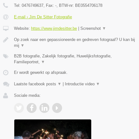
Tel:
0476749637
, Fax:
-
, BTW-nr:
BE0554706178
E-mail › Jim De Sitter Fotografie
Website:
https://www.jimdesitter.be
|
Screenshot
▼
Op zoek naar een gepassioneerde en gedreven fotograaf? U kan bij
mij
▼
B2B fotografie, Zakelijk fotografie, Huwelijksfotografie,
Familieportret,
▼
Er wordt gewerkt op afspraak.
Laatste facebook posts
▼
|
Introductie video
▼
Sociale media: