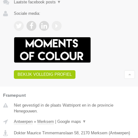
Laatste facebook posts
▼
Sociale media:
BEKIJK VOLLEDIG PROFIEL
Framepunt
Niet gevestigd in de plaats Wattripont en in de provincie
Henegouwen.
Antwerpen
»
Merksem
|
Google maps
▼
Dokter Maurice Timmermanslaan 58
,
2170
Merksem
(
Antwerpen
)