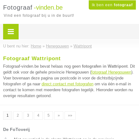
Ik ben een
fotograaf
Fotograaf
-vinden.be
Vind een fotograaf bij u in de buurt!
U bent nu hier:
Home
»
Henegouwen
»
Wattripont
Fotograaf Wattripont
Fotograaf-vinden.be bevat helaas nog geen
fotografen in Wattripont
. Dit
geldt ook voor de gehele provincie Henegouwen (
fotograaf Henegouwen
).
Voer bovenaan deze pagina uw postcode in voor de dichtstbijzijnde
fotografen of ga naar
direct contact met fotografen
om via één e-mail in
contact te komen met meerdere fotografen tegelijk. Hieronder worden nu
overige resultaten getoond.
1
2
3
4
5
»
»»
De FoToverij