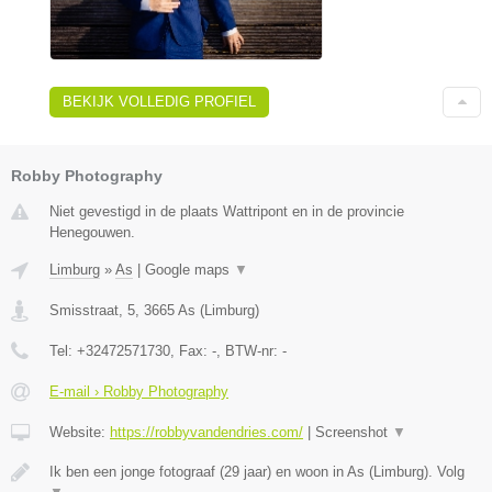
BEKIJK VOLLEDIG PROFIEL
Robby Photography
Niet gevestigd in de plaats Wattripont en in de provincie
Henegouwen.
Limburg
»
As
|
Google maps
▼
Smisstraat, 5
,
3665
As
(
Limburg
)
Tel:
+32472571730
, Fax:
-
, BTW-nr:
-
E-mail › Robby Photography
Website:
https://robbyvandendries.com/
|
Screenshot
▼
Ik ben een jonge fotograaf (29 jaar) en woon in As (Limburg). Volg