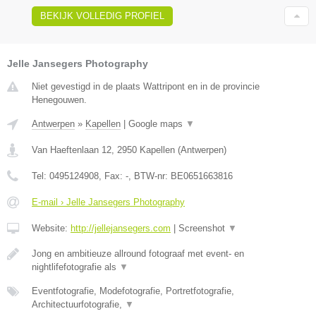
BEKIJK VOLLEDIG PROFIEL
Jelle Jansegers Photography
Niet gevestigd in de plaats Wattripont en in de provincie
Henegouwen.
Antwerpen
»
Kapellen
|
Google maps
▼
Van Haeftenlaan 12
,
2950
Kapellen
(
Antwerpen
)
Tel:
0495124908
, Fax:
-
, BTW-nr:
BE0651663816
E-mail › Jelle Jansegers Photography
Website:
http://jellejansegers.com
|
Screenshot
▼
Jong en ambitieuze allround fotograaf met event- en
nightlifefotografie als
▼
Eventfotografie, Modefotografie, Portretfotografie,
Architectuurfotografie,
▼