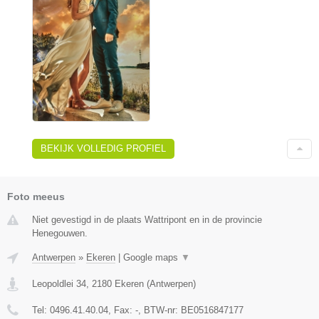
BEKIJK VOLLEDIG PROFIEL
Foto meeus
Niet gevestigd in de plaats Wattripont en in de provincie
Henegouwen.
Antwerpen
»
Ekeren
|
Google maps
▼
Leopoldlei 34
,
2180
Ekeren
(
Antwerpen
)
Tel:
0496.41.40.04
, Fax:
-
, BTW-nr:
BE0516847177