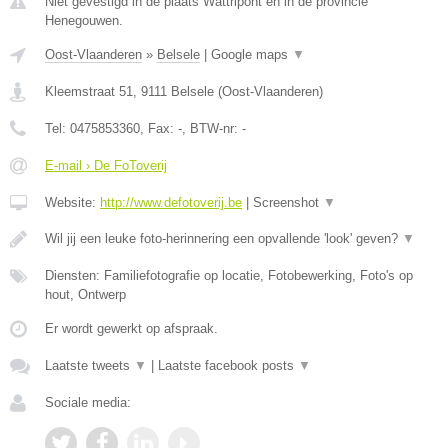
Niet gevestigd in de plaats Wattripont en in de provincie
Henegouwen.
Oost-Vlaanderen
»
Belsele
|
Google maps
▼
Kleemstraat 51
,
9111
Belsele
(
Oost-Vlaanderen
)
Tel:
0475853360
, Fax:
-
, BTW-nr:
-
E-mail › De FoToverij
Website:
http://www.defotoverij.be
|
Screenshot
▼
Wil jij een leuke foto-herinnering een opvallende 'look' geven?
▼
Diensten: Familiefotografie op locatie, Fotobewerking, Foto's op
hout, Ontwerp
Er wordt gewerkt op afspraak.
Laatste tweets
▼
|
Laatste facebook posts
▼
Sociale media: