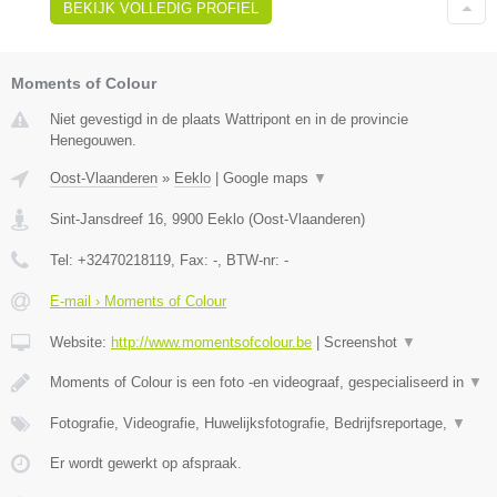
BEKIJK VOLLEDIG PROFIEL
Moments of Colour
Niet gevestigd in de plaats Wattripont en in de provincie
Henegouwen.
Oost-Vlaanderen
»
Eeklo
|
Google maps
▼
Sint-Jansdreef 16
,
9900
Eeklo
(
Oost-Vlaanderen
)
Tel:
+32470218119
, Fax:
-
, BTW-nr:
-
E-mail › Moments of Colour
Website:
http://www.momentsofcolour.be
|
Screenshot
▼
Moments of Colour is een foto -en videograaf, gespecialiseerd in
▼
Fotografie, Videografie, Huwelijksfotografie, Bedrijfsreportage,
▼
Er wordt gewerkt op afspraak.