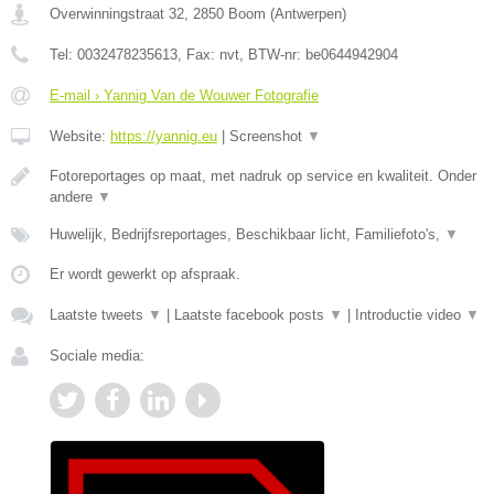
Overwinningstraat 32
,
2850
Boom
(
Antwerpen
)
Tel:
0032478235613
, Fax:
nvt
, BTW-nr:
be0644942904
E-mail › Yannig Van de Wouwer Fotografie
Website:
https://yannig.eu
|
Screenshot
▼
Fotoreportages op maat, met nadruk op service en kwaliteit. Onder
andere
▼
Huwelijk, Bedrijfsreportages, Beschikbaar licht, Familiefoto's,
▼
Er wordt gewerkt op afspraak.
Laatste tweets
▼
|
Laatste facebook posts
▼
|
Introductie video
▼
Sociale media: