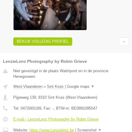
BEKIJK VOLLEDIG PROFIEL
LenzieLenz Photography by Robin Grieve
Niet gevestigd in de plaats Wattripont en in de provincie
Henegouwen.
West-Vlaanderen
»
Sint Kruis
|
Google maps
▼
Pijpeweg 139
,
8310
Sint Kruis
(
West-Vlaanderen
)
Tel:
0472665189
, Fax:
-
, BTW-nr:
BE0891095547
E-mail › LenzieLenz Photography by Robin Grieve
Website:
https://www.Lenzielenz.be
|
Screenshot
▼