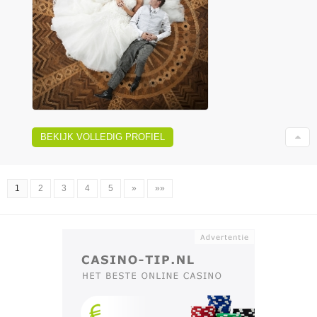
BEKIJK VOLLEDIG PROFIEL
1
2
3
4
5
»
»»