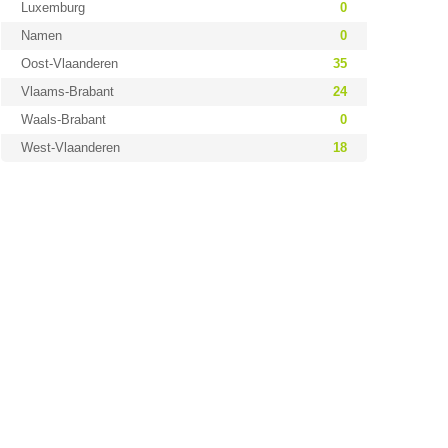
Luxemburg
0
Namen
0
Oost-Vlaanderen
35
Vlaams-Brabant
24
Waals-Brabant
0
West-Vlaanderen
18