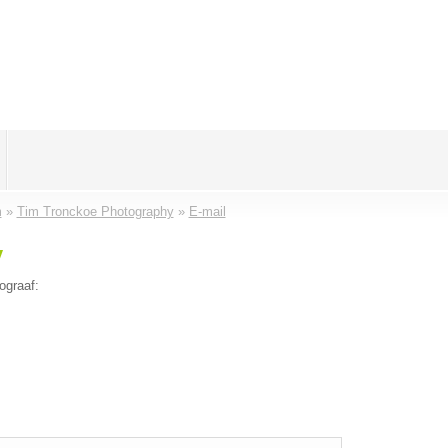
m
»
Tim Tronckoe Photography
»
E-mail
y
ograaf: