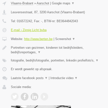
Vlaams-Brabant
»
Aarschot
|
Google maps
▼
Leuvensestraat, 87
,
3200
Aarschot
(
Vlaams-Brabant
)
Tel:
016572242
, Fax:
-
, BTW-nr:
BE0644842043
E-mail › Zinnig Licht bvba
Website:
http://www.berten.be
|
Screenshot
▼
Portretten van gezinnen, kinderen tot bedrijfsleiders,
bedrijfsreportages,
▼
fotografie, bedrijfsfotografie, portretten, linkedin profielfoto's,
▼
Er wordt gewerkt op afspraak.
Laatste facebook posts
▼
|
Introductie video
▼
Sociale media: