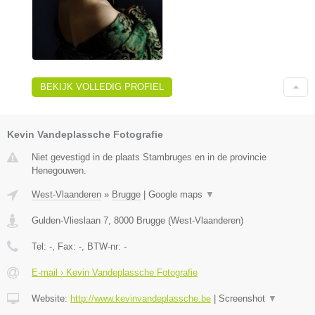
BEKIJK VOLLEDIG PROFIEL
Kevin Vandeplassche Fotografie
Niet gevestigd in de plaats Stambruges en in de provincie
Henegouwen.
West-Vlaanderen
»
Brugge
|
Google maps
▼
Gulden-Vlieslaan 7
,
8000
Brugge
(
West-Vlaanderen
)
Tel:
-
, Fax:
-
, BTW-nr:
-
E-mail › Kevin Vandeplassche Fotografie
Website:
http://www.kevinvandeplassche.be
|
Screenshot
▼