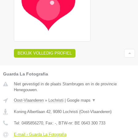
BEKIJK VOLLEDIG PROFIEL
Guarda La Fotografia
Niet gevestigd in de plaats Stambruges en in de provincie
Henegouwen.
Oost-Vlaanderen
»
Lochristi
|
Google maps
▼
Koning Albertlaan 42
,
9080
Lochristi
(
Oost-Vlaanderen
)
Tel:
0495856270
, Fax:
-
, BTW-nr:
BE 0643 300 733
E-mail › Guarda La Fotografia