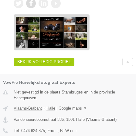
BEKIJK VOLLEDIG PROFIEL
VowPic Huwelijksfotograaf Experts
Niet gevestigd in de plaats Stambruges en in de provincie
Henegouwen.
Vlaams-Brabant
»
Halle
|
Google maps
▼
Vandenpeereboomstraat 336
,
1501
Halle
(
Vlaams-Brabant
)
Tel:
0474 624 875
, Fax:
-
, BTW-nr:
-