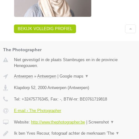
BEKIJK VOLLEDIG PROFIEL
The Photographer
Niet gevestigd in de plaats Stambruges en in de provincie
Henegouwen.
Antwerpen
»
Antwerpen
|
Google maps
▼
Klapdorp 52
,
2000
Antwerpen
(
Antwerpen
)
Tel:
+32475776345
, Fax:
-
, BTW-nr:
BE0761719818
E-mail › The Photographer
Website:
http://www.thephotographer.be
|
Screenshot
▼
Ik ben Yves Recour, fotograaf achter de merknaam 'The
▼