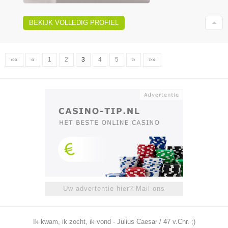
BEKIJK VOLLEDIG PROFIEL
««
«
1
2
3
4
5
»
»»
Uw advertentie hier? Mail ons
Ik kwam, ik zocht, ik vond - Julius Caesar / 47 v.Chr. ;)