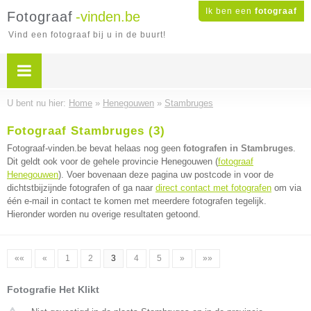
Ik ben een
fotograaf
Fotograaf
-vinden.be
Vind een fotograaf bij u in de buurt!
U bent nu hier:
Home
»
Henegouwen
»
Stambruges
Fotograaf Stambruges (3)
Fotograaf-vinden.be bevat helaas nog geen
fotografen in Stambruges
.
Dit geldt ook voor de gehele provincie Henegouwen (
fotograaf
Henegouwen
). Voer bovenaan deze pagina uw postcode in voor de
dichtstbijzijnde fotografen of ga naar
direct contact met fotografen
om via
één e-mail in contact te komen met meerdere fotografen tegelijk.
Hieronder worden nu overige resultaten getoond.
««
«
1
2
3
4
5
»
»»
Fotografie Het Klikt