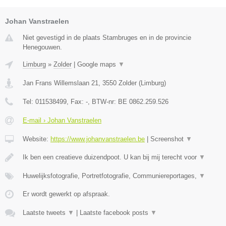
Johan Vanstraelen
Niet gevestigd in de plaats Stambruges en in de provincie
Henegouwen.
Limburg
»
Zolder
|
Google maps
▼
Jan Frans Willemslaan 21
,
3550
Zolder
(
Limburg
)
Tel:
011538499
, Fax:
-
, BTW-nr:
BE 0862.259.526
E-mail › Johan Vanstraelen
Website:
https://www.johanvanstraelen.be
|
Screenshot
▼
Ik ben een creatieve duizendpoot. U kan bij mij terecht voor
▼
Huwelijksfotografie, Portretfotografie, Communiereportages,
▼
Er wordt gewerkt op afspraak.
Laatste tweets
▼
|
Laatste facebook posts
▼