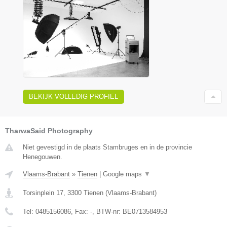
BEKIJK VOLLEDIG PROFIEL
TharwaSaid Photography
Niet gevestigd in de plaats Stambruges en in de provincie
Henegouwen.
Vlaams-Brabant
»
Tienen
|
Google maps
▼
Torsinplein 17
,
3300
Tienen
(
Vlaams-Brabant
)
Tel:
0485156086
, Fax:
-
, BTW-nr:
BE0713584953