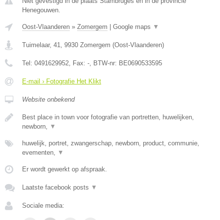
Niet gevestigd in de plaats Stambruges en in de provincie
Henegouwen.
Oost-Vlaanderen
»
Zomergem
|
Google maps
▼
Tuimelaar, 41
,
9930
Zomergem
(
Oost-Vlaanderen
)
Tel:
0491629952
, Fax:
-
, BTW-nr:
BE0690533595
E-mail › Fotografie Het Klikt
Website onbekend
Best place in town voor fotografie van portretten, huwelijken,
newborn,
▼
huwelijk, portret, zwangerschap, newborn, product, communie,
evementen,
▼
Er wordt gewerkt op afspraak.
Laatste facebook posts
▼
Sociale media: