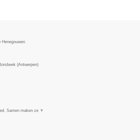
ie Henegouwen.
Borsbeek
(
Antwerpen
)
dgoed. Samen maken ze
▼