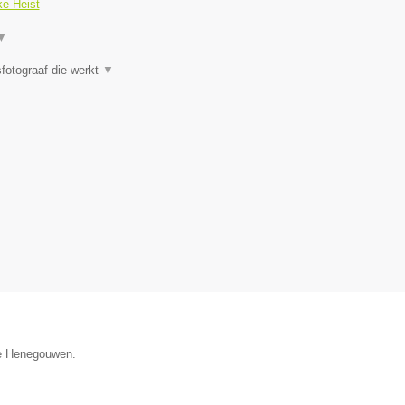
ke-Heist
▼
fotograaf die werkt
▼
ie Henegouwen.