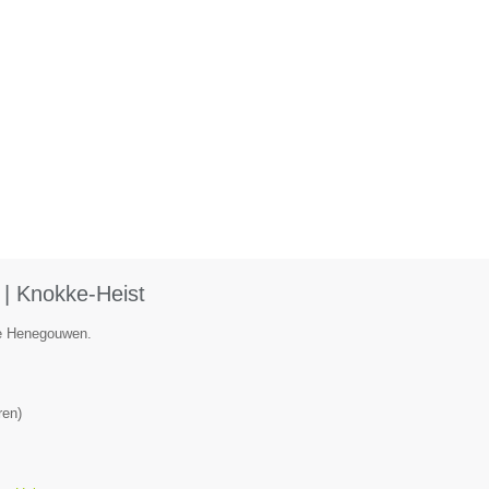
 | Knokke-Heist
ie Henegouwen.
ren
)