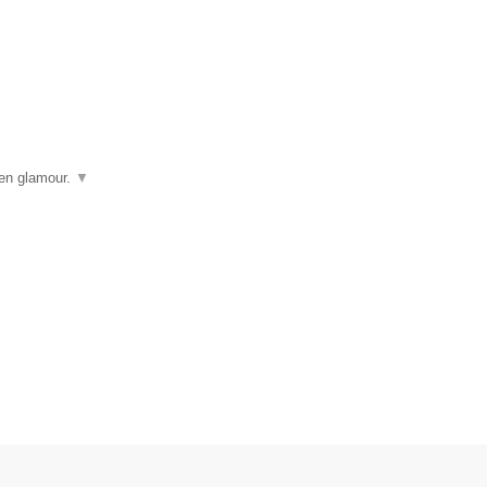
 en glamour.
▼