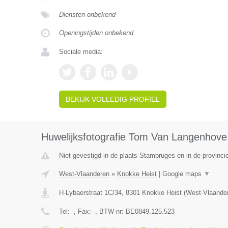
Diensten onbekend
Openingstijden onbekend
Sociale media:
BEKIJK VOLLEDIG PROFIEL
Huwelijksfotografie Tom Van Langenhove
Niet gevestigd in de plaats Stambruges en in de provinc
West-Vlaanderen
»
Knokke Heist
|
Google maps
▼
H-Lybaerstraat 1C/34
,
8301
Knokke Heist
(
West-Vlaande
Tel:
-
, Fax:
-
, BTW-nr:
BE0849.125.523