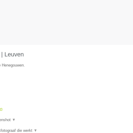
 | Leuven
ie Henegouwen.
en
enshot
▼
fotograaf die werkt
▼