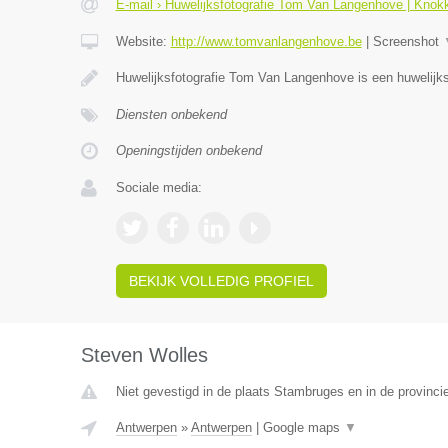
E-mail › Huwelijksfotografie Tom Van Langenhove | Knok
Website:
http://www.tomvanlangenhove.be
|
Screenshot
Huwelijksfotografie Tom Van Langenhove is een huwelijks
Diensten onbekend
Openingstijden onbekend
Sociale media:
BEKIJK VOLLEDIG PROFIEL
Steven Wolles
Niet gevestigd in de plaats Stambruges en in de provinc
Antwerpen
»
Antwerpen
|
Google maps
▼