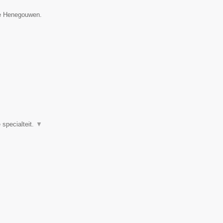
ie Henegouwen.
specialteit.
▼