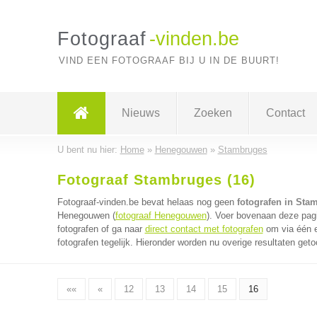
Fotograaf
-vinden.be
VIND EEN FOTOGRAAF BIJ U IN DE BUURT!
Nieuws
Zoeken
Contact
U bent nu hier:
Home
»
Henegouwen
»
Stambruges
Fotograaf Stambruges (16)
Fotograaf-vinden.be bevat helaas nog geen
fotografen in Sta
Henegouwen (
fotograaf Henegouwen
). Voer bovenaan deze pagi
fotografen of ga naar
direct contact met fotografen
om via één e
fotografen tegelijk. Hieronder worden nu overige resultaten geto
««
«
12
13
14
15
16