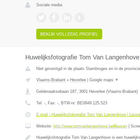
Sociale media:
BEKIJK VOLLEDIG PROFIEL
Huwelijksfotografie Tom Van Langenhove
Niet gevestigd in de plaats Stambruges en in de provinc
Vlaams-Brabant
»
Heverlee
|
Google maps
▼
Geldenaaksebaan 187
,
3001
Heverlee
(
Vlaams-Brabant
)
Tel:
-
, Fax:
-
, BTW-nr:
BE0849.125.523
E-mail › Huwelijksfotografie Tom Van Langenhove | Leuv
Website:
http://www.tomvanlangenhove.be#leuven
|
Scre
Huwelijksfotografie Tom Van Langenhove is een huwelijks