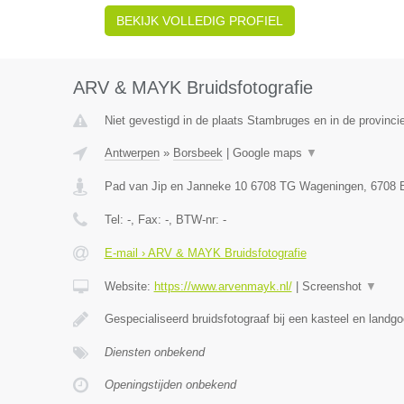
BEKIJK VOLLEDIG PROFIEL
ARV & MAYK Bruidsfotografie
Niet gevestigd in de plaats Stambruges en in de provinc
Antwerpen
»
Borsbeek
|
Google maps
▼
Pad van Jip en Janneke 10 6708 TG Wageningen
,
6708
Tel:
-
, Fax:
-
, BTW-nr:
-
E-mail › ARV & MAYK Bruidsfotografie
Website:
https://www.arvenmayk.nl/
|
Screenshot
▼
Gespecialiseerd bruidsfotograaf bij een kasteel en lan
Diensten onbekend
Openingstijden onbekend