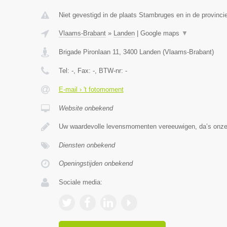
Niet gevestigd in de plaats Stambruges en in de provinc
Vlaams-Brabant
»
Landen
|
Google maps
▼
Brigade Pironlaan 11
,
3400
Landen
(
Vlaams-Brabant
)
Tel:
-
, Fax:
-
, BTW-nr:
-
E-mail › 't fotomoment
Website onbekend
Uw waardevolle levensmomenten vereeuwigen, da’s onze 
Diensten onbekend
Openingstijden onbekend
Sociale media: