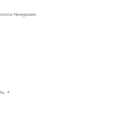
provincie Henegouwen.
fie,
▼