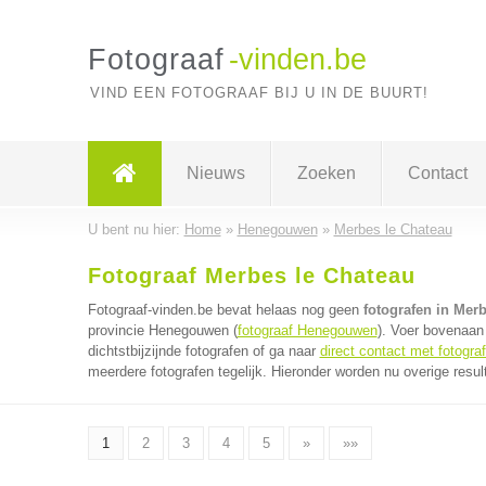
Fotograaf
-vinden.be
VIND EEN FOTOGRAAF BIJ U IN DE BUURT!
Nieuws
Zoeken
Contact
U bent nu hier:
Home
»
Henegouwen
»
Merbes le Chateau
Fotograaf Merbes le Chateau
Fotograaf-vinden.be bevat helaas nog geen
fotografen in Mer
provincie Henegouwen (
fotograaf Henegouwen
). Voer bovenaan
dichtstbijzijnde fotografen of ga naar
direct contact met fotogra
meerdere fotografen tegelijk. Hieronder worden nu overige resul
1
2
3
4
5
»
»»