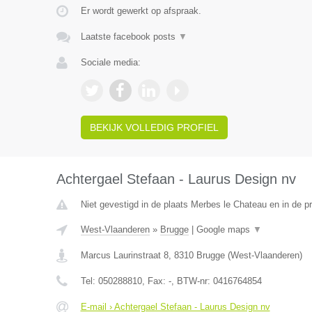
Er wordt gewerkt op afspraak.
Laatste facebook posts
▼
Sociale media:
BEKIJK VOLLEDIG PROFIEL
Achtergael Stefaan - Laurus Design nv
Niet gevestigd in de plaats Merbes le Chateau en in de 
West-Vlaanderen
»
Brugge
|
Google maps
▼
Marcus Laurinstraat 8
,
8310
Brugge
(
West-Vlaanderen
)
Tel:
050288810
, Fax:
-
, BTW-nr:
0416764854
E-mail › Achtergael Stefaan - Laurus Design nv