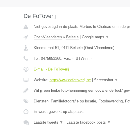
De FoToverij
Niet gevestigd in de plaats Merbes le Chateau en in de 
Oost-Vlaanderen
»
Belsele
|
Google maps
▼
Kleemstraat 51
,
9111
Belsele
(
Oost-Vlaanderen
)
Tel:
0475853360
, Fax:
-
, BTW-nr:
-
E-mail › De FoToverij
Website:
http://www.defotoverij.be
|
Screenshot
▼
Wil jij een leuke foto-herinnering een opvallende 'look' g
Diensten: Familiefotografie op locatie, Fotobewerking, Fo
Er wordt gewerkt op afspraak.
Laatste tweets
▼
|
Laatste facebook posts
▼