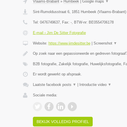
Vlaams-Brabant
»
Humbeek
|
Google maps
▼
Sint-Rumoldusstraat 6
,
1851
Humbeek
(
Vlaams-Brabant
)
Tel:
0476749637
, Fax:
-
, BTW-nr:
BE0554706178
E-mail › Jim De Sitter Fotografie
Website:
https://www.jimdesitter.be
|
Screenshot
▼
Op zoek naar een gepassioneerde en gedreven fotograaf?
B2B fotografie, Zakelijk fotografie, Huwelijksfotografie, F
Er wordt gewerkt op afspraak.
Laatste facebook posts
▼
|
Introductie video
▼
Sociale media:
BEKIJK VOLLEDIG PROFIEL