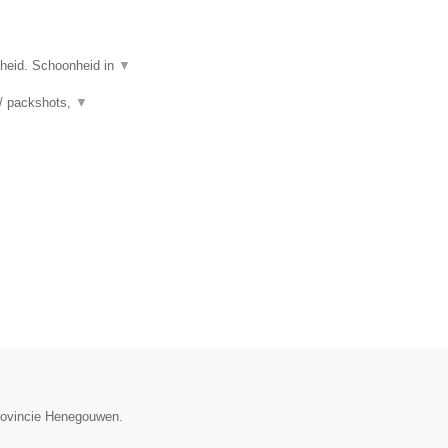
nheid. Schoonheid in
▼
 / packshots,
▼
provincie Henegouwen.