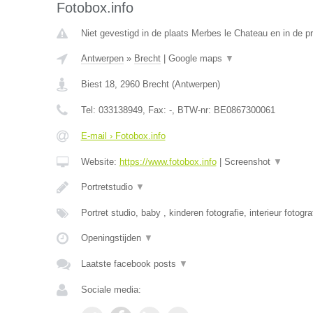
Fotobox.info
Niet gevestigd in de plaats Merbes le Chateau en in de 
Antwerpen
»
Brecht
|
Google maps
▼
Biest 18
,
2960
Brecht
(
Antwerpen
)
Tel:
033138949
, Fax:
-
, BTW-nr:
BE0867300061
E-mail › Fotobox.info
Website:
https://www.fotobox.info
|
Screenshot
▼
Portretstudio
▼
Portret studio, baby , kinderen fotografie, interieur fotogra
Openingstijden
▼
Laatste facebook posts
▼
Sociale media: