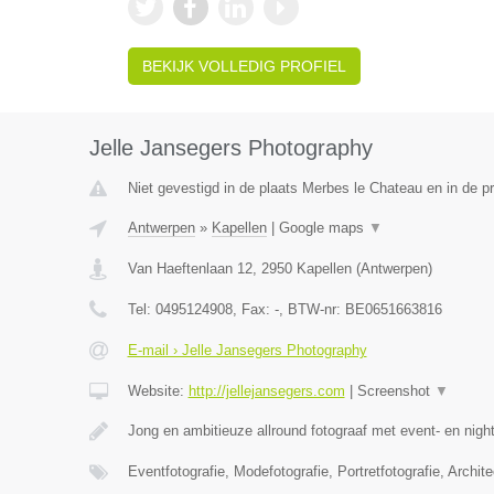
BEKIJK VOLLEDIG PROFIEL
Jelle Jansegers Photography
Niet gevestigd in de plaats Merbes le Chateau en in de 
Antwerpen
»
Kapellen
|
Google maps
▼
Van Haeftenlaan 12
,
2950
Kapellen
(
Antwerpen
)
Tel:
0495124908
, Fax:
-
, BTW-nr:
BE0651663816
E-mail › Jelle Jansegers Photography
Website:
http://jellejansegers.com
|
Screenshot
▼
Jong en ambitieuze allround fotograaf met event- en nightl
Eventfotografie, Modefotografie, Portretfotografie, Archite