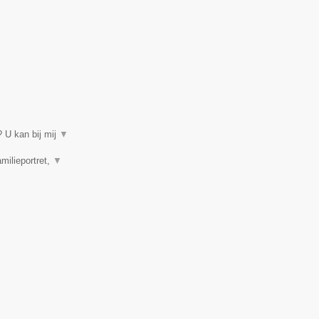
 U kan bij mij
▼
amilieportret,
▼