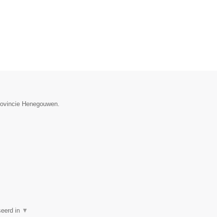
provincie Henegouwen.
seerd in
▼