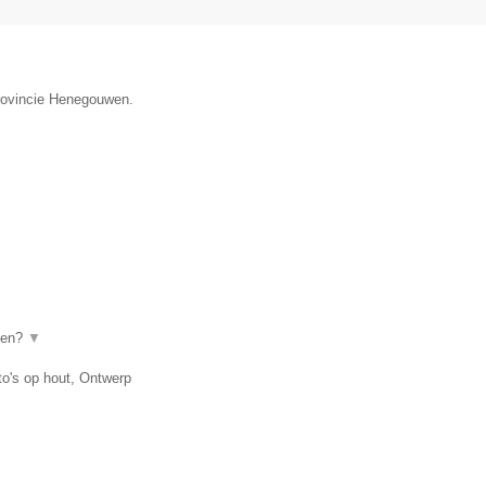
provincie Henegouwen.
even?
▼
to's op hout, Ontwerp