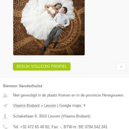
BEKIJK VOLLEDIG PROFIEL
Siemon Vanderhulst
Niet gevestigd in de plaats Komen en in de provincie Henegouwen.
Vlaams-Brabant
»
Leuven
|
Google maps
▼
Schakellaan 9
,
3010
Leuven
(
Vlaams-Brabant
)
Tel:
+32 472 65 48 82
, Fax:
-
, BTW-nr:
BE 0794.542.341