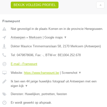
BEKIJK VOLLEDIG PROFIEL
Framepunt
Niet gevestigd in de plaats Komen en in de provincie Henegouwen.
Antwerpen
»
Merksem
|
Google maps
▼
Dokter Maurice Timmermanslaan 58
,
2170
Merksem
(
Antwerpen
)
Tel:
0479878696
, Fax:
-
, BTW-nr:
BE1004.252.678
E-mail › Framepunt
Website:
https://www.framepunt.be
|
Screenshot
▼
Ik ben een 44 jarige huwelijks fotograaf uit Antwerpen met een
eigen kijk
▼
Diensten: Huwelijken, portretten, feesten
Er wordt gewerkt op afspraak.