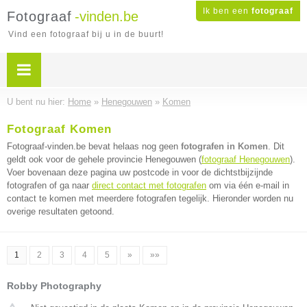
Ik ben een
fotograaf
Fotograaf
-vinden.be
Vind een fotograaf bij u in de buurt!
U bent nu hier:
Home
»
Henegouwen
»
Komen
Fotograaf Komen
Fotograaf-vinden.be bevat helaas nog geen
fotografen in Komen
. Dit
geldt ook voor de gehele provincie Henegouwen (
fotograaf Henegouwen
).
Voer bovenaan deze pagina uw postcode in voor de dichtstbijzijnde
fotografen of ga naar
direct contact met fotografen
om via één e-mail in
contact te komen met meerdere fotografen tegelijk. Hieronder worden nu
overige resultaten getoond.
1
2
3
4
5
»
»»
Robby Photography