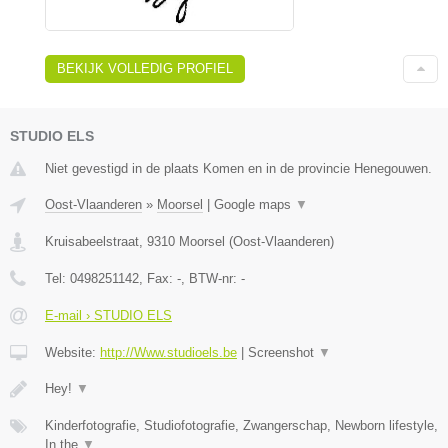
BEKIJK VOLLEDIG PROFIEL
STUDIO ELS
Niet gevestigd in de plaats Komen en in de provincie Henegouwen.
Oost-Vlaanderen
»
Moorsel
|
Google maps
▼
Kruisabeelstraat
,
9310
Moorsel
(
Oost-Vlaanderen
)
Tel:
0498251142
, Fax:
-
, BTW-nr:
-
E-mail › STUDIO ELS
Website:
http://Www.studioels.be
|
Screenshot
▼
Hey!
▼
Kinderfotografie, Studiofotografie, Zwangerschap, Newborn lifestyle,
In the
▼