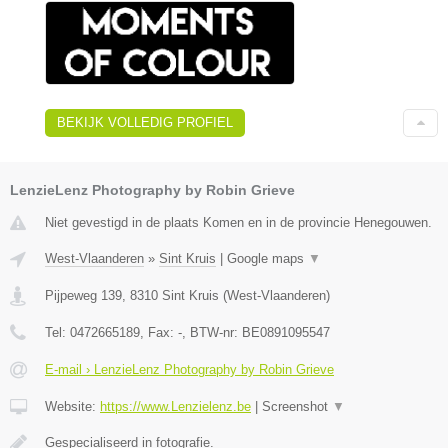
BEKIJK VOLLEDIG PROFIEL
LenzieLenz Photography by Robin Grieve
Niet gevestigd in de plaats Komen en in de provincie Henegouwen.
West-Vlaanderen
»
Sint Kruis
|
Google maps
▼
Pijpeweg 139
,
8310
Sint Kruis
(
West-Vlaanderen
)
Tel:
0472665189
, Fax:
-
, BTW-nr:
BE0891095547
E-mail › LenzieLenz Photography by Robin Grieve
Website:
https://www.Lenzielenz.be
|
Screenshot
▼
Gespecialiseerd in fotografie.