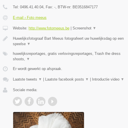
Tel:
0496.41.40.04
, Fax:
-
, BTW-nr:
BE0516847177
E-mail › Foto meeus
Website:
http://www.fotomeeus.be
|
Screenshot
▼
Huwelijksfotograaf Bart Meeus fotografeert uw huwelijksdag op een
speelse
▼
huwelijksreportages, gratis verlovingsreportages, Trash the dress
shoots,
▼
Er wordt gewerkt op afspraak.
Laatste tweets
▼
|
Laatste facebook posts
▼
|
Introductie video
▼
Sociale media: