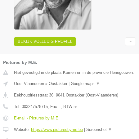
BEKIJK VOLLEDIG PROFIEL
Pictures by M.E.
Niet gevestigd in de plaats Komen en in de provincie Henegouwen.
Oost-Vlaanderen
»
Oostakker
|
Google maps
▼
Eekhoutdriesstraat 36
,
9041
Oostakker
(
Oost-Vlaanderen
)
Tel:
003247578715
, Fax:
-
, BTW-nr:
-
E-mail › Pictures by M.E.
Website:
https://www.picturesbyme.be
|
Screenshot
▼