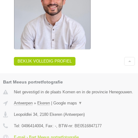
BEKIJK VOLLEDIG PROFIEL
Bart Meeus portretfotografie
Niet gevestigd in de plaats Komen en in de provincie Henegouwen.
Antwerpen
»
Ekeren
|
Google maps
▼
Leopoldlei 34
,
2180
Ekeren
(
Antwerpen
)
Tel:
0496414004
, Fax:
-
, BTW-nr:
BE0516847177
E-mail › Bart Meeus portretfotografie