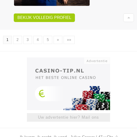
BEKIJK VOLLEDIG PROFIEL
1
2
3
4
5
»
»»
Uw advertentie hier? Mail ons