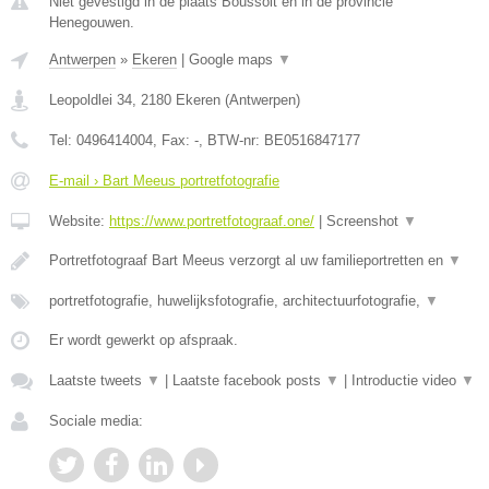
Niet gevestigd in de plaats Boussoit en in de provincie
Henegouwen.
Antwerpen
»
Ekeren
|
Google maps
▼
Leopoldlei 34
,
2180
Ekeren
(
Antwerpen
)
Tel:
0496414004
, Fax:
-
, BTW-nr:
BE0516847177
E-mail › Bart Meeus portretfotografie
Website:
https://www.portretfotograaf.one/
|
Screenshot
▼
Portretfotograaf Bart Meeus verzorgt al uw familieportretten en
▼
portretfotografie, huwelijksfotografie, architectuurfotografie,
▼
Er wordt gewerkt op afspraak.
Laatste tweets
▼
|
Laatste facebook posts
▼
|
Introductie video
▼
Sociale media: