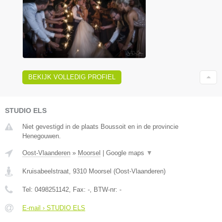
BEKIJK VOLLEDIG PROFIEL
STUDIO ELS
Niet gevestigd in de plaats Boussoit en in de provincie
Henegouwen.
Oost-Vlaanderen
»
Moorsel
|
Google maps
▼
Kruisabeelstraat
,
9310
Moorsel
(
Oost-Vlaanderen
)
Tel:
0498251142
, Fax:
-
, BTW-nr:
-
E-mail › STUDIO ELS