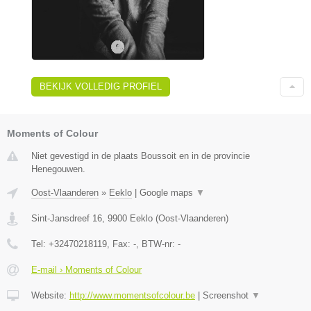
BEKIJK VOLLEDIG PROFIEL
Moments of Colour
Niet gevestigd in de plaats Boussoit en in de provincie
Henegouwen.
Oost-Vlaanderen
»
Eeklo
|
Google maps
▼
Sint-Jansdreef 16
,
9900
Eeklo
(
Oost-Vlaanderen
)
Tel:
+32470218119
, Fax:
-
, BTW-nr:
-
E-mail › Moments of Colour
Website:
http://www.momentsofcolour.be
|
Screenshot
▼