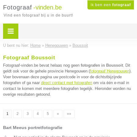
Ik ben een
fotograaf
Fotograaf
-vinden.be
Vind een fotograaf bij u in de buurt!
U bent nu hier:
Home
»
Henegouwen
»
Boussoit
Fotograaf Boussoit
Fotograaf-vinden.be bevat helaas nog geen
fotografen in Boussoit
. Dit
geldt ook voor de gehele provincie Henegouwen (
fotograaf Henegouwen
).
Voer bovenaan deze pagina uw postcode in voor de dichtstbijzijnde
fotografen of ga naar
direct contact met fotografen
om via één e-mail in
contact te komen met meerdere fotografen tegelijk. Hieronder worden nu
overige resultaten getoond.
1
2
3
4
5
»
»»
Bart Meeus portretfotografie