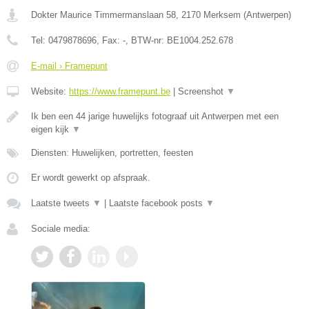
Dokter Maurice Timmermanslaan 58
,
2170
Merksem
(
Antwerpen
)
Tel:
0479878696
, Fax:
-
, BTW-nr:
BE1004.252.678
E-mail › Framepunt
Website:
https://www.framepunt.be
|
Screenshot
▼
Ik ben een 44 jarige huwelijks fotograaf uit Antwerpen met een
eigen kijk
▼
Diensten: Huwelijken, portretten, feesten
Er wordt gewerkt op afspraak.
Laatste tweets
▼
|
Laatste facebook posts
▼
Sociale media: