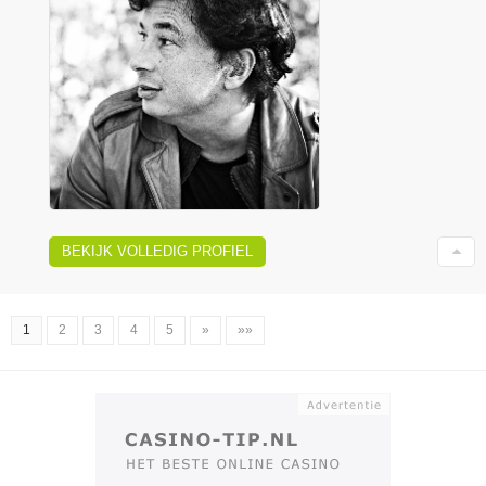
BEKIJK VOLLEDIG PROFIEL
1
2
3
4
5
»
»»