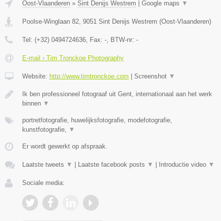
Oost-Vlaanderen
»
Sint Denijs Westrem
|
Google maps
▼
Poolse-Winglaan 82
,
9051
Sint Denijs Westrem
(
Oost-Vlaanderen
)
Tel:
(+32) 0494724636
, Fax:
-
, BTW-nr:
-
E-mail › Tim Tronckoe Photography
Website:
http://www.timtronckoe.com
|
Screenshot
▼
Ik ben professioneel fotograaf uit Gent, internationaal aan het werk
binnen
▼
portretfotografie, huwelijksfotografie, modefotografie,
kunstfotografie,
▼
Er wordt gewerkt op afspraak.
Laatste tweets
▼
|
Laatste facebook posts
▼
|
Introductie video
▼
Sociale media: