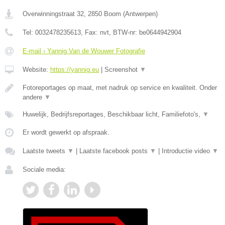
Overwinningstraat 32
,
2850
Boom
(
Antwerpen
)
Tel:
0032478235613
, Fax:
nvt
, BTW-nr:
be0644942904
E-mail › Yannig Van de Wouwer Fotografie
Website:
https://yannig.eu
|
Screenshot
▼
Fotoreportages op maat, met nadruk op service en kwaliteit. Onder
andere
▼
Huwelijk, Bedrijfsreportages, Beschikbaar licht, Familiefoto's,
▼
Er wordt gewerkt op afspraak.
Laatste tweets
▼
|
Laatste facebook posts
▼
|
Introductie video
▼
Sociale media: