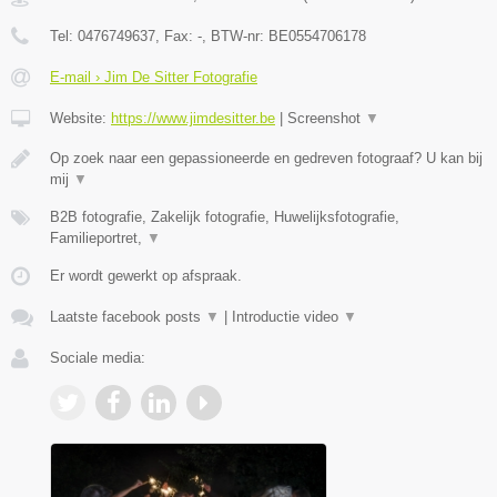
Tel:
0476749637
, Fax:
-
, BTW-nr:
BE0554706178
E-mail › Jim De Sitter Fotografie
Website:
https://www.jimdesitter.be
|
Screenshot
▼
Op zoek naar een gepassioneerde en gedreven fotograaf? U kan bij
mij
▼
B2B fotografie, Zakelijk fotografie, Huwelijksfotografie,
Familieportret,
▼
Er wordt gewerkt op afspraak.
Laatste facebook posts
▼
|
Introductie video
▼
Sociale media: