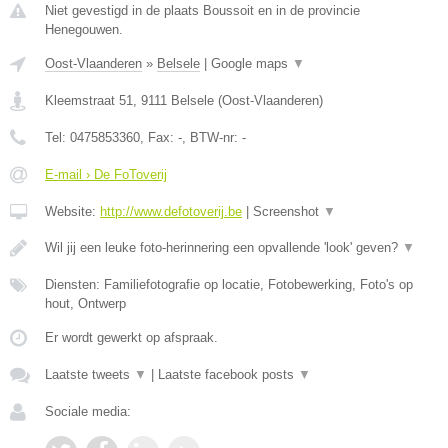
Niet gevestigd in de plaats Boussoit en in de provincie
Henegouwen.
Oost-Vlaanderen
»
Belsele
|
Google maps
▼
Kleemstraat 51
,
9111
Belsele
(
Oost-Vlaanderen
)
Tel:
0475853360
, Fax:
-
, BTW-nr:
-
E-mail › De FoToverij
Website:
http://www.defotoverij.be
|
Screenshot
▼
Wil jij een leuke foto-herinnering een opvallende 'look' geven?
▼
Diensten: Familiefotografie op locatie, Fotobewerking, Foto's op
hout, Ontwerp
Er wordt gewerkt op afspraak.
Laatste tweets
▼
|
Laatste facebook posts
▼
Sociale media: