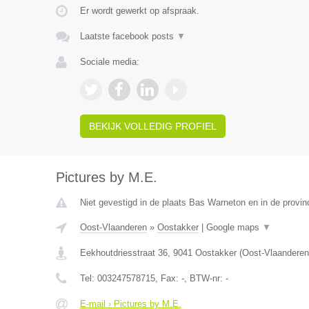
Er wordt gewerkt op afspraak.
Laatste facebook posts
▼
Sociale media:
BEKIJK VOLLEDIG PROFIEL
Pictures by M.E.
Niet gevestigd in de plaats Bas Warneton en in de provi
Oost-Vlaanderen
»
Oostakker
|
Google maps
▼
Eekhoutdriesstraat 36
,
9041
Oostakker
(
Oost-Vlaanderen
Tel:
003247578715
, Fax:
-
, BTW-nr:
-
E-mail › Pictures by M.E.