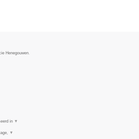
ncie Henegouwen.
seerd in
▼
rtage,
▼