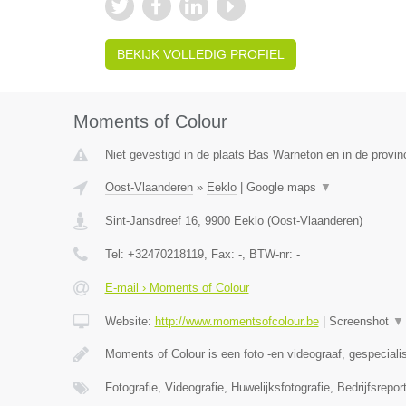
BEKIJK VOLLEDIG PROFIEL
Moments of Colour
Niet gevestigd in de plaats Bas Warneton en in de provi
Oost-Vlaanderen
»
Eeklo
|
Google maps
▼
Sint-Jansdreef 16
,
9900
Eeklo
(
Oost-Vlaanderen
)
Tel:
+32470218119
, Fax:
-
, BTW-nr:
-
E-mail › Moments of Colour
Website:
http://www.momentsofcolour.be
|
Screenshot
▼
Moments of Colour is een foto -en videograaf, gespeciali
Fotografie, Videografie, Huwelijksfotografie, Bedrijfsrepo