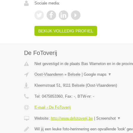
Sociale media:
BEKIJK VOLLEDIG PROFIEL
De FoToverij
Niet gevestigd in de plaats Bas Warneton en in de provi
Oost-Vlaanderen
»
Belsele
|
Google maps
▼
Kleemstraat 51
,
9111
Belsele
(
Oost-Vlaanderen
)
Tel:
0475853360
, Fax:
-
, BTW-nr:
-
E-mail › De FoToverij
Website:
http://www.defotoverij.be
|
Screenshot
▼
Wil jij een leuke foto-herinnering een opvallende 'look' g