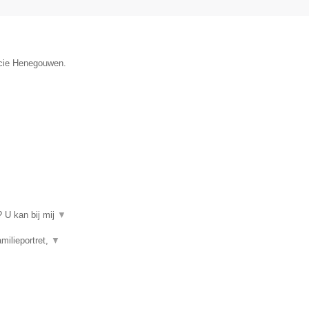
ncie Henegouwen.
 U kan bij mij
▼
amilieportret,
▼