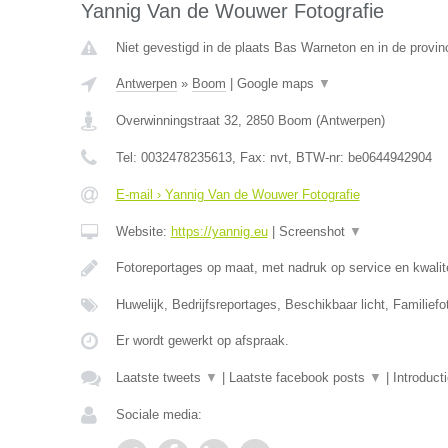
Yannig Van de Wouwer Fotografie
Niet gevestigd in de plaats Bas Warneton en in de provi
Antwerpen
»
Boom
|
Google maps
▼
Overwinningstraat 32
,
2850
Boom
(
Antwerpen
)
Tel:
0032478235613
, Fax:
nvt
, BTW-nr:
be0644942904
E-mail › Yannig Van de Wouwer Fotografie
Website:
https://yannig.eu
|
Screenshot
▼
Fotoreportages op maat, met nadruk op service en kwalit
Huwelijk, Bedrijfsreportages, Beschikbaar licht, Familiefo
Er wordt gewerkt op afspraak.
Laatste tweets
▼
|
Laatste facebook posts
▼
|
Introduct
Sociale media: