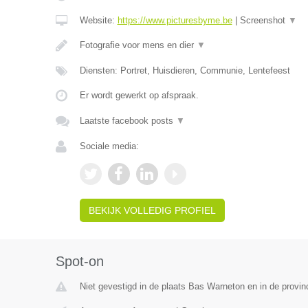
Website:
https://www.picturesbyme.be
|
Screenshot
▼
Fotografie voor mens en dier
▼
Diensten: Portret, Huisdieren, Communie, Lentefeest
Er wordt gewerkt op afspraak.
Laatste facebook posts
▼
Sociale media:
BEKIJK VOLLEDIG PROFIEL
Spot-on
Niet gevestigd in de plaats Bas Warneton en in de provi