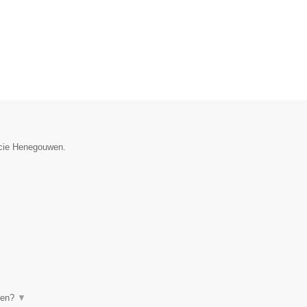
ncie Henegouwen.
even?
▼