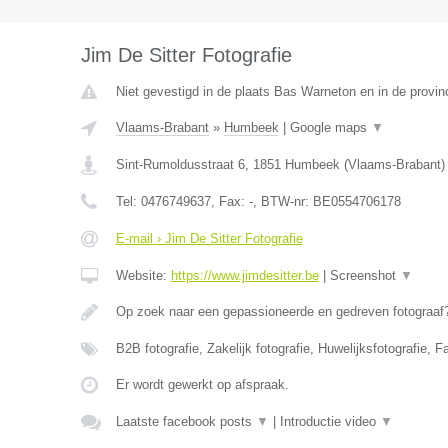
Jim De Sitter Fotografie
Niet gevestigd in de plaats Bas Warneton en in de provi
Vlaams-Brabant
»
Humbeek
|
Google maps
▼
Sint-Rumoldusstraat 6
,
1851
Humbeek
(
Vlaams-Brabant
)
Tel:
0476749637
, Fax:
-
, BTW-nr:
BE0554706178
E-mail › Jim De Sitter Fotografie
Website:
https://www.jimdesitter.be
|
Screenshot
▼
Op zoek naar een gepassioneerde en gedreven fotograaf?
B2B fotografie, Zakelijk fotografie, Huwelijksfotografie, F
Er wordt gewerkt op afspraak.
Laatste facebook posts
▼
|
Introductie video
▼