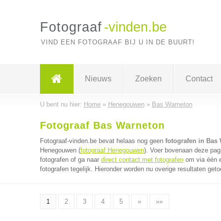
Fotograaf
-vinden.be
VIND EEN FOTOGRAAF BIJ U IN DE BUURT!
Nieuws
Zoeken
Contact
U bent nu hier:
Home
»
Henegouwen
»
Bas Warneton
Fotograaf Bas Warneton
Fotograaf-vinden.be bevat helaas nog geen
fotografen in Bas
Henegouwen (
fotograaf Henegouwen
). Voer bovenaan deze pagi
fotografen of ga naar
direct contact met fotografen
om via één e
fotografen tegelijk. Hieronder worden nu overige resultaten geto
1
2
3
4
5
»
»»