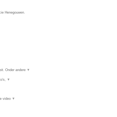
ncie Henegouwen.
eit. Onder andere
▼
to's,
▼
ie video
▼