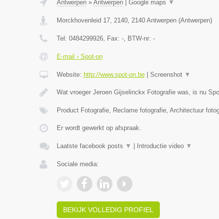
Antwerpen
»
Antwerpen
|
Google maps
▼
Morckhovenleid 17, 2140
,
2140
Antwerpen
(
Antwerpen
)
Tel:
0484299926
, Fax:
-
, BTW-nr:
-
E-mail › Spot-on
Website:
http://www.spot-on.be
|
Screenshot
▼
Wat vroeger Jeroen Gijselinckx Fotografie was, is nu Sp
Product Fotografie, Reclame fotografie, Architectuur foto
Er wordt gewerkt op afspraak.
Laatste facebook posts
▼
|
Introductie video
▼
Sociale media:
BEKIJK VOLLEDIG PROFIEL