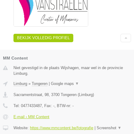
BEKIJK VOLLEDIG PROFIEL
MM Content
Niet gevestigd in de plaats Wijshagen, maar wel in de provincie
Limburg.
Limburg
»
Tongeren
|
Google maps
▼
Sacramentstraat, 98
,
3700
Tongeren
(
Limburg
)
Tel:
0477433487
, Fax:
-
, BTW-nr:
-
E-mail › MM Content
Website:
https://www.mmcontent.be/fotografie
|
Screenshot
▼