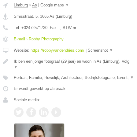
Limburg
»
As
|
Google maps
▼
Smisstraat, 5
,
3665
As
(
Limburg
)
Tel:
+32472571730
, Fax:
-
, BTW-nr:
-
E-mail › Robby Photography
Website:
https://robbyvandendries.com/
|
Screenshot
▼
Ik ben een jonge fotograaf (29 jaar) en woon in As (Limburg). Volg
▼
Portrait, Familie, Huwelijk, Architectuur, Bedrijfsfotografie, Event,
▼
Er wordt gewerkt op afspraak.
Sociale media: