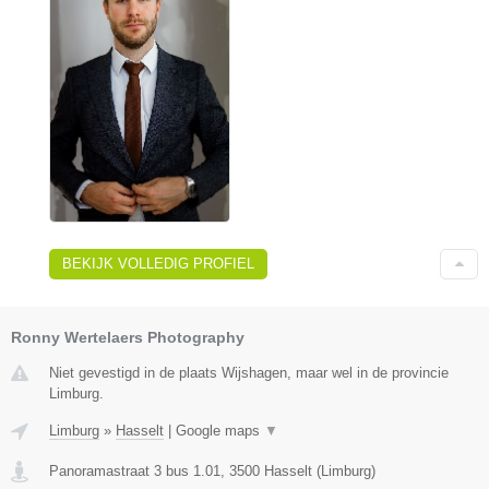
BEKIJK VOLLEDIG PROFIEL
Ronny Wertelaers Photography
Niet gevestigd in de plaats Wijshagen, maar wel in de provincie
Limburg.
Limburg
»
Hasselt
|
Google maps
▼
Panoramastraat 3 bus 1.01
,
3500
Hasselt
(
Limburg
)