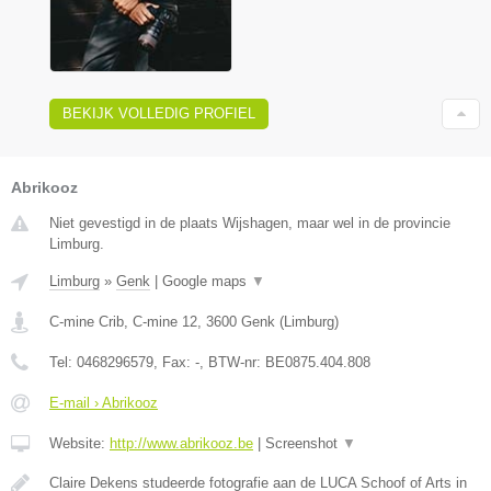
BEKIJK VOLLEDIG PROFIEL
Abrikooz
Niet gevestigd in de plaats Wijshagen, maar wel in de provincie
Limburg.
Limburg
»
Genk
|
Google maps
▼
C-mine Crib, C-mine 12
,
3600
Genk
(
Limburg
)
Tel:
0468296579
, Fax:
-
, BTW-nr:
BE0875.404.808
E-mail › Abrikooz
Website:
http://www.abrikooz.be
|
Screenshot
▼
Claire Dekens studeerde fotografie aan de LUCA Schoof of Arts in