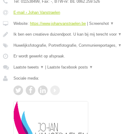
Tel:
011538499
, Fax:
-
, BTW-nr:
BE 0862.259.526
E-mail › Johan Vanstraelen
Website:
https://www.johanvanstraelen.be
|
Screenshot
▼
Ik ben een creatieve duizendpoot. U kan bij mij terecht voor
▼
Huwelijksfotografie, Portretfotografie, Communiereportages,
▼
Er wordt gewerkt op afspraak.
Laatste tweets
▼
|
Laatste facebook posts
▼
Sociale media: