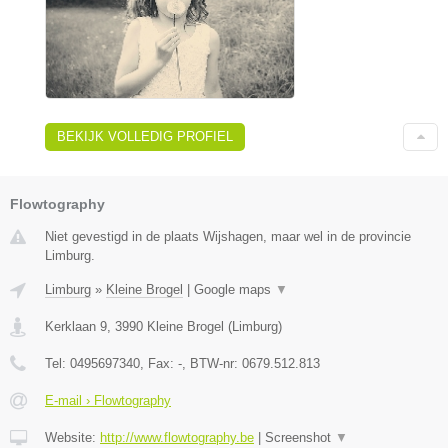
BEKIJK VOLLEDIG PROFIEL
Flowtography
Niet gevestigd in de plaats Wijshagen, maar wel in de provincie
Limburg.
Limburg
»
Kleine Brogel
|
Google maps
▼
Kerklaan 9
,
3990
Kleine Brogel
(
Limburg
)
Tel:
0495697340
, Fax:
-
, BTW-nr:
0679.512.813
E-mail › Flowtography
Website:
http://www.flowtography.be
|
Screenshot
▼