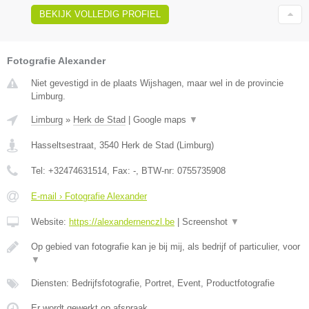
BEKIJK VOLLEDIG PROFIEL
Fotografie Alexander
Niet gevestigd in de plaats Wijshagen, maar wel in de provincie
Limburg.
Limburg
»
Herk de Stad
|
Google maps
▼
Hasseltsestraat
,
3540
Herk de Stad
(
Limburg
)
Tel:
+32474631514
, Fax:
-
, BTW-nr:
0755735908
E-mail › Fotografie Alexander
Website:
https://alexandernenczl.be
|
Screenshot
▼
Op gebied van fotografie kan je bij mij, als bedrijf of particulier, voor
▼
Diensten: Bedrijfsfotografie, Portret, Event, Productfotografie
Er wordt gewerkt op afspraak.