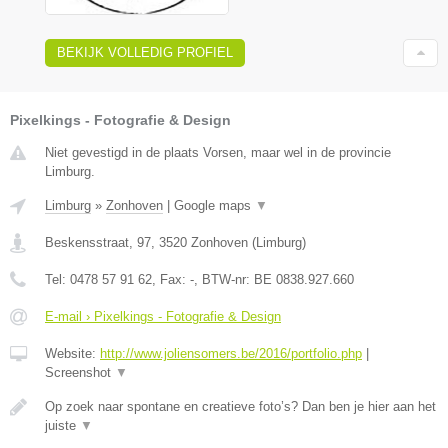
BEKIJK VOLLEDIG PROFIEL
Pixelkings - Fotografie & Design
Niet gevestigd in de plaats Vorsen, maar wel in de provincie
Limburg.
Limburg
»
Zonhoven
|
Google maps
▼
Beskensstraat, 97
,
3520
Zonhoven
(
Limburg
)
Tel:
0478 57 91 62
, Fax:
-
, BTW-nr:
BE 0838.927.660
E-mail › Pixelkings - Fotografie & Design
Website:
http://www.joliensomers.be/2016/portfolio.php
|
Screenshot
▼
Op zoek naar spontane en creatieve foto’s? Dan ben je hier aan het
juiste
▼