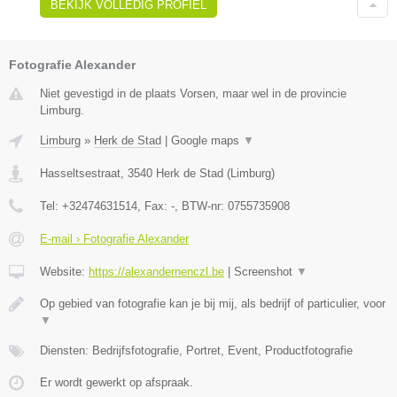
BEKIJK VOLLEDIG PROFIEL
Fotografie Alexander
Niet gevestigd in de plaats Vorsen, maar wel in de provincie
Limburg.
Limburg
»
Herk de Stad
|
Google maps
▼
Hasseltsestraat
,
3540
Herk de Stad
(
Limburg
)
Tel:
+32474631514
, Fax:
-
, BTW-nr:
0755735908
E-mail › Fotografie Alexander
Website:
https://alexandernenczl.be
|
Screenshot
▼
Op gebied van fotografie kan je bij mij, als bedrijf of particulier, voor
▼
Diensten: Bedrijfsfotografie, Portret, Event, Productfotografie
Er wordt gewerkt op afspraak.