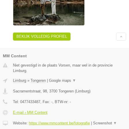
BEKIJK VOLLEDIG PROFIEL
MM Content
Niet gevestigd in de plaats Vorsen, maar wel in de provincie
Limburg.
Limburg
»
Tongeren
|
Google maps
▼
Sacramentstraat, 98
,
3700
Tongeren
(
Limburg
)
Tel:
0477433487
, Fax:
-
, BTW-nr:
-
E-mail › MM Content
Website:
https://www.mmcontent.be/fotografie
|
Screenshot
▼