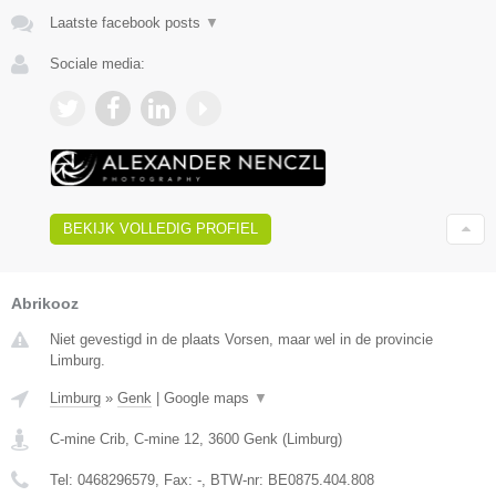
Laatste facebook posts
▼
Sociale media:
BEKIJK VOLLEDIG PROFIEL
Abrikooz
Niet gevestigd in de plaats Vorsen, maar wel in de provincie
Limburg.
Limburg
»
Genk
|
Google maps
▼
C-mine Crib, C-mine 12
,
3600
Genk
(
Limburg
)
Tel:
0468296579
, Fax:
-
, BTW-nr:
BE0875.404.808