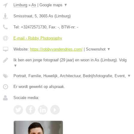
Limburg
»
As
|
Google maps
▼
Smisstraat, 5
,
3665
As
(
Limburg
)
Tel:
+32472571730
, Fax:
-
, BTW-nr:
-
E-mail › Robby Photography
Website:
https://robbyvandendries.com/
|
Screenshot
▼
Ik ben een jonge fotograaf (29 jaar) en woon in As (Limburg). Volg
▼
Portrait, Familie, Huwelijk, Architectuur, Bedrijfsfotografie, Event,
▼
Er wordt gewerkt op afspraak.
Sociale media: