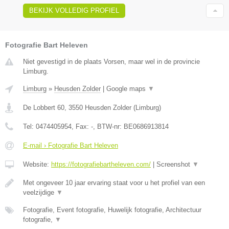
BEKIJK VOLLEDIG PROFIEL
Fotografie Bart Heleven
Niet gevestigd in de plaats Vorsen, maar wel in de provincie
Limburg.
Limburg
»
Heusden Zolder
|
Google maps
▼
De Lobbert 60
,
3550
Heusden Zolder
(
Limburg
)
Tel:
0474405954
, Fax:
-
, BTW-nr:
BE0686913814
E-mail › Fotografie Bart Heleven
Website:
https://fotografiebartheleven.com/
|
Screenshot
▼
Met ongeveer 10 jaar ervaring staat voor u het profiel van een
veelzijdige
▼
Fotografie, Event fotografie, Huwelijk fotografie, Architectuur
fotografie,
▼