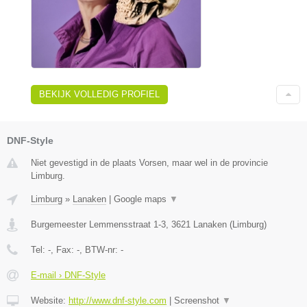
BEKIJK VOLLEDIG PROFIEL
DNF-Style
Niet gevestigd in de plaats Vorsen, maar wel in de provincie
Limburg.
Limburg
»
Lanaken
|
Google maps
▼
Burgemeester Lemmensstraat 1-3
,
3621
Lanaken
(
Limburg
)
Tel:
-
, Fax:
-
, BTW-nr:
-
E-mail › DNF-Style
Website:
http://www.dnf-style.com
|
Screenshot
▼