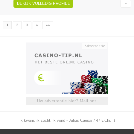
BEKIJK VOLLEDIG PROFIEL
1
2
3
»
»»
Uw advertentie hier? Mail ons
Ik kwam, ik zocht, ik vond - Julius Caesar / 47 v.Chr. ;)