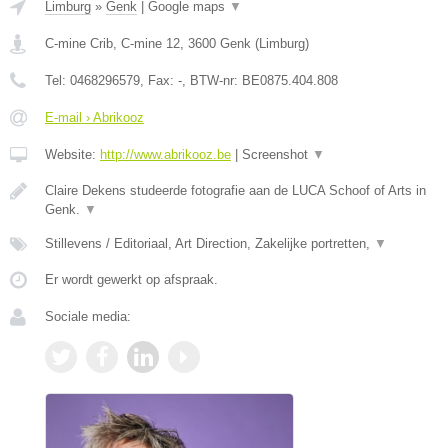
Limburg
»
Genk
|
Google maps
▼
C-mine Crib, C-mine 12
,
3600
Genk
(
Limburg
)
Tel:
0468296579
, Fax:
-
, BTW-nr:
BE0875.404.808
E-mail › Abrikooz
Website:
http://www.abrikooz.be
|
Screenshot
▼
Claire Dekens studeerde fotografie aan de LUCA Schoof of Arts in
Genk.
▼
Stillevens / Editoriaal, Art Direction, Zakelijke portretten,
▼
Er wordt gewerkt op afspraak.
Sociale media: