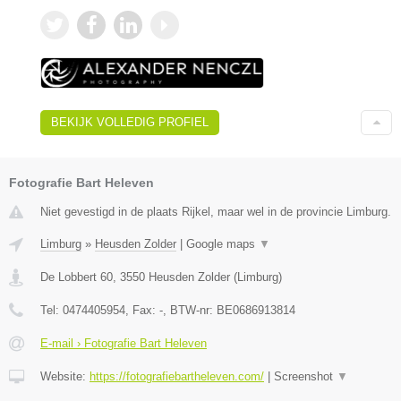
BEKIJK VOLLEDIG PROFIEL
Fotografie Bart Heleven
Niet gevestigd in de plaats Rijkel, maar wel in de provincie Limburg.
Limburg
»
Heusden Zolder
|
Google maps
▼
De Lobbert 60
,
3550
Heusden Zolder
(
Limburg
)
Tel:
0474405954
, Fax:
-
, BTW-nr:
BE0686913814
E-mail › Fotografie Bart Heleven
Website:
https://fotografiebartheleven.com/
|
Screenshot
▼