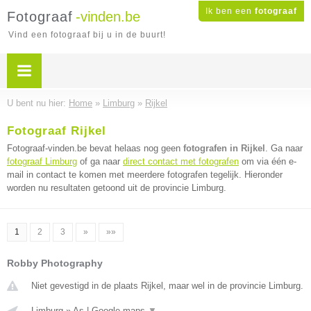
Ik ben een
fotograaf
Fotograaf
-vinden.be
Vind een fotograaf bij u in de buurt!
U bent nu hier:
Home
»
Limburg
»
Rijkel
Fotograaf Rijkel
Fotograaf-vinden.be bevat helaas nog geen
fotografen in Rijkel
. Ga naar
fotograaf Limburg
of ga naar
direct contact met fotografen
om via één e-
mail in contact te komen met meerdere fotografen tegelijk. Hieronder
worden nu resultaten getoond uit de provincie Limburg.
1
2
3
»
»»
Robby Photography
Niet gevestigd in de plaats Rijkel, maar wel in de provincie Limburg.
Limburg
»
As
|
Google maps
▼