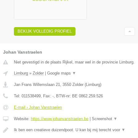
BEKIJK VOLLEDIG PROFIEL
Johan Vanstraelen
Niet gevestigd in de plaats Rijkel, maar wel in de provincie Limburg.
Limburg
»
Zolder
|
Google maps
▼
Jan Frans Willemslaan 21
,
3550
Zolder
(
Limburg
)
Tel:
011538499
, Fax:
-
, BTW-nr:
BE 0862.259.526
E-mail › Johan Vanstraelen
Website:
https://www.johanvanstraelen.be
|
Screenshot
▼
Ik ben een creatieve duizendpoot. U kan bij mij terecht voor
▼