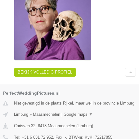
BEKIJK VOLLEDIG PROFIEL
PerfectWeddingPictures.nl
Niet gevestigd in de plaats Rijkel, maar wel in de provincie Limburg.
Limburg
»
Maasmechelen
|
Google maps
▼
Carisven 32
,
6413
Maasmechelen
(
Limburg
)
Tel:
+31 6 831 72 952
, Fax:
-
, BTW-nr:
KvK: 72217855