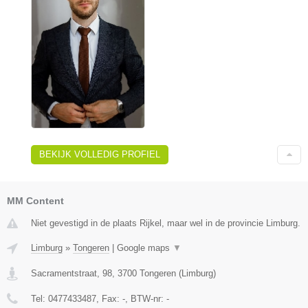
BEKIJK VOLLEDIG PROFIEL
MM Content
Niet gevestigd in de plaats Rijkel, maar wel in de provincie Limburg.
Limburg
»
Tongeren
|
Google maps
▼
Sacramentstraat, 98
,
3700
Tongeren
(
Limburg
)
Tel:
0477433487
, Fax:
-
, BTW-nr:
-