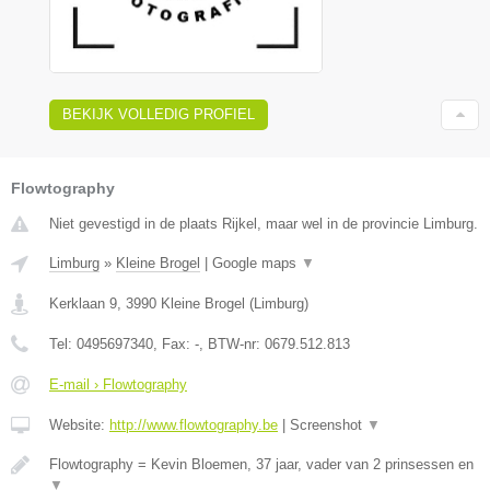
BEKIJK VOLLEDIG PROFIEL
Flowtography
Niet gevestigd in de plaats Rijkel, maar wel in de provincie Limburg.
Limburg
»
Kleine Brogel
|
Google maps
▼
Kerklaan 9
,
3990
Kleine Brogel
(
Limburg
)
Tel:
0495697340
, Fax:
-
, BTW-nr:
0679.512.813
E-mail › Flowtography
Website:
http://www.flowtography.be
|
Screenshot
▼
Flowtography = Kevin Bloemen, 37 jaar, vader van 2 prinsessen en
▼