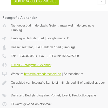
BEKIJK VOLLEDIG PROFIEL
Fotografie Alexander
Niet gevestigd in de plaats Gotem, maar wel in de provincie
Limburg.
Limburg
»
Herk de Stad
|
Google maps
▼
Hasseltsestraat
,
3540
Herk de Stad
(
Limburg
)
Tel:
+32474631514
, Fax:
-
, BTW-nr:
0755735908
E-mail › Fotografie Alexander
Website:
https://alexandernenczl.be
|
Screenshot
▼
Op gebied van fotografie kan je bij mij, als bedrijf of particulier, voor
▼
Diensten: Bedrijfsfotografie, Portret, Event, Productfotografie
Er wordt gewerkt op afspraak.