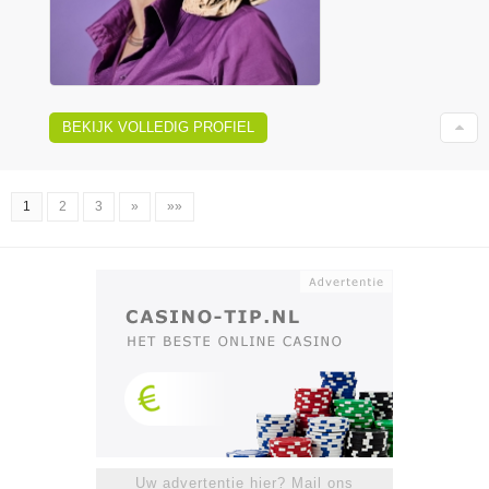
BEKIJK VOLLEDIG PROFIEL
1
2
3
»
»»
Uw advertentie hier? Mail ons