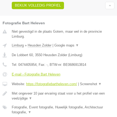
BEKIJK VOLLEDIG PROFIEL
Fotografie Bart Heleven
Niet gevestigd in de plaats Gotem, maar wel in de provincie
Limburg.
Limburg
»
Heusden Zolder
|
Google maps
▼
De Lobbert 60
,
3550
Heusden Zolder
(
Limburg
)
Tel:
0474405954
, Fax:
-
, BTW-nr:
BE0686913814
E-mail › Fotografie Bart Heleven
Website:
https://fotografiebartheleven.com/
|
Screenshot
▼
Met ongeveer 10 jaar ervaring staat voor u het profiel van een
veelzijdige
▼
Fotografie, Event fotografie, Huwelijk fotografie, Architectuur
fotografie,
▼