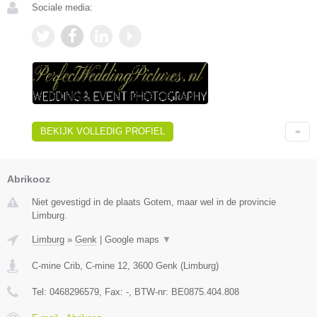
Sociale media:
BEKIJK VOLLEDIG PROFIEL
Abrikooz
Niet gevestigd in de plaats Gotem, maar wel in de provincie
Limburg.
Limburg
»
Genk
|
Google maps
▼
C-mine Crib, C-mine 12
,
3600
Genk
(
Limburg
)
Tel:
0468296579
, Fax:
-
, BTW-nr:
BE0875.404.808