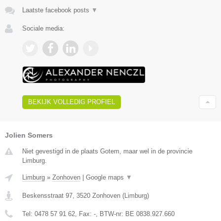
Laatste facebook posts
▼
Sociale media:
BEKIJK VOLLEDIG PROFIEL
Jolien Somers
Niet gevestigd in de plaats Gotem, maar wel in de provincie
Limburg.
Limburg
»
Zonhoven
|
Google maps
▼
Beskensstraat 97
,
3520
Zonhoven
(
Limburg
)
Tel:
0478 57 91 62
, Fax:
-
, BTW-nr:
BE 0838.927.660