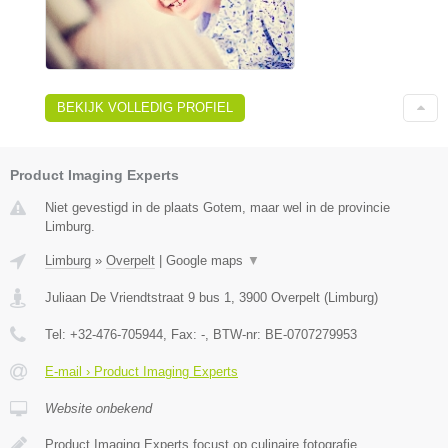
BEKIJK VOLLEDIG PROFIEL
Product Imaging Experts
Niet gevestigd in de plaats Gotem, maar wel in de provincie
Limburg.
Limburg
»
Overpelt
|
Google maps
▼
Juliaan De Vriendtstraat 9 bus 1
,
3900
Overpelt
(
Limburg
)
Tel:
+32-476-705944
, Fax:
-
, BTW-nr:
BE-0707279953
E-mail › Product Imaging Experts
Website onbekend
Product Imaging Experts focust op culinaire fotografie