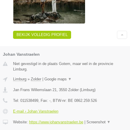
BEKIJK VOLLEDIG PROFIEL
Johan Vanstraelen
Niet gevestigd in de plaats Gotem, maar wel in de provincie
Limburg.
Limburg
»
Zolder
|
Google maps
▼
Jan Frans Willemslaan 21
,
3550
Zolder
(
Limburg
)
Tel:
011538499
, Fax:
-
, BTW-nr:
BE 0862.259.526
E-mail › Johan Vanstraelen
Website:
https://www.johanvanstraelen.be
|
Screenshot
▼