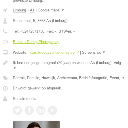
provincie Limburg.
Limburg
»
As
|
Google maps
▼
Smisstraat, 5
,
3665
As
(
Limburg
)
Tel:
+32472571730
, Fax:
-
, BTW-nr:
-
E-mail › Robby Photography
Website:
https://robbyvandendries.com/
|
Screenshot
▼
Ik ben een jonge fotograaf (29 jaar) en woon in As (Limburg). Volg
▼
Portrait, Familie, Huwelijk, Architectuur, Bedrijfsfotografie, Event,
▼
Er wordt gewerkt op afspraak.
Sociale media: