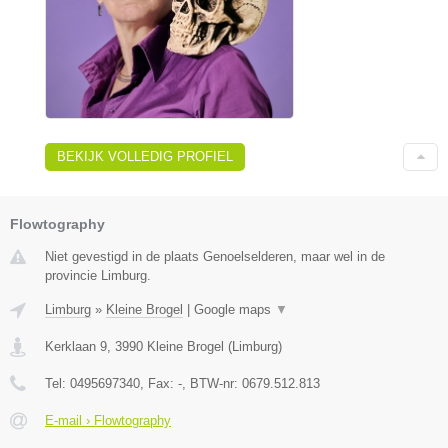
BEKIJK VOLLEDIG PROFIEL
Flowtography
Niet gevestigd in de plaats Genoelselderen, maar wel in de
provincie Limburg.
Limburg
»
Kleine Brogel
|
Google maps
▼
Kerklaan 9
,
3990
Kleine Brogel
(
Limburg
)
Tel:
0495697340
, Fax:
-
, BTW-nr:
0679.512.813
E-mail › Flowtography