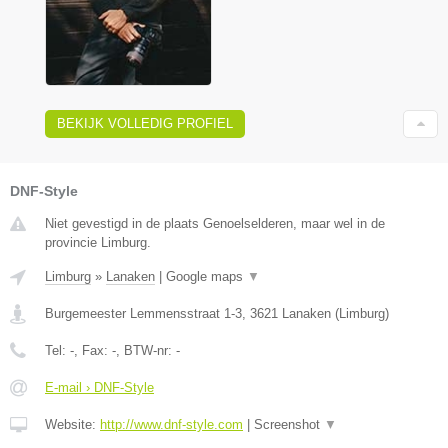
BEKIJK VOLLEDIG PROFIEL
DNF-Style
Niet gevestigd in de plaats Genoelselderen, maar wel in de
provincie Limburg.
Limburg
»
Lanaken
|
Google maps
▼
Burgemeester Lemmensstraat 1-3
,
3621
Lanaken
(
Limburg
)
Tel:
-
, Fax:
-
, BTW-nr:
-
E-mail › DNF-Style
Website:
http://www.dnf-style.com
|
Screenshot
▼