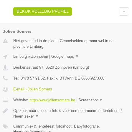
BEKIJK VOLLEDIG PROFIEL
Jolien Somers
Niet gevestigd in de plaats Genoelselderen, maar wel in de
provincie Limburg.
Limburg
»
Zonhoven
|
Google maps
▼
Beskensstraat 97
,
3520
Zonhoven
(
Limburg
)
Tel:
0478 57 91 62
, Fax:
-
, BTW-nr:
BE 0838.927.660
E-mail › Jolien Somers
Website:
http://www.joliensomers.be
|
Screenshot
▼
Op zoek naar speelse foto’s voor een communie- of lentefeest?
Neem zeker
▼
Communie- & lentefeest fotoshoot, Babyfotografie,
Huwelijksfotografie,
▼