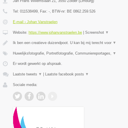
Jan Frans Willemslaan 21
,
3550
Zolder
(
Limburg
)
Tel:
011538499
, Fax:
-
, BTW-nr:
BE 0862.259.526
E-mail › Johan Vanstraelen
Website:
https://www.johanvanstraelen.be
|
Screenshot
▼
Ik ben een creatieve duizendpoot. U kan bij mij terecht voor
▼
Huwelijksfotografie, Portretfotografie, Communiereportages,
▼
Er wordt gewerkt op afspraak.
Laatste tweets
▼
|
Laatste facebook posts
▼
Sociale media: