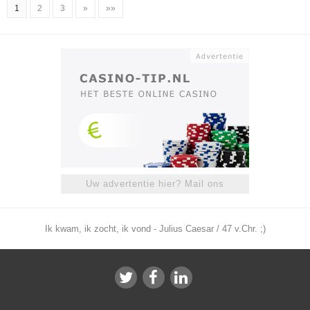
1
2
3
»
»»
Uw advertentie hier? Mail ons
Ik kwam, ik zocht, ik vond - Julius Caesar / 47 v.Chr. ;)