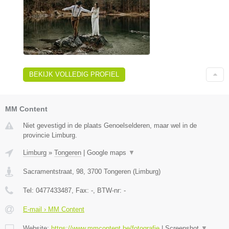
BEKIJK VOLLEDIG PROFIEL
MM Content
Niet gevestigd in de plaats Genoelselderen, maar wel in de
provincie Limburg.
Limburg
»
Tongeren
|
Google maps
▼
Sacramentstraat, 98
,
3700
Tongeren
(
Limburg
)
Tel:
0477433487
, Fax:
-
, BTW-nr:
-
E-mail › MM Content
Website:
https://www.mmcontent.be/fotografie
|
Screenshot
▼