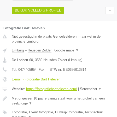
BEKIJK VOLLEDIG PROFIEL
Fotografie Bart Heleven
Niet gevestigd in de plaats Genoelselderen, maar wel in de
provincie Limburg.
Limburg
»
Heusden Zolder
|
Google maps
▼
De Lobbert 60
,
3550
Heusden Zolder
(
Limburg
)
Tel:
0474405954
, Fax:
-
, BTW-nr:
BE0686913814
E-mail › Fotografie Bart Heleven
Website:
https://fotografiebartheleven.com/
|
Screenshot
▼
Met ongeveer 10 jaar ervaring staat voor u het profiel van een
veelzijdige
▼
Fotografie, Event fotografie, Huwelijk fotografie, Architectuur