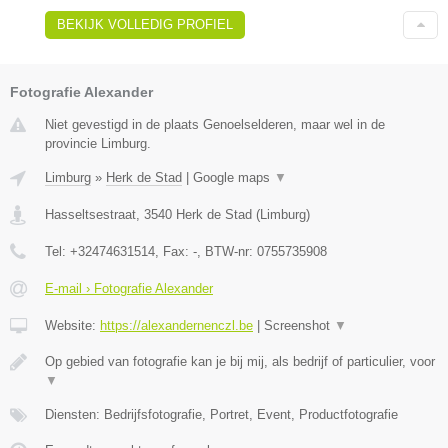
BEKIJK VOLLEDIG PROFIEL
Fotografie Alexander
Niet gevestigd in de plaats Genoelselderen, maar wel in de
provincie Limburg.
Limburg
»
Herk de Stad
|
Google maps
▼
Hasseltsestraat
,
3540
Herk de Stad
(
Limburg
)
Tel:
+32474631514
, Fax:
-
, BTW-nr:
0755735908
E-mail › Fotografie Alexander
Website:
https://alexandernenczl.be
|
Screenshot
▼
Op gebied van fotografie kan je bij mij, als bedrijf of particulier, voor
▼
Diensten: Bedrijfsfotografie, Portret, Event, Productfotografie