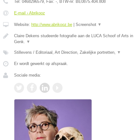
Tel:
0468296579
, Fax:
-
, BTW-nr:
BE0875.404.808
E-mail › Abrikooz
Website:
http://www.abrikooz.be
|
Screenshot
▼
Claire Dekens studeerde fotografie aan de LUCA Schoof of Arts in
Genk.
▼
Stillevens / Editoriaal, Art Direction, Zakelijke portretten,
▼
Er wordt gewerkt op afspraak.
Sociale media: