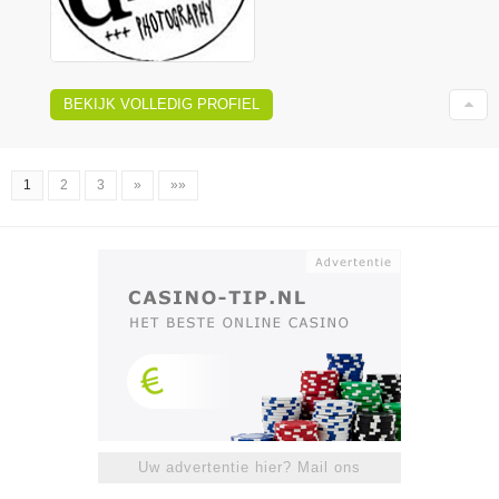
BEKIJK VOLLEDIG PROFIEL
1
2
3
»
»»
Uw advertentie hier? Mail ons