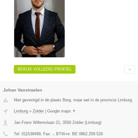
BEKIJK VOLLEDIG PROFIEL
Johan Vanstraelen
Niet gevestigd in de plaats Berg, maar wel in de provincie Limburg.
Limburg
»
Zolder
|
Google maps
▼
Jan Frans Willemslaan 21
,
3550
Zolder
(
Limburg
)
Tel:
011538499
, Fax:
-
, BTW-nr:
BE 0862.259.526