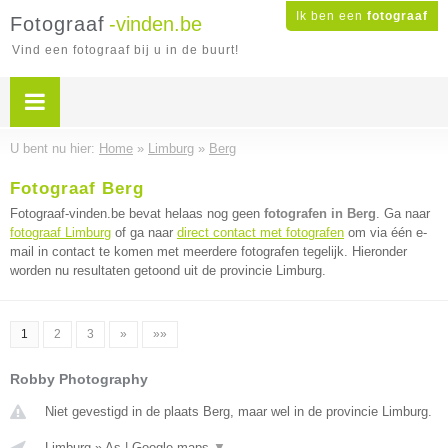
Ik ben een
fotograaf
Fotograaf
-vinden.be
Vind een fotograaf bij u in de buurt!
U bent nu hier:
Home
»
Limburg
»
Berg
Fotograaf Berg
Fotograaf-vinden.be bevat helaas nog geen
fotografen in Berg
. Ga naar
fotograaf Limburg
of ga naar
direct contact met fotografen
om via één e-
mail in contact te komen met meerdere fotografen tegelijk. Hieronder
worden nu resultaten getoond uit de provincie Limburg.
1
2
3
»
»»
Robby Photography
Niet gevestigd in de plaats Berg, maar wel in de provincie Limburg.
Limburg
»
As
|
Google maps
▼