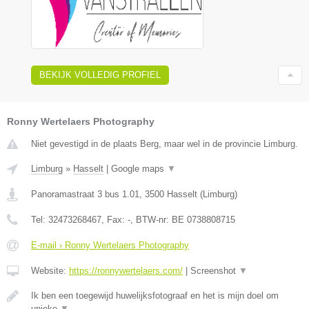
BEKIJK VOLLEDIG PROFIEL
Ronny Wertelaers Photography
Niet gevestigd in de plaats Berg, maar wel in de provincie Limburg.
Limburg
»
Hasselt
|
Google maps
▼
Panoramastraat 3 bus 1.01
,
3500
Hasselt
(
Limburg
)
Tel:
32473268467
, Fax:
-
, BTW-nr:
BE 0738808715
E-mail › Ronny Wertelaers Photography
Website:
https://ronnywertelaers.com/
|
Screenshot
▼
Ik ben een toegewijd huwelijksfotograaf en het is mijn doel om
unieke
▼