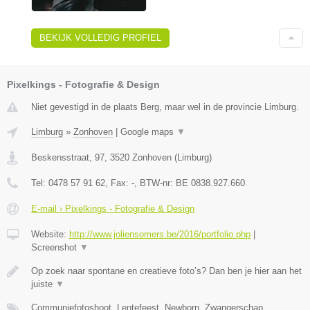
BEKIJK VOLLEDIG PROFIEL
Pixelkings - Fotografie & Design
Niet gevestigd in de plaats Berg, maar wel in de provincie Limburg.
Limburg
»
Zonhoven
|
Google maps
▼
Beskensstraat, 97
,
3520
Zonhoven
(
Limburg
)
Tel:
0478 57 91 62
, Fax:
-
, BTW-nr:
BE 0838.927.660
E-mail › Pixelkings - Fotografie & Design
Website:
http://www.joliensomers.be/2016/portfolio.php
|
Screenshot
▼
Op zoek naar spontane en creatieve foto’s? Dan ben je hier aan het
juiste
▼
Communiefotoshoot, Lentefeest, Newborn, Zwangerschap,