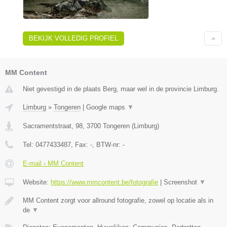
BEKIJK VOLLEDIG PROFIEL
MM Content
Niet gevestigd in de plaats Berg, maar wel in de provincie Limburg.
Limburg
»
Tongeren
|
Google maps
▼
Sacramentstraat, 98
,
3700
Tongeren
(
Limburg
)
Tel:
0477433487
, Fax:
-
, BTW-nr:
-
E-mail › MM Content
Website:
https://www.mmcontent.be/fotografie
|
Screenshot
▼
MM Content zorgt voor allround fotografie, zowel op locatie als in
de
▼