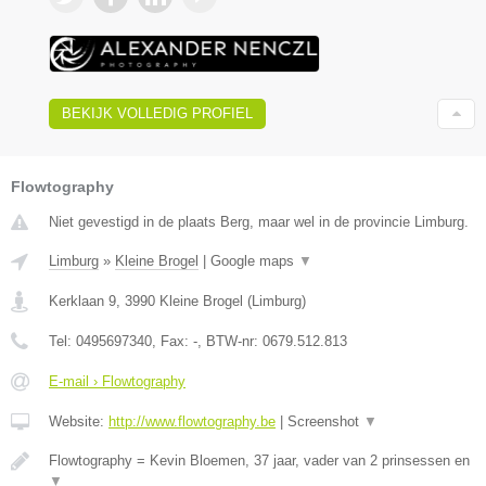
BEKIJK VOLLEDIG PROFIEL
Flowtography
Niet gevestigd in de plaats Berg, maar wel in de provincie Limburg.
Limburg
»
Kleine Brogel
|
Google maps
▼
Kerklaan 9
,
3990
Kleine Brogel
(
Limburg
)
Tel:
0495697340
, Fax:
-
, BTW-nr:
0679.512.813
E-mail › Flowtography
Website:
http://www.flowtography.be
|
Screenshot
▼
Flowtography = Kevin Bloemen, 37 jaar, vader van 2 prinsessen en
▼