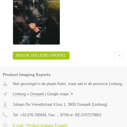
BEKIJK VOLLEDIG PROFIEL
Product Imaging Experts
Niet gevestigd in de plaats Aalst, maar wel in de provincie Limburg.
Limburg
»
Overpelt
|
Google maps
▼
Juliaan De Vriendtstraat 9 bus 1
,
3900
Overpelt
(
Limburg
)
Tel:
+32-476-705944
, Fax:
-
, BTW-nr:
BE-0707279953
E-mail › Product Imaging Experts