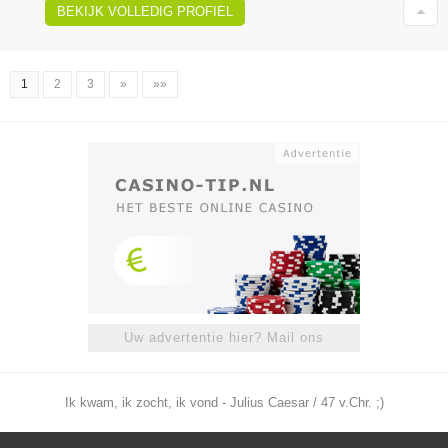
BEKIJK VOLLEDIG PROFIEL
1
2
3
»
»»
Uw advertentie hier? Mail ons
Ik kwam, ik zocht, ik vond - Julius Caesar / 47 v.Chr. ;)