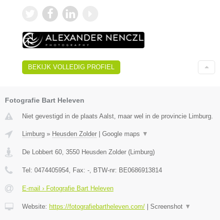
BEKIJK VOLLEDIG PROFIEL
Fotografie Bart Heleven
Niet gevestigd in de plaats Aalst, maar wel in de provincie Limburg.
Limburg
»
Heusden Zolder
|
Google maps
▼
De Lobbert 60
,
3550
Heusden Zolder
(
Limburg
)
Tel:
0474405954
, Fax:
-
, BTW-nr:
BE0686913814
E-mail › Fotografie Bart Heleven
Website:
https://fotografiebartheleven.com/
|
Screenshot
▼