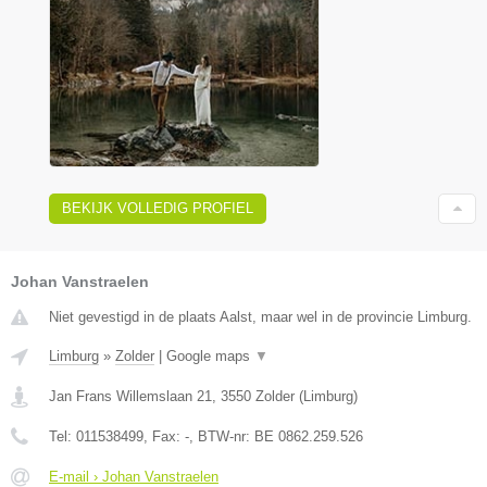
BEKIJK VOLLEDIG PROFIEL
Johan Vanstraelen
Niet gevestigd in de plaats Aalst, maar wel in de provincie Limburg.
Limburg
»
Zolder
|
Google maps
▼
Jan Frans Willemslaan 21
,
3550
Zolder
(
Limburg
)
Tel:
011538499
, Fax:
-
, BTW-nr:
BE 0862.259.526
E-mail › Johan Vanstraelen