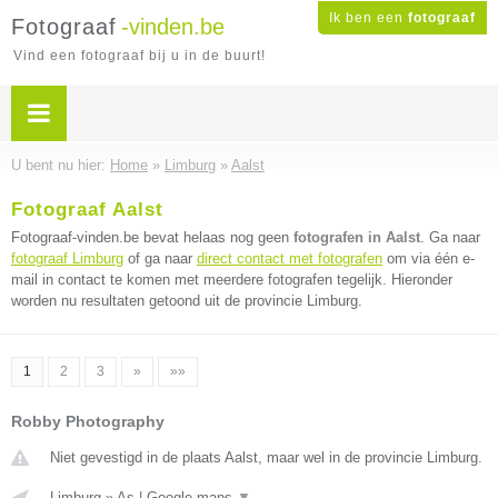
Ik ben een
fotograaf
Fotograaf
-vinden.be
Vind een fotograaf bij u in de buurt!
U bent nu hier:
Home
»
Limburg
»
Aalst
Fotograaf Aalst
Fotograaf-vinden.be bevat helaas nog geen
fotografen in Aalst
. Ga naar
fotograaf Limburg
of ga naar
direct contact met fotografen
om via één e-
mail in contact te komen met meerdere fotografen tegelijk. Hieronder
worden nu resultaten getoond uit de provincie Limburg.
1
2
3
»
»»
Robby Photography
Niet gevestigd in de plaats Aalst, maar wel in de provincie Limburg.
Limburg
»
As
|
Google maps
▼