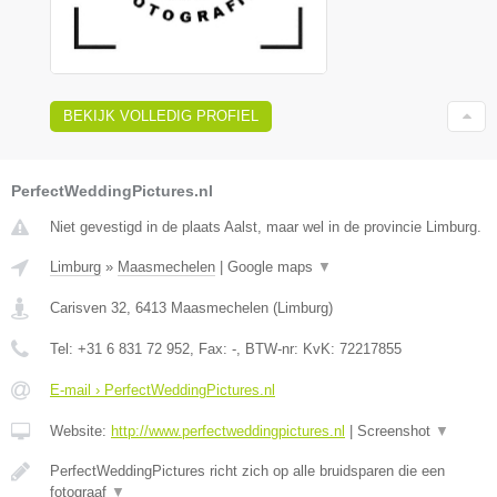
BEKIJK VOLLEDIG PROFIEL
PerfectWeddingPictures.nl
Niet gevestigd in de plaats Aalst, maar wel in de provincie Limburg.
Limburg
»
Maasmechelen
|
Google maps
▼
Carisven 32
,
6413
Maasmechelen
(
Limburg
)
Tel:
+31 6 831 72 952
, Fax:
-
, BTW-nr:
KvK: 72217855
E-mail › PerfectWeddingPictures.nl
Website:
http://www.perfectweddingpictures.nl
|
Screenshot
▼
PerfectWeddingPictures richt zich op alle bruidsparen die een
fotograaf
▼