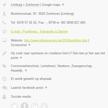
Limburg
»
Zonhoven
|
Google maps
▼
Beskensstraat, 97
,
3520
Zonhoven
(
Limburg
)
Tel:
0478 57 91 62
, Fax:
-
, BTW-nr:
BE 0838.927.660
E-mail › Pixelkings - Fotografie & Design
Website:
http://www.joliensomers.be/2016/portfolio.php
|
Screenshot
▼
Op zoek naar spontane en creatieve foto’s? Dan ben je hier aan het
juiste
▼
Communiefotoshoot, Lentefeest, Newborn, Zwangerschap,
Huwelijk,
▼
Er wordt gewerkt op afspraak.
Laatste facebook posts
▼
Sociale media: