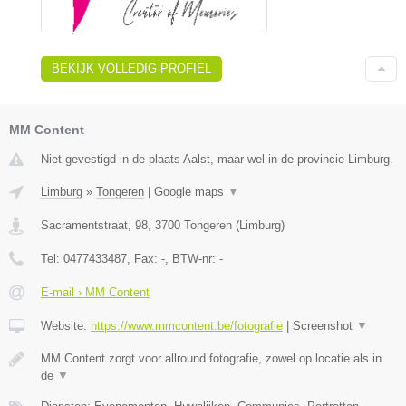
BEKIJK VOLLEDIG PROFIEL
MM Content
Niet gevestigd in de plaats Aalst, maar wel in de provincie Limburg.
Limburg
»
Tongeren
|
Google maps
▼
Sacramentstraat, 98
,
3700
Tongeren
(
Limburg
)
Tel:
0477433487
, Fax:
-
, BTW-nr:
-
E-mail › MM Content
Website:
https://www.mmcontent.be/fotografie
|
Screenshot
▼
MM Content zorgt voor allround fotografie, zowel op locatie als in
de
▼