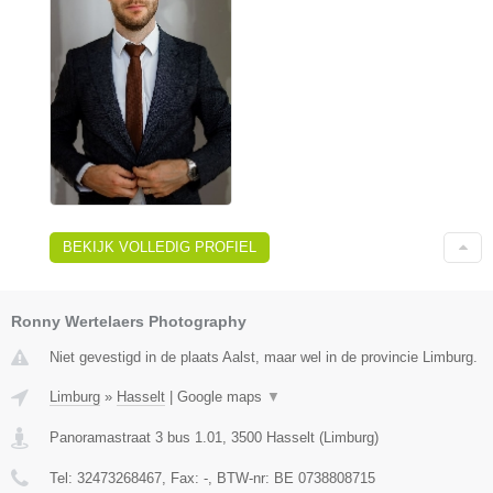
BEKIJK VOLLEDIG PROFIEL
Ronny Wertelaers Photography
Niet gevestigd in de plaats Aalst, maar wel in de provincie Limburg.
Limburg
»
Hasselt
|
Google maps
▼
Panoramastraat 3 bus 1.01
,
3500
Hasselt
(
Limburg
)
Tel:
32473268467
, Fax:
-
, BTW-nr:
BE 0738808715