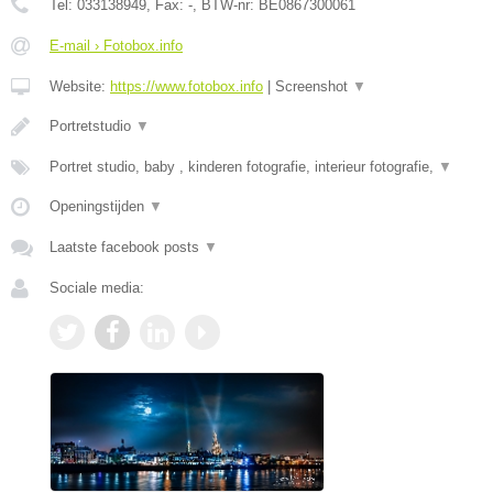
Tel:
033138949
, Fax:
-
, BTW-nr:
BE0867300061
E-mail › Fotobox.info
Website:
https://www.fotobox.info
|
Screenshot
▼
Portretstudio
▼
Portret studio, baby , kinderen fotografie, interieur fotografie,
▼
Openingstijden
▼
Laatste facebook posts
▼
Sociale media: