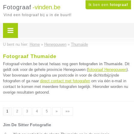
Ik ben een
fotograaf
Fotograaf
-vinden.be
Vind een fotograaf bij u in de buurt!
U bent nu hier:
Home
»
Henegouwen
»
Thumaide
Fotograaf Thumaide
Fotograaf-vinden.be bevat helaas nog geen
fotografen in Thumaide
. Dit
geldt ook voor de gehele provincie Henegouwen (
fotograaf Henegouwen
).
Voer bovenaan deze pagina uw postcode in voor de dichtstbijzijnde
fotografen of ga naar
direct contact met fotografen
om via één e-mail in
contact te komen met meerdere fotografen tegelijk. Hieronder worden nu
overige resultaten getoond.
1
2
3
4
5
»
»»
Jim De Sitter Fotografie