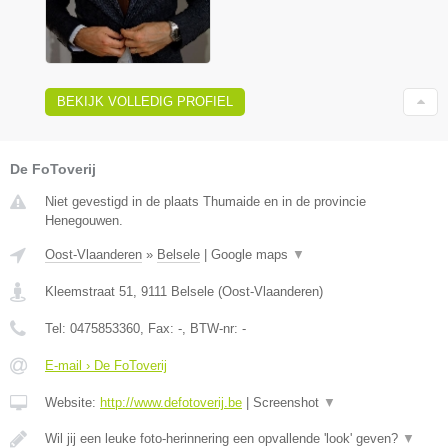
BEKIJK VOLLEDIG PROFIEL
De FoToverij
Niet gevestigd in de plaats Thumaide en in de provincie
Henegouwen.
Oost-Vlaanderen
»
Belsele
|
Google maps
▼
Kleemstraat 51
,
9111
Belsele
(
Oost-Vlaanderen
)
Tel:
0475853360
, Fax:
-
, BTW-nr:
-
E-mail › De FoToverij
Website:
http://www.defotoverij.be
|
Screenshot
▼
Wil jij een leuke foto-herinnering een opvallende 'look' geven?
▼