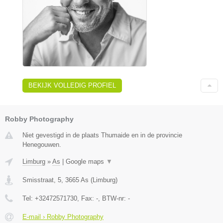
BEKIJK VOLLEDIG PROFIEL
Robby Photography
Niet gevestigd in de plaats Thumaide en in de provincie
Henegouwen.
Limburg
»
As
|
Google maps
▼
Smisstraat, 5
,
3665
As
(
Limburg
)
Tel:
+32472571730
, Fax:
-
, BTW-nr:
-
E-mail › Robby Photography