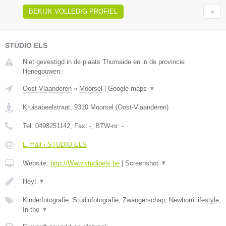
BEKIJK VOLLEDIG PROFIEL
STUDIO ELS
Niet gevestigd in de plaats Thumaide en in de provincie
Henegouwen.
Oost-Vlaanderen
»
Moorsel
|
Google maps
▼
Kruisabeelstraat
,
9310
Moorsel
(
Oost-Vlaanderen
)
Tel:
0498251142
, Fax:
-
, BTW-nr:
-
E-mail › STUDIO ELS
Website:
http://Www.studioels.be
|
Screenshot
▼
Hey!
▼
Kinderfotografie, Studiofotografie, Zwangerschap, Newborn lifestyle,
In the
▼