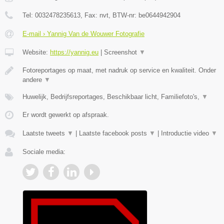
Tel:
0032478235613
, Fax:
nvt
, BTW-nr:
be0644942904
E-mail › Yannig Van de Wouwer Fotografie
Website:
https://yannig.eu
|
Screenshot
▼
Fotoreportages op maat, met nadruk op service en kwaliteit. Onder
andere
▼
Huwelijk, Bedrijfsreportages, Beschikbaar licht, Familiefoto's,
▼
Er wordt gewerkt op afspraak.
Laatste tweets
▼
|
Laatste facebook posts
▼
|
Introductie video
▼
Sociale media: