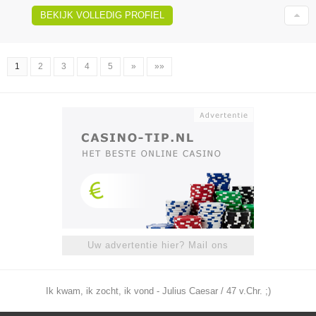
BEKIJK VOLLEDIG PROFIEL
1
2
3
4
5
»
»»
Uw advertentie hier? Mail ons
Ik kwam, ik zocht, ik vond - Julius Caesar / 47 v.Chr. ;)