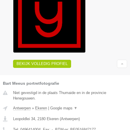
BEKIJK VOLLEDIG PROFIEL
Bart Meeus portretfotografie
Niet gevestigd in de plaats Thumaide en in de provincie
Henegouwen.
Antwerpen
»
Ekeren
|
Google maps
▼
Leopoldlei 34
,
2180
Ekeren
(
Antwerpen
)
Tel:
0496414004
, Fax:
-
, BTW-nr:
BE0516847177