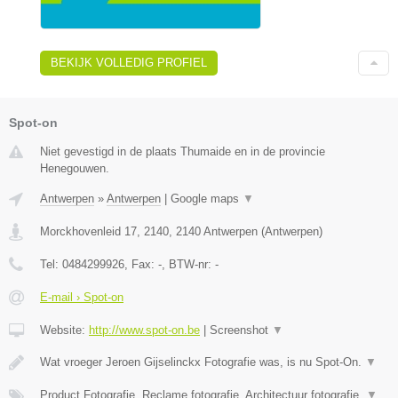
BEKIJK VOLLEDIG PROFIEL
Spot-on
Niet gevestigd in de plaats Thumaide en in de provincie
Henegouwen.
Antwerpen
»
Antwerpen
|
Google maps
▼
Morckhovenleid 17, 2140
,
2140
Antwerpen
(
Antwerpen
)
Tel:
0484299926
, Fax:
-
, BTW-nr:
-
E-mail › Spot-on
Website:
http://www.spot-on.be
|
Screenshot
▼
Wat vroeger Jeroen Gijselinckx Fotografie was, is nu Spot-On.
▼
Product Fotografie, Reclame fotografie, Architectuur fotografie,
▼