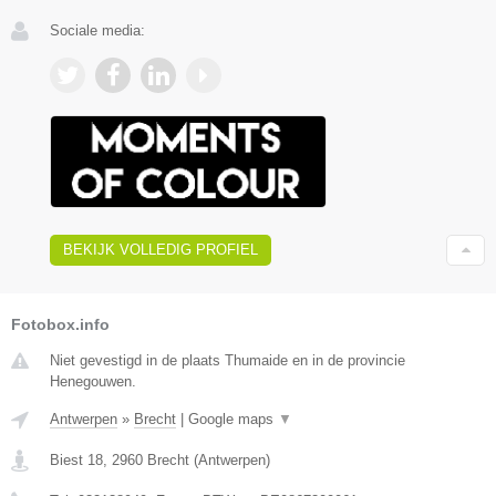
Sociale media:
BEKIJK VOLLEDIG PROFIEL
Fotobox.info
Niet gevestigd in de plaats Thumaide en in de provincie
Henegouwen.
Antwerpen
»
Brecht
|
Google maps
▼
Biest 18
,
2960
Brecht
(
Antwerpen
)