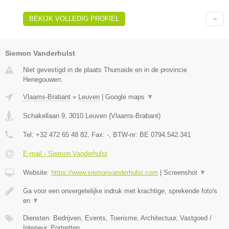
BEKIJK VOLLEDIG PROFIEL
Siemon Vanderhulst
Niet gevestigd in de plaats Thumaide en in de provincie
Henegouwen.
Vlaams-Brabant
»
Leuven
|
Google maps
▼
Schakellaan 9
,
3010
Leuven
(
Vlaams-Brabant
)
Tel:
+32 472 65 48 82
, Fax:
-
, BTW-nr:
BE 0794.542.341
E-mail › Siemon Vanderhulst
Website:
https://www.siemonvanderhulst.com
|
Screenshot
▼
Ga voor een onvergetelijke indruk met krachtige, sprekende foto's
en
▼
Diensten: Bedrijven, Events, Toerisme, Architectuur, Vastgoed /
Interieur, Portretten