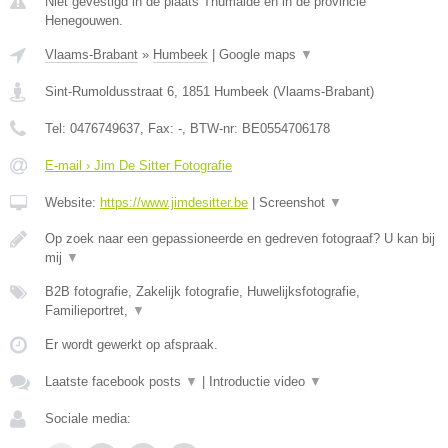
Niet gevestigd in de plaats Thumaide en in de provincie
Henegouwen.
Vlaams-Brabant
»
Humbeek
|
Google maps
▼
Sint-Rumoldusstraat 6
,
1851
Humbeek
(
Vlaams-Brabant
)
Tel:
0476749637
, Fax:
-
, BTW-nr:
BE0554706178
E-mail › Jim De Sitter Fotografie
Website:
https://www.jimdesitter.be
|
Screenshot
▼
Op zoek naar een gepassioneerde en gedreven fotograaf? U kan bij
mij
▼
B2B fotografie, Zakelijk fotografie, Huwelijksfotografie,
Familieportret,
▼
Er wordt gewerkt op afspraak.
Laatste facebook posts
▼
|
Introductie video
▼
Sociale media: