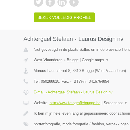
BEKIJK VOLLEDIG PROFIEL
Achtergael Stefaan - Laurus Design nv
Niet gevestigd in de plaats Salles en in de provincie He
West-Vlaanderen
»
Brugge
|
Google maps
▼
Marcus Laurinstraat 8
,
8310
Brugge
(
West-Vlaanderen
)
Tel:
050288810
, Fax:
-
, BTW-nr:
0416764854
E-mail › Achtergael Stefaan - Laurus Design nv
Website:
http://www.fotografiebrugge.be
|
Screenshot
▼
Ik ben mijn hele leven lang al gepassioneerd door schoo
portretfotografie, modelfotografie / fashion, verpakkingen