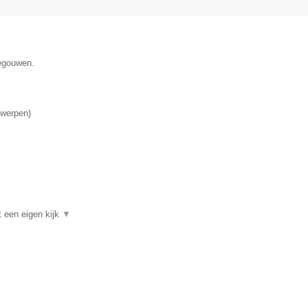
negouwen.
werpen
)
t een eigen kijk
▼