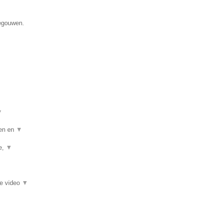
negouwen.
▼
ten en
▼
ie,
▼
ie video
▼