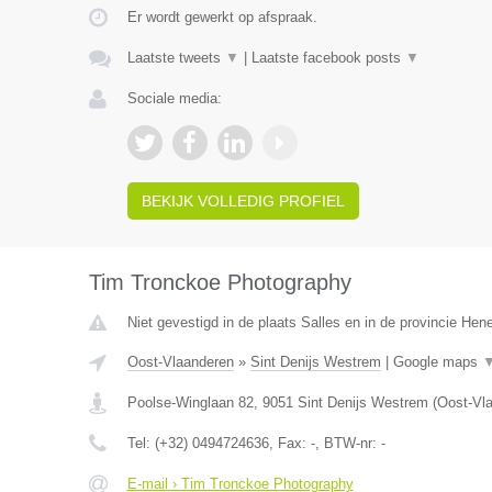
Er wordt gewerkt op afspraak.
Laatste tweets
▼
|
Laatste facebook posts
▼
Sociale media:
BEKIJK VOLLEDIG PROFIEL
Tim Tronckoe Photography
Niet gevestigd in de plaats Salles en in de provincie He
Oost-Vlaanderen
»
Sint Denijs Westrem
|
Google maps
Poolse-Winglaan 82
,
9051
Sint Denijs Westrem
(
Oost-Vl
Tel:
(+32) 0494724636
, Fax:
-
, BTW-nr:
-
E-mail › Tim Tronckoe Photography