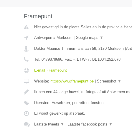
Framepunt
Niet gevestigd in de plaats Salles en in de provincie He
Antwerpen
»
Merksem
|
Google maps
▼
Dokter Maurice Timmermanslaan 58
,
2170
Merksem
(
Ant
Tel:
0479878696
, Fax:
-
, BTW-nr:
BE1004.252.678
E-mail › Framepunt
Website:
https://www.framepunt.be
|
Screenshot
▼
Ik ben een 44 jarige huwelijks fotograaf uit Antwerpen me
Diensten: Huwelijken, portretten, feesten
Er wordt gewerkt op afspraak.
Laatste tweets
▼
|
Laatste facebook posts
▼