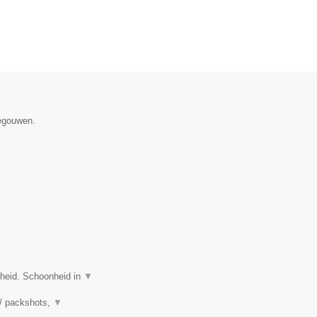
negouwen.
nheid. Schoonheid in
▼
 / packshots,
▼