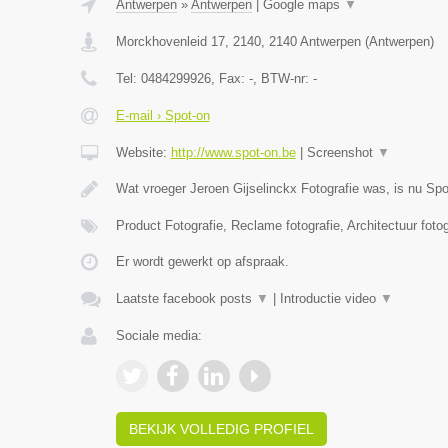
Antwerpen
»
Antwerpen
|
Google maps
▼
Morckhovenleid 17, 2140
,
2140
Antwerpen
(
Antwerpen
)
Tel:
0484299926
, Fax:
-
, BTW-nr:
-
E-mail › Spot-on
Website:
http://www.spot-on.be
|
Screenshot
▼
Wat vroeger Jeroen Gijselinckx Fotografie was, is nu Sp
Product Fotografie, Reclame fotografie, Architectuur foto
Er wordt gewerkt op afspraak.
Laatste facebook posts
▼
|
Introductie video
▼
Sociale media:
BEKIJK VOLLEDIG PROFIEL