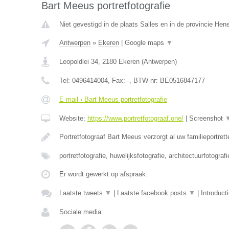
Bart Meeus portretfotografie
Niet gevestigd in de plaats Salles en in de provincie He
Antwerpen
»
Ekeren
|
Google maps
▼
Leopoldlei 34
,
2180
Ekeren
(
Antwerpen
)
Tel:
0496414004
, Fax:
-
, BTW-nr:
BE0516847177
E-mail › Bart Meeus portretfotografie
Website:
https://www.portretfotograaf.one/
|
Screenshot
Portretfotograaf Bart Meeus verzorgt al uw familieportret
portretfotografie, huwelijksfotografie, architectuurfotograf
Er wordt gewerkt op afspraak.
Laatste tweets
▼
|
Laatste facebook posts
▼
|
Introduct
Sociale media: