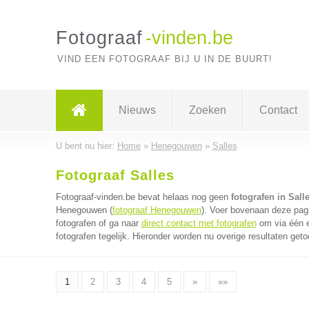
Fotograaf
-vinden.be
VIND EEN FOTOGRAAF BIJ U IN DE BUURT!
Nieuws
Zoeken
Contact
U bent nu hier:
Home
»
Henegouwen
»
Salles
Fotograaf Salles
Fotograaf-vinden.be bevat helaas nog geen
fotografen in Sall
Henegouwen (
fotograaf Henegouwen
). Voer bovenaan deze pagi
fotografen of ga naar
direct contact met fotografen
om via één e
fotografen tegelijk. Hieronder worden nu overige resultaten geto
1
2
3
4
5
»
»»