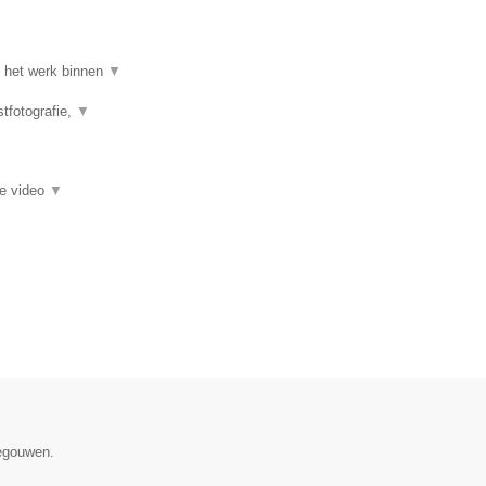
an het werk binnen
▼
stfotografie,
▼
ie video
▼
negouwen.