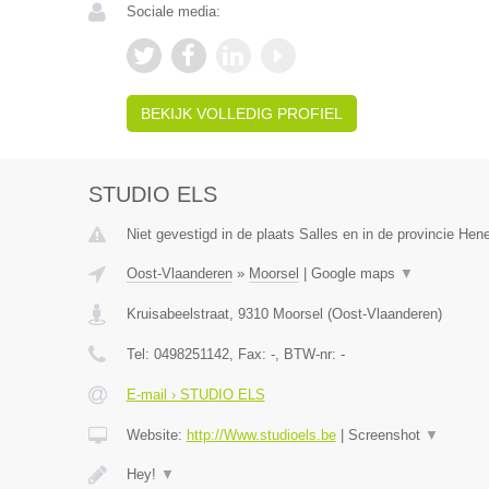
Sociale media:
BEKIJK VOLLEDIG PROFIEL
STUDIO ELS
Niet gevestigd in de plaats Salles en in de provincie He
Oost-Vlaanderen
»
Moorsel
|
Google maps
▼
Kruisabeelstraat
,
9310
Moorsel
(
Oost-Vlaanderen
)
Tel:
0498251142
, Fax:
-
, BTW-nr:
-
E-mail › STUDIO ELS
Website:
http://Www.studioels.be
|
Screenshot
▼
Hey!
▼