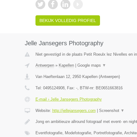
BEKIJK VOLLEDIG PROFIEL
Jelle Jansegers Photography
Niet gevestigd in de plaats Petit Roeulx lez Nivelles en 
Antwerpen
»
Kapellen
|
Google maps
▼
Van Haeftenlaan 12
,
2950
Kapellen
(
Antwerpen
)
Tel:
0495124908
, Fax:
-
, BTW-nr:
BE0651663816
E-mail › Jelle Jansegers Photography
Website:
http://jellejansegers.com
|
Screenshot
▼
Jong en ambitieuze allround fotograaf met event- en nightl
Eventfotografie, Modefotografie, Portretfotografie, Archite