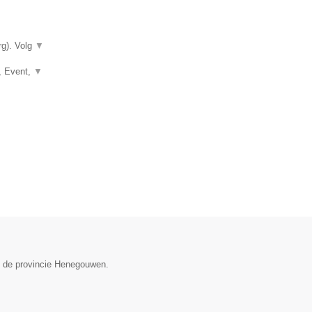
rg). Volg
▼
e, Event,
▼
in de provincie Henegouwen.