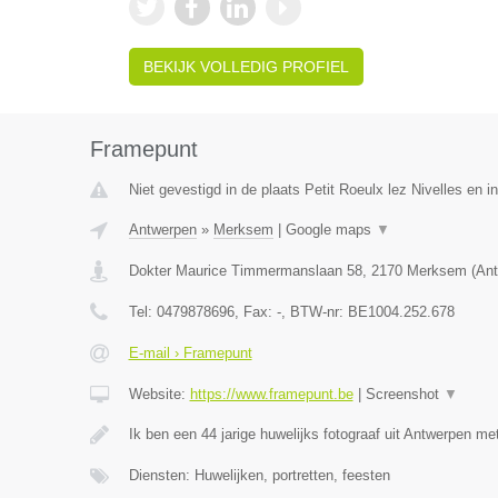
BEKIJK VOLLEDIG PROFIEL
Framepunt
Niet gevestigd in de plaats Petit Roeulx lez Nivelles en 
Antwerpen
»
Merksem
|
Google maps
▼
Dokter Maurice Timmermanslaan 58
,
2170
Merksem
(
Ant
Tel:
0479878696
, Fax:
-
, BTW-nr:
BE1004.252.678
E-mail › Framepunt
Website:
https://www.framepunt.be
|
Screenshot
▼
Ik ben een 44 jarige huwelijks fotograaf uit Antwerpen me
Diensten: Huwelijken, portretten, feesten