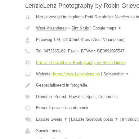
LenzieLenz Photography by Robin Griev
Niet gevestigd in de plaats Petit Roeulx lez Nivelles en 
West-Vlaanderen
»
Sint Kruis
|
Google maps
▼
Pijpeweg 139
,
8310
Sint Kruis
(
West-Vlaanderen
)
Tel:
0472665189
, Fax:
-
, BTW-nr:
BE0891095547
E-mail › LenzieLenz Photography by Robin Grieve
Website:
https://www.Lenzielenz.be
|
Screenshot
▼
Gespecialiseerd in fotografie.
Diensten: Portret, Huwelijk, Sport, Communie
Er wordt gewerkt op afspraak.
Laatste tweets
▼
|
Laatste facebook posts
▼
|
Introduct
Sociale media: