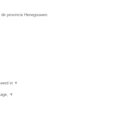
in de provincie Henegouwen.
seerd in
▼
rtage,
▼