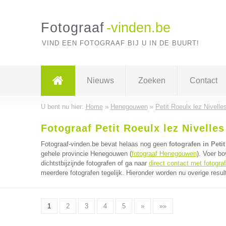
Fotograaf
-vinden.be
VIND EEN FOTOGRAAF BIJ U IN DE BUURT!
Nieuws
Zoeken
Contact
U bent nu hier:
Home
»
Henegouwen
»
Petit Roeulx lez Nivelle
Fotograaf Petit Roeulx lez Nivelles
Fotograaf-vinden.be bevat helaas nog geen
fotografen in Peti
gehele provincie Henegouwen (
fotograaf Henegouwen
). Voer b
dichtstbijzijnde fotografen of ga naar
direct contact met fotogra
meerdere fotografen tegelijk. Hieronder worden nu overige resul
1
2
3
4
5
»
»»