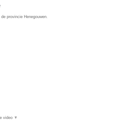
e
in de provincie Henegouwen.
ie video
▼