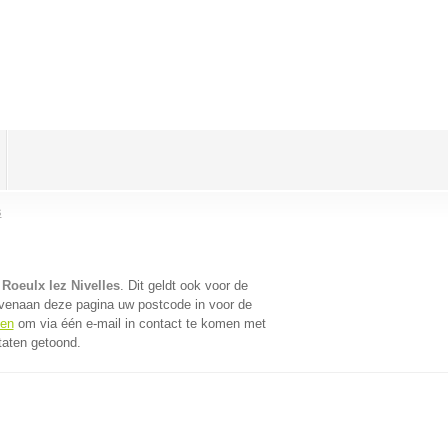
s
t Roeulx lez Nivelles
. Dit geldt ook voor de
ovenaan deze pagina uw postcode in voor de
fen
om via één e-mail in contact te komen met
taten getoond.