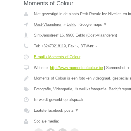
Moments of Colour
Niet gevestigd in de plaats Petit Roeulx lez Nivelles en 
Oost-Vlaanderen
»
Eeklo
|
Google maps
▼
Sint-Jansdreef 16
,
9900
Eeklo
(
Oost-Vlaanderen
)
Tel:
+32470218119
, Fax:
-
, BTW-nr:
-
E-mail › Moments of Colour
Website:
http://www.momentsofcolour.be
|
Screenshot
▼
Moments of Colour is een foto -en videograaf, gespeciali
Fotografie, Videografie, Huwelijksfotografie, Bedrijfsrepo
Er wordt gewerkt op afspraak.
Laatste facebook posts
▼
Sociale media: