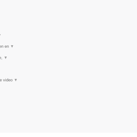
▼
ten en
▼
ie,
▼
ie video
▼