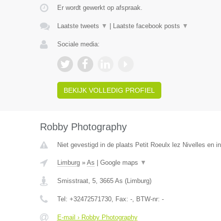
Er wordt gewerkt op afspraak.
Laatste tweets
▼
|
Laatste facebook posts
▼
Sociale media:
BEKIJK VOLLEDIG PROFIEL
Robby Photography
Niet gevestigd in de plaats Petit Roeulx lez Nivelles en 
Limburg
»
As
|
Google maps
▼
Smisstraat, 5
,
3665
As
(
Limburg
)
Tel:
+32472571730
, Fax:
-
, BTW-nr:
-
E-mail › Robby Photography