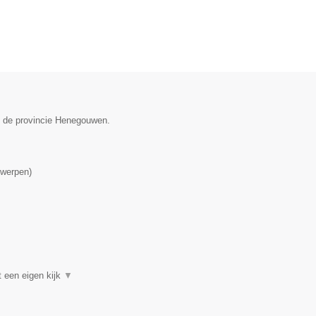
in de provincie Henegouwen.
werpen
)
t een eigen kijk
▼