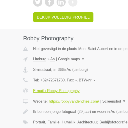
BEKIJK VOLLEDIG PROFIEL
Robby Photography
Niet gevestigd in de plaats Mont Saint Aubert en in de p
Limburg
»
As
|
Google maps
▼
Smisstraat, 5
,
3665
As
(
Limburg
)
Tel:
+32472571730
, Fax:
-
, BTW-nr:
-
E-mail › Robby Photography
Website:
https://robbyvandendries.com/
|
Screenshot
▼
Ik ben een jonge fotograaf (29 jaar) en woon in As (Limbu
Portrait, Familie, Huwelijk, Architectuur, Bedrijfsfotografi