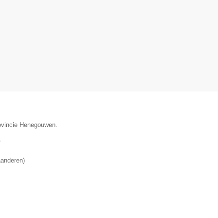
rovincie Henegouwen.
▼
aanderen
)