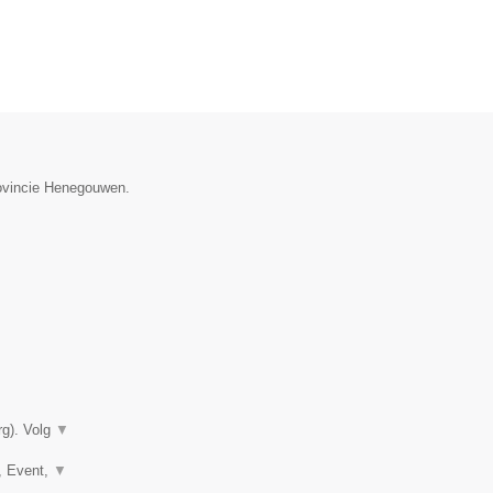
rovincie Henegouwen.
rg). Volg
▼
e, Event,
▼