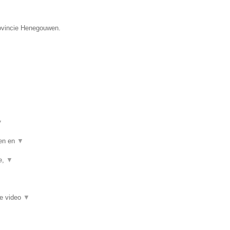
rovincie Henegouwen.
▼
ten en
▼
ie,
▼
ie video
▼