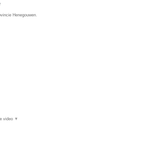
e
rovincie Henegouwen.
ie video
▼