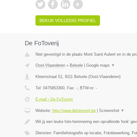
BEKIJK VOLLEDIG PROFIEL
De FoToverij
Niet gevestigd in de plaats Mont Saint Aubert en in de p
Oost-Vlaanderen
»
Belsele
|
Google maps
▼
Kleemstraat 51
,
9111
Belsele
(
Oost-Vlaanderen
)
Tel:
0475853360
, Fax:
-
, BTW-nr:
-
E-mail › De FoToverij
Website:
http://www.defotoverij.be
|
Screenshot
▼
Wil jij een leuke foto-herinnering een opvallende 'look' g
Diensten: Familiefotografie op locatie, Fotobewerking, Fo