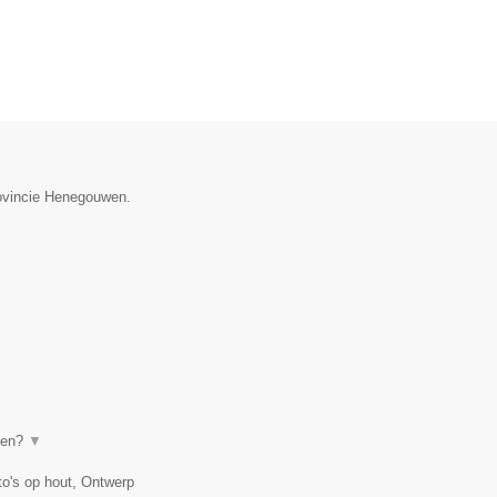
rovincie Henegouwen.
even?
▼
to's op hout, Ontwerp