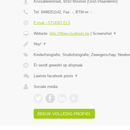
Kruisabeelstraat
,
9310
Moorsel
(
Oost-Vlaanderen
)
Tel:
0498251142
, Fax:
-
, BTW-nr:
-
E-mail › STUDIO ELS
Website:
http://Www.studioels.be
|
Screenshot
▼
Hey!
▼
Kinderfotografie, Studiofotografie, Zwangerschap, Newborn
Er wordt gewerkt op afspraak.
Laatste facebook posts
▼
Sociale media:
BEKIJK VOLLEDIG PROFIEL