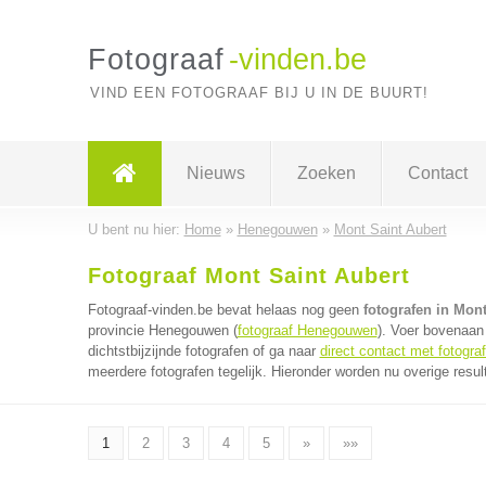
Fotograaf
-vinden.be
VIND EEN FOTOGRAAF BIJ U IN DE BUURT!
Nieuws
Zoeken
Contact
U bent nu hier:
Home
»
Henegouwen
»
Mont Saint Aubert
Fotograaf Mont Saint Aubert
Fotograaf-vinden.be bevat helaas nog geen
fotografen in Mont
provincie Henegouwen (
fotograaf Henegouwen
). Voer bovenaan
dichtstbijzijnde fotografen of ga naar
direct contact met fotogra
meerdere fotografen tegelijk. Hieronder worden nu overige resul
1
2
3
4
5
»
»»