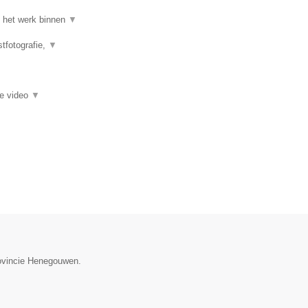
an het werk binnen
▼
stfotografie,
▼
ie video
▼
rovincie Henegouwen.