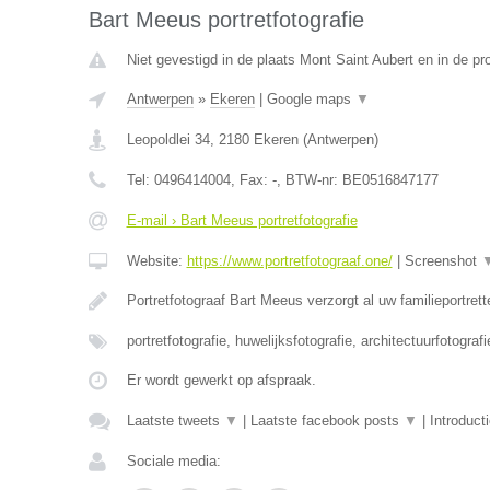
Bart Meeus portretfotografie
Niet gevestigd in de plaats Mont Saint Aubert en in de p
Antwerpen
»
Ekeren
|
Google maps
▼
Leopoldlei 34
,
2180
Ekeren
(
Antwerpen
)
Tel:
0496414004
, Fax:
-
, BTW-nr:
BE0516847177
E-mail › Bart Meeus portretfotografie
Website:
https://www.portretfotograaf.one/
|
Screenshot
Portretfotograaf Bart Meeus verzorgt al uw familieportret
portretfotografie, huwelijksfotografie, architectuurfotograf
Er wordt gewerkt op afspraak.
Laatste tweets
▼
|
Laatste facebook posts
▼
|
Introduct
Sociale media: