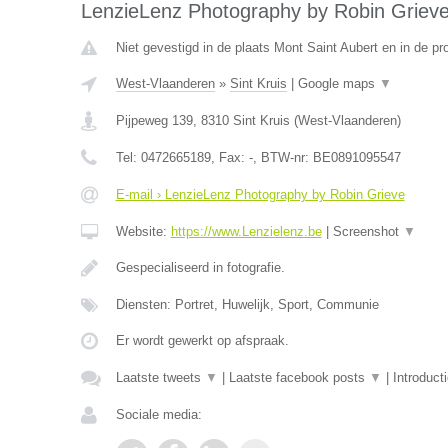
LenzieLenz Photography by Robin Griev
Niet gevestigd in de plaats Mont Saint Aubert en in de p
West-Vlaanderen
»
Sint Kruis
|
Google maps
▼
Pijpeweg 139
,
8310
Sint Kruis
(
West-Vlaanderen
)
Tel:
0472665189
, Fax:
-
, BTW-nr:
BE0891095547
E-mail › LenzieLenz Photography by Robin Grieve
Website:
https://www.Lenzielenz.be
|
Screenshot
▼
Gespecialiseerd in fotografie.
Diensten: Portret, Huwelijk, Sport, Communie
Er wordt gewerkt op afspraak.
Laatste tweets
▼
|
Laatste facebook posts
▼
|
Introduct
Sociale media: