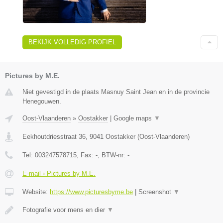
BEKIJK VOLLEDIG PROFIEL
Pictures by M.E.
Niet gevestigd in de plaats Masnuy Saint Jean en in de provincie
Henegouwen.
Oost-Vlaanderen
»
Oostakker
|
Google maps
▼
Eekhoutdriesstraat 36
,
9041
Oostakker
(
Oost-Vlaanderen
)
Tel:
003247578715
, Fax:
-
, BTW-nr:
-
E-mail › Pictures by M.E.
Website:
https://www.picturesbyme.be
|
Screenshot
▼
Fotografie voor mens en dier
▼