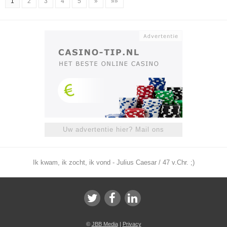
1
2
3
4
5
»
»»
Uw advertentie hier? Mail ons
Ik kwam, ik zocht, ik vond - Julius Caesar / 47 v.Chr. ;)
©
JBB Media
|
Privacy