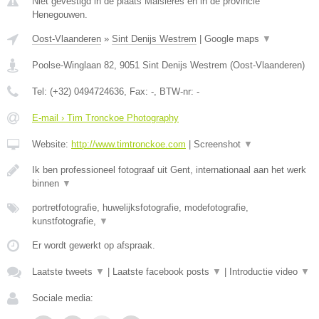
Niet gevestigd in de plaats Maisieres en in de provincie
Henegouwen.
Oost-Vlaanderen
»
Sint Denijs Westrem
|
Google maps
▼
Poolse-Winglaan 82
,
9051
Sint Denijs Westrem
(
Oost-Vlaanderen
)
Tel:
(+32) 0494724636
, Fax:
-
, BTW-nr:
-
E-mail › Tim Tronckoe Photography
Website:
http://www.timtronckoe.com
|
Screenshot
▼
Ik ben professioneel fotograaf uit Gent, internationaal aan het werk
binnen
▼
portretfotografie, huwelijksfotografie, modefotografie,
kunstfotografie,
▼
Er wordt gewerkt op afspraak.
Laatste tweets
▼
|
Laatste facebook posts
▼
|
Introductie video
▼
Sociale media: