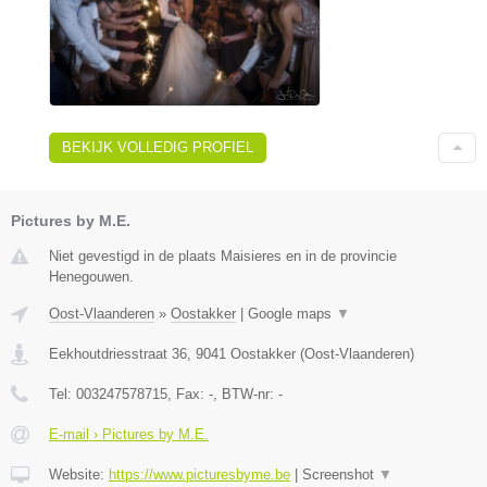
BEKIJK VOLLEDIG PROFIEL
Pictures by M.E.
Niet gevestigd in de plaats Maisieres en in de provincie
Henegouwen.
Oost-Vlaanderen
»
Oostakker
|
Google maps
▼
Eekhoutdriesstraat 36
,
9041
Oostakker
(
Oost-Vlaanderen
)
Tel:
003247578715
, Fax:
-
, BTW-nr:
-
E-mail › Pictures by M.E.
Website:
https://www.picturesbyme.be
|
Screenshot
▼