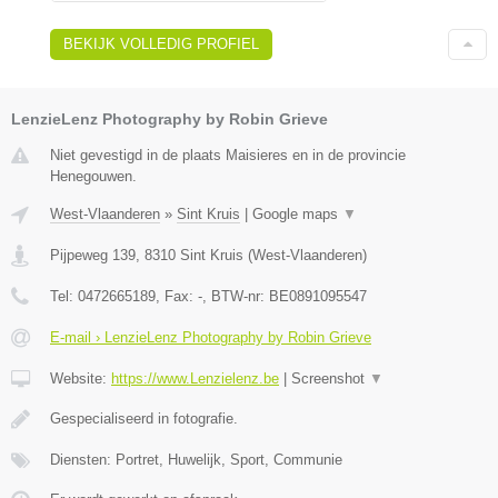
BEKIJK VOLLEDIG PROFIEL
LenzieLenz Photography by Robin Grieve
Niet gevestigd in de plaats Maisieres en in de provincie
Henegouwen.
West-Vlaanderen
»
Sint Kruis
|
Google maps
▼
Pijpeweg 139
,
8310
Sint Kruis
(
West-Vlaanderen
)
Tel:
0472665189
, Fax:
-
, BTW-nr:
BE0891095547
E-mail › LenzieLenz Photography by Robin Grieve
Website:
https://www.Lenzielenz.be
|
Screenshot
▼
Gespecialiseerd in fotografie.
Diensten: Portret, Huwelijk, Sport, Communie