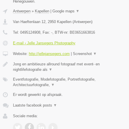
Henegouwen.
Antwerpen
»
Kapellen
|
Google maps
▼
Van Haeftenlaan 12
,
2950
Kapellen
(
Antwerpen
)
Tel:
0495124908
, Fax:
-
, BTW-nr:
BE0651663816
E-mail › Jelle Jansegers Photography
Website:
http://jellejansegers.com
|
Screenshot
▼
Jong en ambitieuze allround fotograaf met event- en
nightlifefotografie als
▼
Eventfotografie, Modefotografie, Portretfotografie,
Architectuurfotografie,
▼
Er wordt gewerkt op afspraak.
Laatste facebook posts
▼
Sociale media: