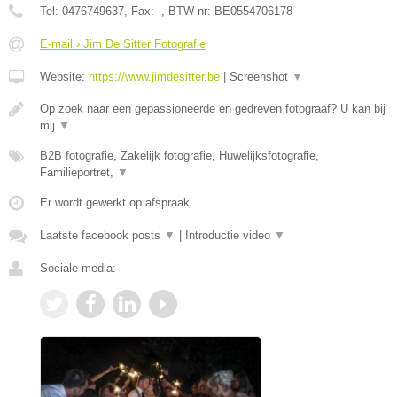
Tel:
0476749637
, Fax:
-
, BTW-nr:
BE0554706178
E-mail › Jim De Sitter Fotografie
Website:
https://www.jimdesitter.be
|
Screenshot
▼
Op zoek naar een gepassioneerde en gedreven fotograaf? U kan bij
mij
▼
B2B fotografie, Zakelijk fotografie, Huwelijksfotografie,
Familieportret,
▼
Er wordt gewerkt op afspraak.
Laatste facebook posts
▼
|
Introductie video
▼
Sociale media: