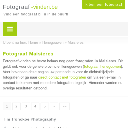
Ik ben een
fotograaf
Fotograaf
-vinden.be
Vind een fotograaf bij u in de buurt!
U bent nu hier:
Home
»
Henegouwen
»
Maisieres
Fotograaf Maisieres
Fotograaf-vinden.be bevat helaas nog geen
fotografen in Maisieres
. Dit
geldt ook voor de gehele provincie Henegouwen (
fotograaf Henegouwen
).
Voer bovenaan deze pagina uw postcode in voor de dichtstbijzijnde
fotografen of ga naar
direct contact met fotografen
om via één e-mail in
contact te komen met meerdere fotografen tegelijk. Hieronder worden nu
overige resultaten getoond.
1
2
3
4
5
»
»»
Tim Tronckoe Photography