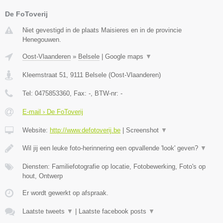
De FoToverij
Niet gevestigd in de plaats Maisieres en in de provincie
Henegouwen.
Oost-Vlaanderen
»
Belsele
|
Google maps
▼
Kleemstraat 51
,
9111
Belsele
(
Oost-Vlaanderen
)
Tel:
0475853360
, Fax:
-
, BTW-nr:
-
E-mail › De FoToverij
Website:
http://www.defotoverij.be
|
Screenshot
▼
Wil jij een leuke foto-herinnering een opvallende 'look' geven?
▼
Diensten: Familiefotografie op locatie, Fotobewerking, Foto's op
hout, Ontwerp
Er wordt gewerkt op afspraak.
Laatste tweets
▼
|
Laatste facebook posts
▼