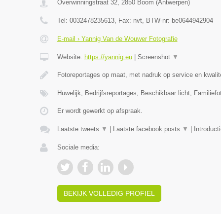
Overwinningstraat 32
,
2850
Boom
(
Antwerpen
)
Tel:
0032478235613
, Fax:
nvt
, BTW-nr:
be0644942904
E-mail › Yannig Van de Wouwer Fotografie
Website:
https://yannig.eu
|
Screenshot
▼
Fotoreportages op maat, met nadruk op service en kwalit
Huwelijk, Bedrijfsreportages, Beschikbaar licht, Familiefo
Er wordt gewerkt op afspraak.
Laatste tweets
▼
|
Laatste facebook posts
▼
|
Introduct
Sociale media:
BEKIJK VOLLEDIG PROFIEL