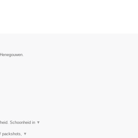
e Henegouwen.
nheid. Schoonheid in
▼
 / packshots,
▼