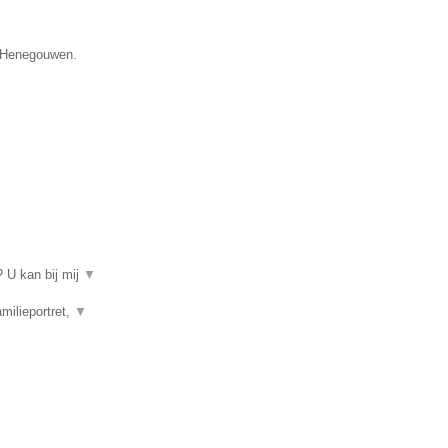
e Henegouwen.
 U kan bij mij
▼
amilieportret,
▼