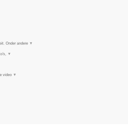
eit. Onder andere
▼
to's,
▼
ie video
▼