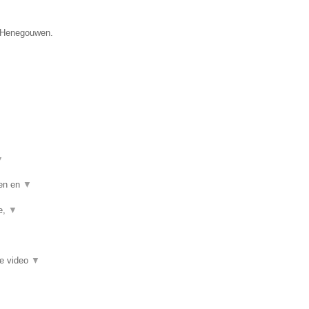
e Henegouwen.
▼
ten en
▼
ie,
▼
ie video
▼