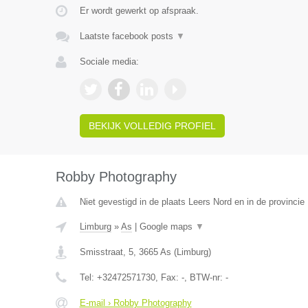
Er wordt gewerkt op afspraak.
Laatste facebook posts
▼
Sociale media:
BEKIJK VOLLEDIG PROFIEL
Robby Photography
Niet gevestigd in de plaats Leers Nord en in de provinci
Limburg
»
As
|
Google maps
▼
Smisstraat, 5
,
3665
As
(
Limburg
)
Tel:
+32472571730
, Fax:
-
, BTW-nr:
-
E-mail › Robby Photography