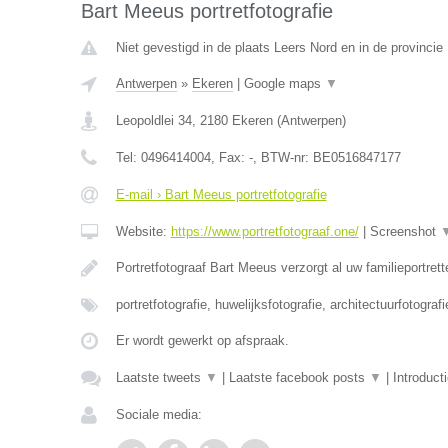
Bart Meeus portretfotografie
Niet gevestigd in de plaats Leers Nord en in de provinci
Antwerpen
»
Ekeren
|
Google maps
▼
Leopoldlei 34
,
2180
Ekeren
(
Antwerpen
)
Tel:
0496414004
, Fax:
-
, BTW-nr:
BE0516847177
E-mail › Bart Meeus portretfotografie
Website:
https://www.portretfotograaf.one/
|
Screenshot
Portretfotograaf Bart Meeus verzorgt al uw familieportret
portretfotografie, huwelijksfotografie, architectuurfotograf
Er wordt gewerkt op afspraak.
Laatste tweets
▼
|
Laatste facebook posts
▼
|
Introduct
Sociale media: