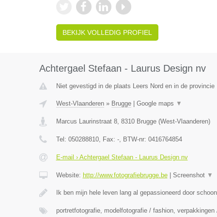
BEKIJK VOLLEDIG PROFIEL
Achtergael Stefaan - Laurus Design nv
Niet gevestigd in de plaats Leers Nord en in de provinci
West-Vlaanderen
»
Brugge
|
Google maps
▼
Marcus Laurinstraat 8
,
8310
Brugge
(
West-Vlaanderen
)
Tel:
050288810
, Fax:
-
, BTW-nr:
0416764854
E-mail › Achtergael Stefaan - Laurus Design nv
Website:
http://www.fotografiebrugge.be
|
Screenshot
▼
Ik ben mijn hele leven lang al gepassioneerd door schoo
portretfotografie, modelfotografie / fashion, verpakkingen