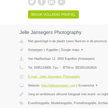
BEKIJK VOLLEDIG PROFIEL
Jelle Jansegers Photography
Niet gevestigd in de plaats Leers Nord en in de provinci
Antwerpen
»
Kapellen
|
Google maps
▼
Van Haeftenlaan 12
,
2950
Kapellen
(
Antwerpen
)
Tel:
0495124908
, Fax:
-
, BTW-nr:
BE0651663816
E-mail › Jelle Jansegers Photography
Website:
http://jellejansegers.com
|
Screenshot
▼
Jong en ambitieuze allround fotograaf met event- en nightl
Eventfotografie, Modefotografie, Portretfotografie, Archite