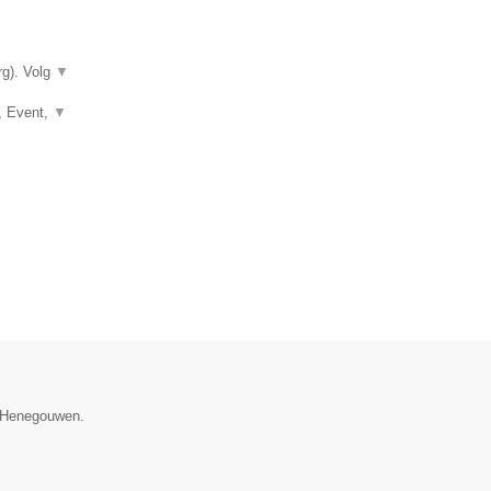
rg). Volg
▼
e, Event,
▼
e Henegouwen.