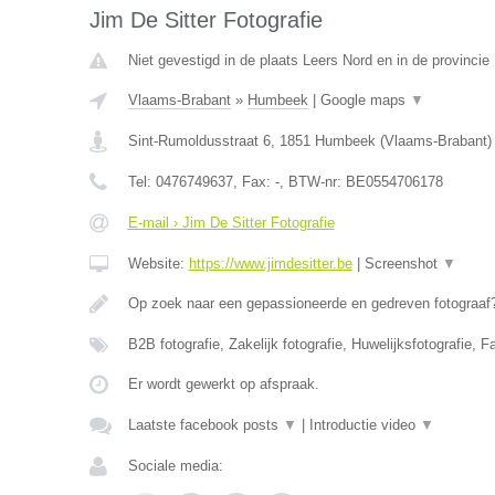
Jim De Sitter Fotografie
Niet gevestigd in de plaats Leers Nord en in de provinci
Vlaams-Brabant
»
Humbeek
|
Google maps
▼
Sint-Rumoldusstraat 6
,
1851
Humbeek
(
Vlaams-Brabant
)
Tel:
0476749637
, Fax:
-
, BTW-nr:
BE0554706178
E-mail › Jim De Sitter Fotografie
Website:
https://www.jimdesitter.be
|
Screenshot
▼
Op zoek naar een gepassioneerde en gedreven fotograaf?
B2B fotografie, Zakelijk fotografie, Huwelijksfotografie, F
Er wordt gewerkt op afspraak.
Laatste facebook posts
▼
|
Introductie video
▼
Sociale media: