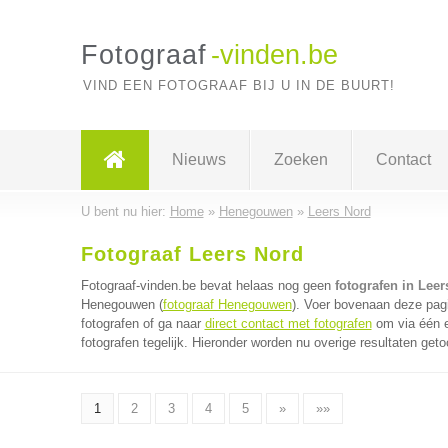
Fotograaf
-vinden.be
VIND EEN FOTOGRAAF BIJ U IN DE BUURT!
Nieuws
Zoeken
Contact
U bent nu hier:
Home
»
Henegouwen
»
Leers Nord
Fotograaf Leers Nord
Fotograaf-vinden.be bevat helaas nog geen
fotografen in Leer
Henegouwen (
fotograaf Henegouwen
). Voer bovenaan deze pagi
fotografen of ga naar
direct contact met fotografen
om via één e
fotografen tegelijk. Hieronder worden nu overige resultaten geto
1
2
3
4
5
»
»»