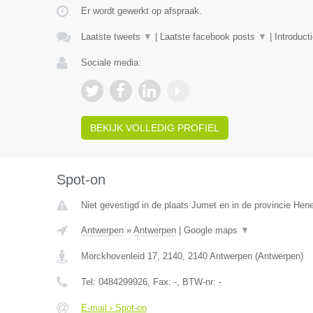
Er wordt gewerkt op afspraak.
Laatste tweets
▼
|
Laatste facebook posts
▼
|
Introduct
Sociale media:
BEKIJK VOLLEDIG PROFIEL
Spot-on
Niet gevestigd in de plaats Jumet en in de provincie He
Antwerpen
»
Antwerpen
|
Google maps
▼
Morckhovenleid 17, 2140
,
2140
Antwerpen
(
Antwerpen
)
Tel:
0484299926
, Fax:
-
, BTW-nr:
-
E-mail › Spot-on