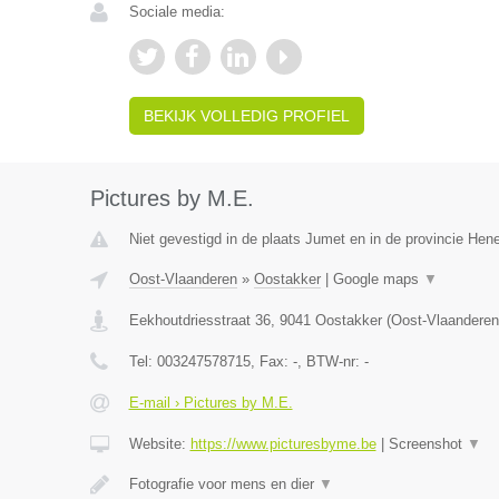
Sociale media:
BEKIJK VOLLEDIG PROFIEL
Pictures by M.E.
Niet gevestigd in de plaats Jumet en in de provincie He
Oost-Vlaanderen
»
Oostakker
|
Google maps
▼
Eekhoutdriesstraat 36
,
9041
Oostakker
(
Oost-Vlaanderen
Tel:
003247578715
, Fax:
-
, BTW-nr:
-
E-mail › Pictures by M.E.
Website:
https://www.picturesbyme.be
|
Screenshot
▼
Fotografie voor mens en dier
▼