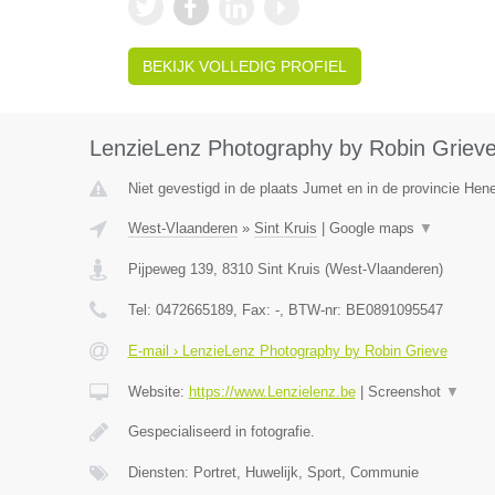
BEKIJK VOLLEDIG PROFIEL
LenzieLenz Photography by Robin Griev
Niet gevestigd in de plaats Jumet en in de provincie He
West-Vlaanderen
»
Sint Kruis
|
Google maps
▼
Pijpeweg 139
,
8310
Sint Kruis
(
West-Vlaanderen
)
Tel:
0472665189
, Fax:
-
, BTW-nr:
BE0891095547
E-mail › LenzieLenz Photography by Robin Grieve
Website:
https://www.Lenzielenz.be
|
Screenshot
▼
Gespecialiseerd in fotografie.
Diensten: Portret, Huwelijk, Sport, Communie