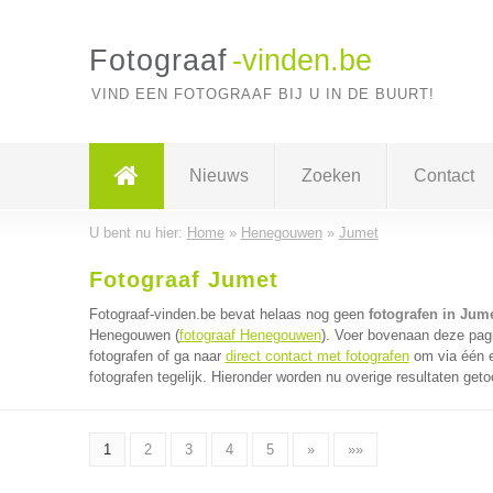
Fotograaf
-vinden.be
VIND EEN FOTOGRAAF BIJ U IN DE BUURT!
Nieuws
Zoeken
Contact
U bent nu hier:
Home
»
Henegouwen
»
Jumet
Fotograaf Jumet
Fotograaf-vinden.be bevat helaas nog geen
fotografen in Jum
Henegouwen (
fotograaf Henegouwen
). Voer bovenaan deze pagi
fotografen of ga naar
direct contact met fotografen
om via één e
fotografen tegelijk. Hieronder worden nu overige resultaten geto
1
2
3
4
5
»
»»