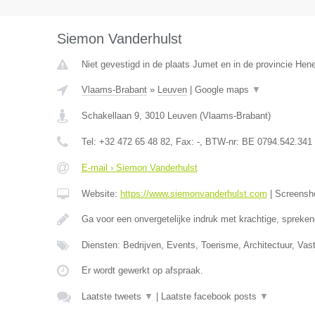
Siemon Vanderhulst
Niet gevestigd in de plaats Jumet en in de provincie He
Vlaams-Brabant
»
Leuven
|
Google maps
▼
Schakellaan 9
,
3010
Leuven
(
Vlaams-Brabant
)
Tel:
+32 472 65 48 82
, Fax:
-
, BTW-nr:
BE 0794.542.341
E-mail › Siemon Vanderhulst
Website:
https://www.siemonvanderhulst.com
|
Screensh
Ga voor een onvergetelijke indruk met krachtige, spreken
Diensten: Bedrijven, Events, Toerisme, Architectuur, Vastg
Er wordt gewerkt op afspraak.
Laatste tweets
▼
|
Laatste facebook posts
▼