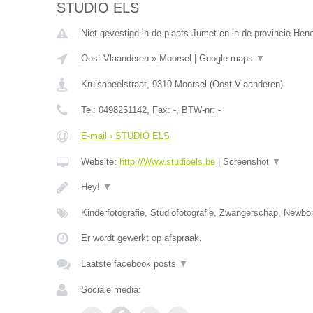
STUDIO ELS
Niet gevestigd in de plaats Jumet en in de provincie He
Oost-Vlaanderen
»
Moorsel
|
Google maps
▼
Kruisabeelstraat
,
9310
Moorsel
(
Oost-Vlaanderen
)
Tel:
0498251142
, Fax:
-
, BTW-nr:
-
E-mail › STUDIO ELS
Website:
http://Www.studioels.be
|
Screenshot
▼
Hey!
▼
Kinderfotografie, Studiofotografie, Zwangerschap, Newborn
Er wordt gewerkt op afspraak.
Laatste facebook posts
▼
Sociale media: