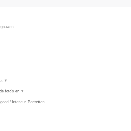
negouwen.
ot
▼
de foto's en
▼
oed / Interieur, Portretten