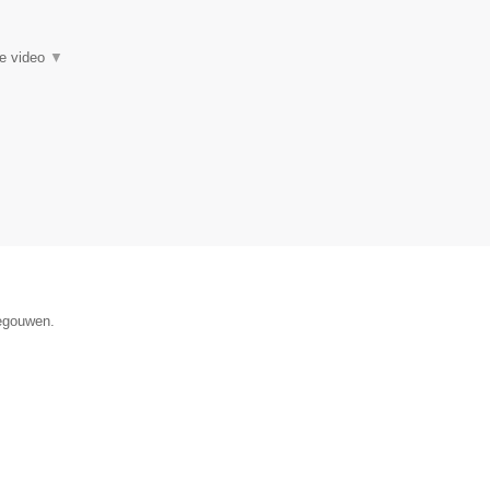
ie video
▼
negouwen.