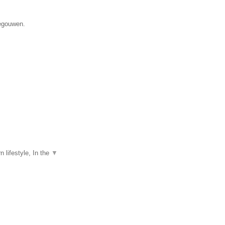
negouwen.
 lifestyle, In the
▼