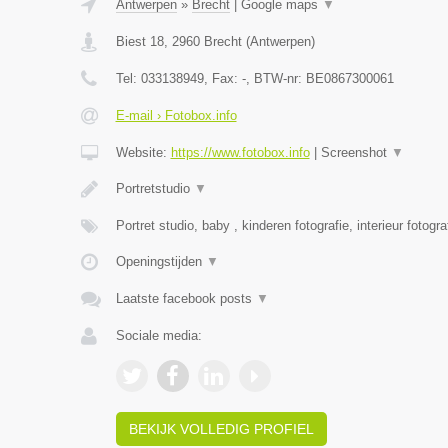
Antwerpen
»
Brecht
|
Google maps
▼
Biest 18
,
2960
Brecht
(
Antwerpen
)
Tel:
033138949
, Fax:
-
, BTW-nr:
BE0867300061
E-mail › Fotobox.info
Website:
https://www.fotobox.info
|
Screenshot
▼
Portretstudio
▼
Portret studio, baby , kinderen fotografie, interieur fotogra
Openingstijden
▼
Laatste facebook posts
▼
Sociale media:
BEKIJK VOLLEDIG PROFIEL