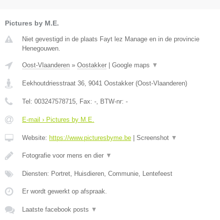
Pictures by M.E.
Niet gevestigd in de plaats Fayt lez Manage en in de provincie
Henegouwen.
Oost-Vlaanderen
»
Oostakker
|
Google maps
▼
Eekhoutdriesstraat 36
,
9041
Oostakker
(
Oost-Vlaanderen
)
Tel:
003247578715
, Fax:
-
, BTW-nr:
-
E-mail › Pictures by M.E.
Website:
https://www.picturesbyme.be
|
Screenshot
▼
Fotografie voor mens en dier
▼
Diensten: Portret, Huisdieren, Communie, Lentefeest
Er wordt gewerkt op afspraak.
Laatste facebook posts
▼