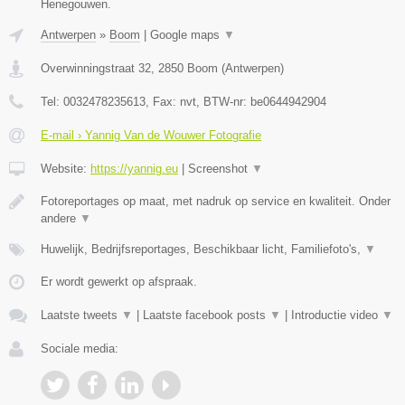
Henegouwen.
Antwerpen
»
Boom
|
Google maps
▼
Overwinningstraat 32
,
2850
Boom
(
Antwerpen
)
Tel:
0032478235613
, Fax:
nvt
, BTW-nr:
be0644942904
E-mail › Yannig Van de Wouwer Fotografie
Website:
https://yannig.eu
|
Screenshot
▼
Fotoreportages op maat, met nadruk op service en kwaliteit. Onder
andere
▼
Huwelijk, Bedrijfsreportages, Beschikbaar licht, Familiefoto's,
▼
Er wordt gewerkt op afspraak.
Laatste tweets
▼
|
Laatste facebook posts
▼
|
Introductie video
▼
Sociale media: