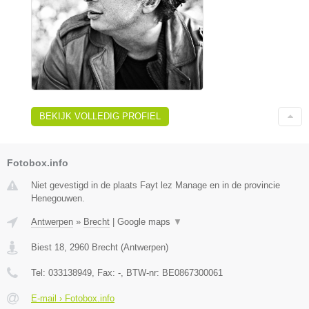
BEKIJK VOLLEDIG PROFIEL
Fotobox.info
Niet gevestigd in de plaats Fayt lez Manage en in de provincie
Henegouwen.
Antwerpen
»
Brecht
|
Google maps
▼
Biest 18
,
2960
Brecht
(
Antwerpen
)
Tel:
033138949
, Fax:
-
, BTW-nr:
BE0867300061
E-mail › Fotobox.info