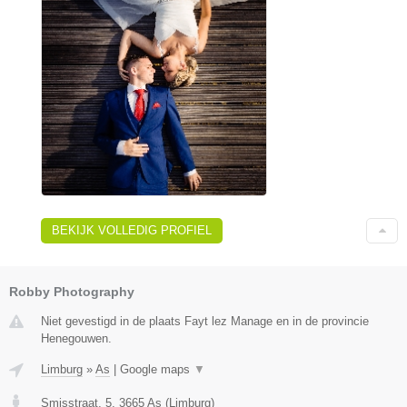
BEKIJK VOLLEDIG PROFIEL
Robby Photography
Niet gevestigd in de plaats Fayt lez Manage en in de provincie
Henegouwen.
Limburg
»
As
|
Google maps
▼
Smisstraat, 5
,
3665
As
(
Limburg
)