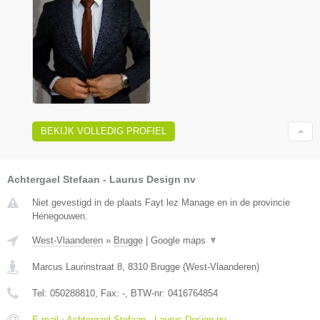
BEKIJK VOLLEDIG PROFIEL
Achtergael Stefaan - Laurus Design nv
Niet gevestigd in de plaats Fayt lez Manage en in de provincie
Henegouwen.
West-Vlaanderen
»
Brugge
|
Google maps
▼
Marcus Laurinstraat 8
,
8310
Brugge
(
West-Vlaanderen
)
Tel:
050288810
, Fax:
-
, BTW-nr:
0416764854
E-mail › Achtergael Stefaan - Laurus Design nv