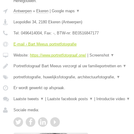
Henegouwen.
Antwerpen
»
Ekeren
|
Google maps
▼
Leopoldlei 34
,
2180
Ekeren
(
Antwerpen
)
Tel:
0496414004
, Fax:
-
, BTW-nr:
BE0516847177
E-mail › Bart Meeus portretfotografie
Website:
https://www.portretfotograaf.one/
|
Screenshot
▼
Portretfotograaf Bart Meeus verzorgt al uw familieportretten en
▼
portretfotografie, huwelijksfotografie, architectuurfotografie,
▼
Er wordt gewerkt op afspraak.
Laatste tweets
▼
|
Laatste facebook posts
▼
|
Introductie video
▼
Sociale media: