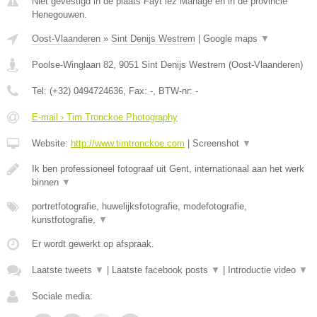
Niet gevestigd in de plaats Fayt lez Manage en in de provincie
Henegouwen.
Oost-Vlaanderen
»
Sint Denijs Westrem
|
Google maps
▼
Poolse-Winglaan 82
,
9051
Sint Denijs Westrem
(
Oost-Vlaanderen
)
Tel:
(+32) 0494724636
, Fax:
-
, BTW-nr:
-
E-mail › Tim Tronckoe Photography
Website:
http://www.timtronckoe.com
|
Screenshot
▼
Ik ben professioneel fotograaf uit Gent, internationaal aan het werk
binnen
▼
portretfotografie, huwelijksfotografie, modefotografie,
kunstfotografie,
▼
Er wordt gewerkt op afspraak.
Laatste tweets
▼
|
Laatste facebook posts
▼
|
Introductie video
▼
Sociale media: