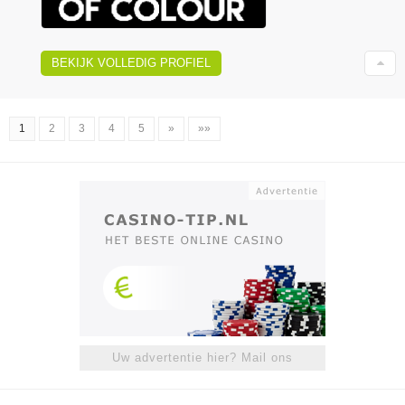
BEKIJK VOLLEDIG PROFIEL
1
2
3
4
5
»
»»
Uw advertentie hier? Mail ons