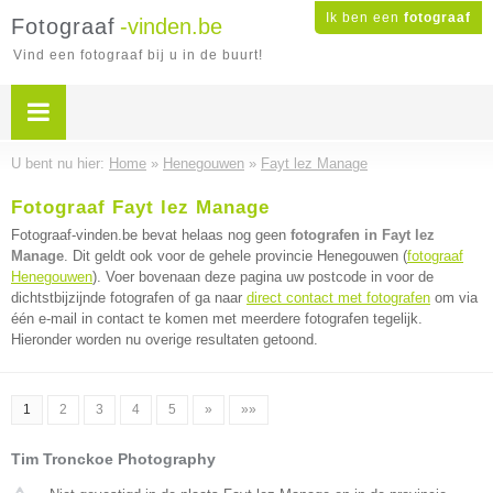
Ik ben een
fotograaf
Fotograaf
-vinden.be
Vind een fotograaf bij u in de buurt!
U bent nu hier:
Home
»
Henegouwen
»
Fayt lez Manage
Fotograaf Fayt lez Manage
Fotograaf-vinden.be bevat helaas nog geen
fotografen in Fayt lez
Manage
. Dit geldt ook voor de gehele provincie Henegouwen (
fotograaf
Henegouwen
). Voer bovenaan deze pagina uw postcode in voor de
dichtstbijzijnde fotografen of ga naar
direct contact met fotografen
om via
één e-mail in contact te komen met meerdere fotografen tegelijk.
Hieronder worden nu overige resultaten getoond.
1
2
3
4
5
»
»»
Tim Tronckoe Photography