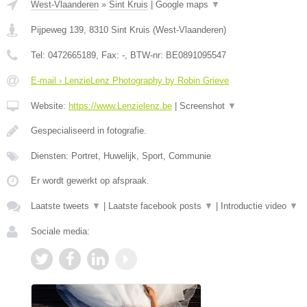
West-Vlaanderen
»
Sint Kruis
|
Google maps
▼
Pijpeweg 139
,
8310
Sint Kruis
(
West-Vlaanderen
)
Tel:
0472665189
, Fax:
-
, BTW-nr:
BE0891095547
E-mail › LenzieLenz Photography by Robin Grieve
Website:
https://www.Lenzielenz.be
|
Screenshot
▼
Gespecialiseerd in fotografie.
Diensten: Portret, Huwelijk, Sport, Communie
Er wordt gewerkt op afspraak.
Laatste tweets
▼
|
Laatste facebook posts
▼
|
Introductie video
▼
Sociale media: