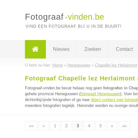
Fotograaf
-vinden.be
VIND EEN FOTOGRAAF BIJ U IN DE BUURT!
Nieuws
Zoeken
Contact
U bent nu hier:
Home
»
Henegouwen
»
Chapelle lez Herlaimont
Fotograaf Chapelle lez Herlaimont 
Fotograaf-vinden.be bevat helaas nog geen
fotografen in Chap
gehele provincie Henegouwen (
fotograaf Henegouwen
). Voer b
dichtstbijzijnde fotografen of ga naar
direct contact met fotogra
meerdere fotografen tegelijk. Hieronder worden nu overige resul
««
«
1
2
3
4
5
»
»»