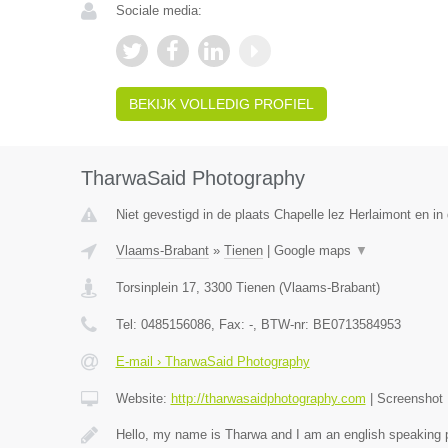
Sociale media:
BEKIJK VOLLEDIG PROFIEL
TharwaSaid Photography
Niet gevestigd in de plaats Chapelle lez Herlaimont en i
Vlaams-Brabant
»
Tienen
|
Google maps
▼
Torsinplein 17
,
3300
Tienen
(
Vlaams-Brabant
)
Tel:
0485156086
, Fax:
-
, BTW-nr:
BE0713584953
E-mail › TharwaSaid Photography
Website:
http://tharwasaidphotography.com
|
Screenshot
Hello, my name is Tharwa and I am an english speaking