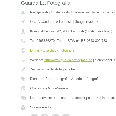
Guarda La Fotografia
Niet gevestigd in de plaats Chapelle lez Herlaimont en i
Oost-Vlaanderen
»
Lochristi
|
Google maps
▼
Koning Albertlaan 42
,
9080
Lochristi
(
Oost-Vlaanderen
)
Tel:
0495856270
, Fax:
-
, BTW-nr:
BE 0643 300 733
E-mail › Guarda La Fotografia
Website:
http://www.guardalafotografia.be
|
Screenshot
Zie www.guardalafotografia.be
Diensten: Portretfotografie, Artistieke fotografie
Openingstijden onbekend
Laatste tweets
▼
|
Laatste facebook posts
▼
|
Introduct
Sociale media: