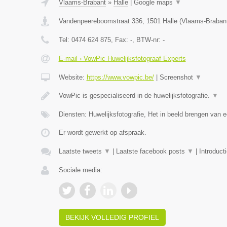
Vlaams-Brabant
»
Halle
|
Google maps
▼
Vandenpeereboomstraat 336
,
1501
Halle
(
Vlaams-Braban
Tel:
0474 624 875
, Fax:
-
, BTW-nr:
-
E-mail › VowPic Huwelijksfotograaf Experts
Website:
https://www.vowpic.be/
|
Screenshot
▼
VowPic is gespecialiseerd in de huwelijksfotografie.
▼
Diensten: Huwelijksfotografie, Het in beeld brengen van e
Er wordt gewerkt op afspraak.
Laatste tweets
▼
|
Laatste facebook posts
▼
|
Introduct
Sociale media:
BEKIJK VOLLEDIG PROFIEL