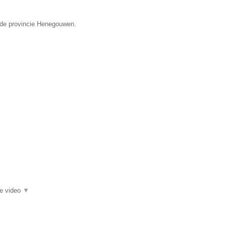
n de provincie Henegouwen.
▼
ie video
▼