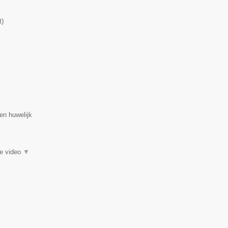
t
)
en huwelijk
ie video
▼