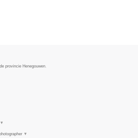
n de provincie Henegouwen.
▼
 photographer
▼