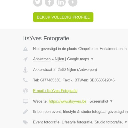
BEKIJK VOLLEDIG PROFIEL
ItsYves Fotografie
Niet gevestigd in de plaats Chapelle lez Herlaimont en i
Antwerpen
»
Nijlen
|
Google maps
▼
Akkerstraat 2
,
2560
Nijlen
(
Antwerpen
)
Tel:
0477485336
, Fax:
-
, BTW-nr:
BE0550519045
E-mail › ItsYves Fotografie
Website:
https://www.itsyves.be
|
Screenshot
▼
Ik ben een event, lifestyle & studio fotograaf gevestigd in
Event fotografie, Lifestyle fotografie, Studio fotografie,
▼