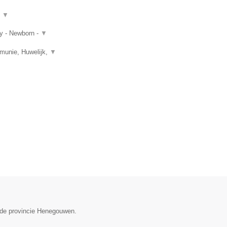
t
▼
ay - Newborn -
▼
mmunie, Huwelijk,
▼
n de provincie Henegouwen.