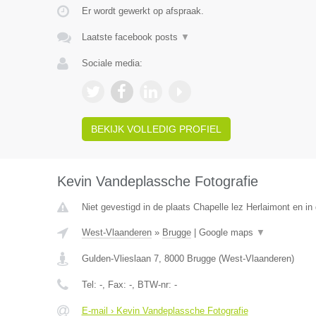
Er wordt gewerkt op afspraak.
Laatste facebook posts
▼
Sociale media:
BEKIJK VOLLEDIG PROFIEL
Kevin Vandeplassche Fotografie
Niet gevestigd in de plaats Chapelle lez Herlaimont en i
West-Vlaanderen
»
Brugge
|
Google maps
▼
Gulden-Vlieslaan 7
,
8000
Brugge
(
West-Vlaanderen
)
Tel:
-
, Fax:
-
, BTW-nr:
-
E-mail › Kevin Vandeplassche Fotografie