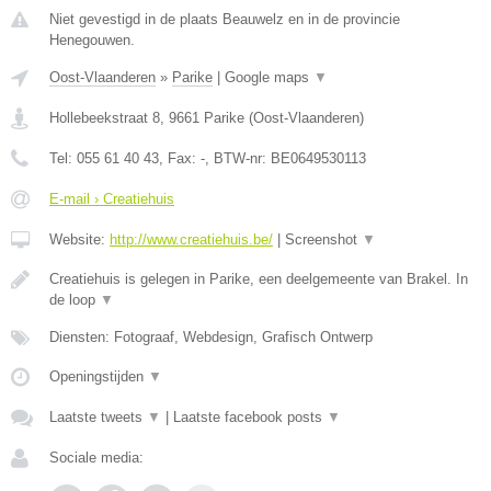
Niet gevestigd in de plaats Beauwelz en in de provincie
Henegouwen.
Oost-Vlaanderen
»
Parike
|
Google maps
▼
Hollebeekstraat 8
,
9661
Parike
(
Oost-Vlaanderen
)
Tel:
055 61 40 43
, Fax:
-
, BTW-nr:
BE0649530113
E-mail › Creatiehuis
Website:
http://www.creatiehuis.be/
|
Screenshot
▼
Creatiehuis is gelegen in Parike, een deelgemeente van Brakel. In
de loop
▼
Diensten: Fotograaf, Webdesign, Grafisch Ontwerp
Openingstijden
▼
Laatste tweets
▼
|
Laatste facebook posts
▼
Sociale media: