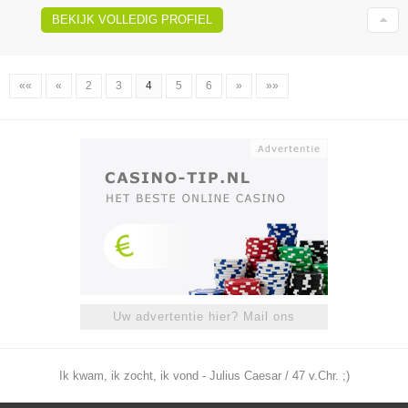
BEKIJK VOLLEDIG PROFIEL
««
«
2
3
4
5
6
»
»»
Uw advertentie hier? Mail ons
Ik kwam, ik zocht, ik vond - Julius Caesar / 47 v.Chr. ;)