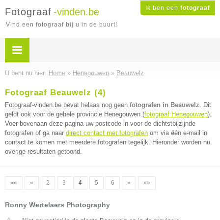
Ik ben een
fotograaf
Fotograaf
-vinden.be
Vind een fotograaf bij u in de buurt!
U bent nu hier:
Home
»
Henegouwen
»
Beauwelz
Fotograaf Beauwelz (4)
Fotograaf-vinden.be bevat helaas nog geen
fotografen in Beauwelz
. Dit
geldt ook voor de gehele provincie Henegouwen (
fotograaf Henegouwen
).
Voer bovenaan deze pagina uw postcode in voor de dichtstbijzijnde
fotografen of ga naar
direct contact met fotografen
om via één e-mail in
contact te komen met meerdere fotografen tegelijk. Hieronder worden nu
overige resultaten getoond.
««
«
2
3
4
5
6
»
»»
Ronny Wertelaers Photography