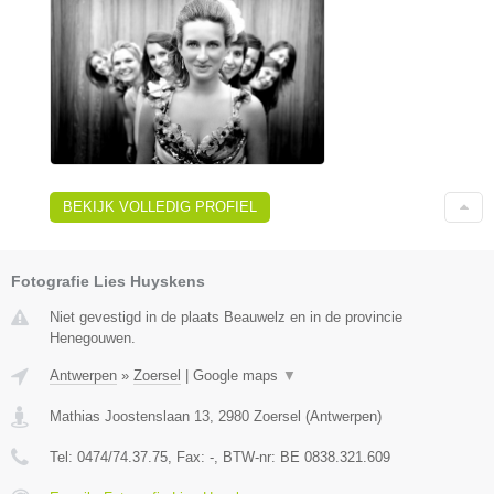
BEKIJK VOLLEDIG PROFIEL
Fotografie Lies Huyskens
Niet gevestigd in de plaats Beauwelz en in de provincie
Henegouwen.
Antwerpen
»
Zoersel
|
Google maps
▼
Mathias Joostenslaan 13
,
2980
Zoersel
(
Antwerpen
)
Tel:
0474/74.37.75
, Fax:
-
, BTW-nr:
BE 0838.321.609