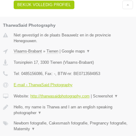
BEKIJK VOLLEDIG PROFIEL
TharwaSaid Photography
Niet gevestigd in de plaats Beauwelz en in de provincie
Henegouwen.
Vlaams-Brabant
»
Tienen
|
Google maps
▼
Torsinplein 17
,
3300
Tienen
(
Vlaams-Brabant
)
Tel:
0485156086
, Fax:
-
, BTW-nr:
BE0713584953
E-mail › TharwaSaid Photography
Website:
http://tharwasaidphotography.com
|
Screenshot
▼
Hello, my name is Tharwa and I am an english speaking
photographer
▼
Newborn fotografie, Cakesmash fotografie, Pregnancy fotografie,
Maternity
▼