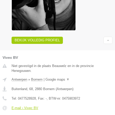
BEKIJK VOLLEDIG PROFIEL
Vivec BV
Niet gevestigd in de plaats Beauwelz en in de provincie
Henegouwen.
Antwerpen
»
Bornem
|
Google maps
▼
Buitenland, 68
,
2880
Bornem
(
Antwerpen
)
Tel:
0477528928
, Fax:
-
, BTW-nr:
0475903972
E-mail › Vivec BV