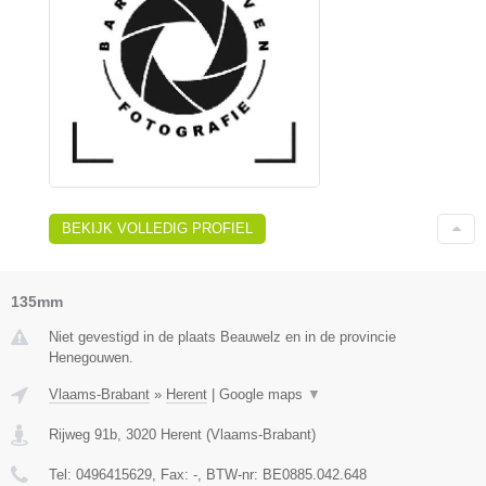
BEKIJK VOLLEDIG PROFIEL
135mm
Niet gevestigd in de plaats Beauwelz en in de provincie
Henegouwen.
Vlaams-Brabant
»
Herent
|
Google maps
▼
Rijweg 91b
,
3020
Herent
(
Vlaams-Brabant
)
Tel:
0496415629
, Fax:
-
, BTW-nr:
BE0885.042.648