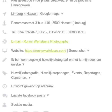
Niet gevestigd in de plaats Beauwelz en in de provincie
Henegouwen.
Limburg
»
Hasselt
|
Google maps
▼
Panoramastraat 3 bus 1.01
,
3500
Hasselt
(
Limburg
)
Tel:
32473268467
, Fax:
-
, BTW-nr:
BE 0738808715
E-mail › Ronny Wertelaers Photography
Website:
https://ronnywertelaers.com/
|
Screenshot
▼
Ik ben een toegewijd huwelijksfotograaf en het is mijn doel om
unieke
▼
Huwelijksfotografie, Huwelijksreportages, Events, Reportages,
Concerten,
▼
Er wordt gewerkt op afspraak.
Laatste facebook posts
▼
Sociale media: