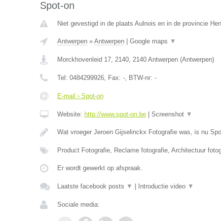
Spot-on
Niet gevestigd in de plaats Aulnois en in de provincie H
Antwerpen
»
Antwerpen
|
Google maps
▼
Morckhovenleid 17, 2140
,
2140
Antwerpen
(
Antwerpen
)
Tel:
0484299926
, Fax:
-
, BTW-nr:
-
E-mail › Spot-on
Website:
http://www.spot-on.be
|
Screenshot
▼
Wat vroeger Jeroen Gijselinckx Fotografie was, is nu Sp
Product Fotografie, Reclame fotografie, Architectuur foto
Er wordt gewerkt op afspraak.
Laatste facebook posts
▼
|
Introductie video
▼
Sociale media: