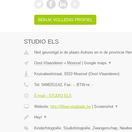
BEKIJK VOLLEDIG PROFIEL
STUDIO ELS
Niet gevestigd in de plaats Aulnois en in de provincie H
Oost-Vlaanderen
»
Moorsel
|
Google maps
▼
Kruisabeelstraat
,
9310
Moorsel
(
Oost-Vlaanderen
)
Tel:
0498251142
, Fax:
-
, BTW-nr:
-
E-mail › STUDIO ELS
Website:
http://Www.studioels.be
|
Screenshot
▼
Hey!
▼
Kinderfotografie, Studiofotografie, Zwangerschap, Newborn