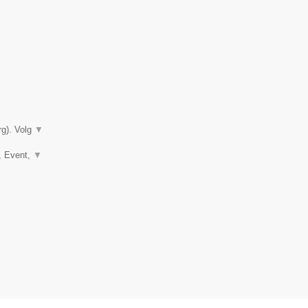
rg). Volg
▼
e, Event,
▼