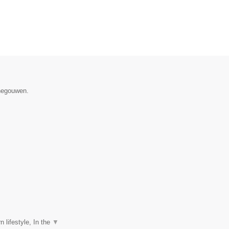
enegouwen.
 lifestyle, In the
▼