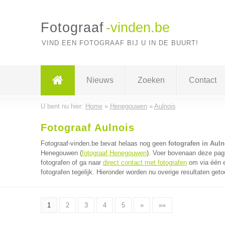
Fotograaf
-vinden.be
VIND EEN FOTOGRAAF BIJ U IN DE BUURT!
Nieuws
Zoeken
Contact
U bent nu hier:
Home
»
Henegouwen
»
Aulnois
Fotograaf Aulnois
Fotograaf-vinden.be bevat helaas nog geen
fotografen in Auln
Henegouwen (
fotograaf Henegouwen
). Voer bovenaan deze pagi
fotografen of ga naar
direct contact met fotografen
om via één e
fotografen tegelijk. Hieronder worden nu overige resultaten geto
1
2
3
4
5
»
»»