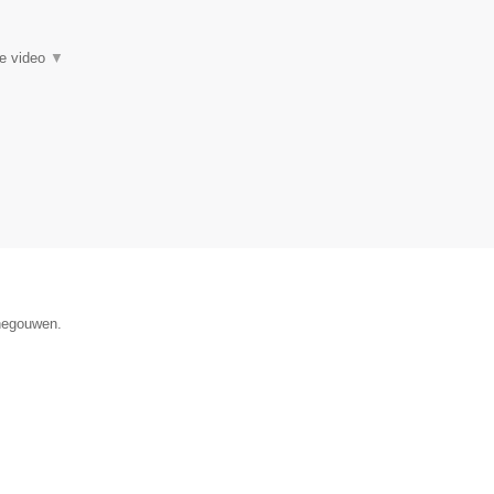
ie video
▼
enegouwen.