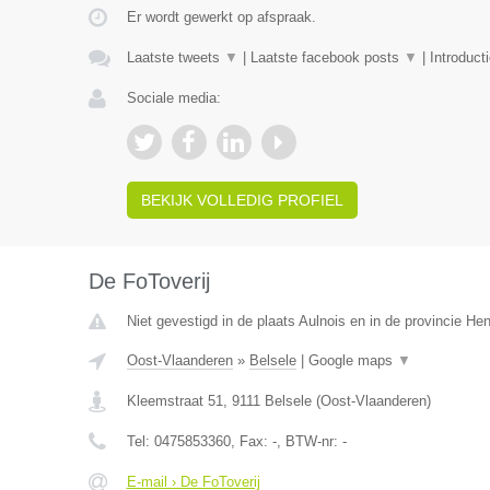
Er wordt gewerkt op afspraak.
Laatste tweets
▼
|
Laatste facebook posts
▼
|
Introduct
Sociale media:
BEKIJK VOLLEDIG PROFIEL
De FoToverij
Niet gevestigd in de plaats Aulnois en in de provincie H
Oost-Vlaanderen
»
Belsele
|
Google maps
▼
Kleemstraat 51
,
9111
Belsele
(
Oost-Vlaanderen
)
Tel:
0475853360
, Fax:
-
, BTW-nr:
-
E-mail › De FoToverij