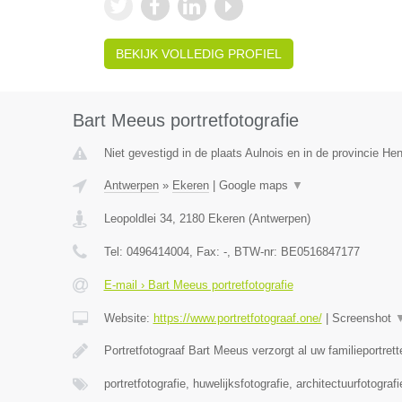
BEKIJK VOLLEDIG PROFIEL
Bart Meeus portretfotografie
Niet gevestigd in de plaats Aulnois en in de provincie H
Antwerpen
»
Ekeren
|
Google maps
▼
Leopoldlei 34
,
2180
Ekeren
(
Antwerpen
)
Tel:
0496414004
, Fax:
-
, BTW-nr:
BE0516847177
E-mail › Bart Meeus portretfotografie
Website:
https://www.portretfotograaf.one/
|
Screenshot
Portretfotograaf Bart Meeus verzorgt al uw familieportret
portretfotografie, huwelijksfotografie, architectuurfotograf