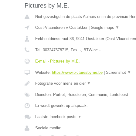
Pictures by M.E.
Niet gevestigd in de plaats Aulnois en in de provincie H
Oost-Vlaanderen
»
Oostakker
|
Google maps
▼
Eekhoutdriesstraat 36
,
9041
Oostakker
(
Oost-Vlaanderen
Tel:
003247578715
, Fax:
-
, BTW-nr:
-
E-mail › Pictures by M.E.
Website:
https://www.picturesbyme.be
|
Screenshot
▼
Fotografie voor mens en dier
▼
Diensten: Portret, Huisdieren, Communie, Lentefeest
Er wordt gewerkt op afspraak.
Laatste facebook posts
▼
Sociale media: