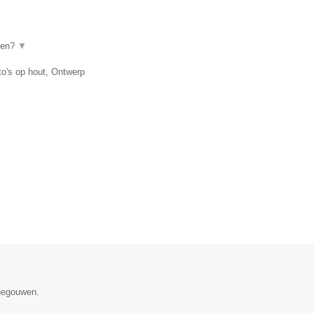
even?
▼
to's op hout, Ontwerp
enegouwen.