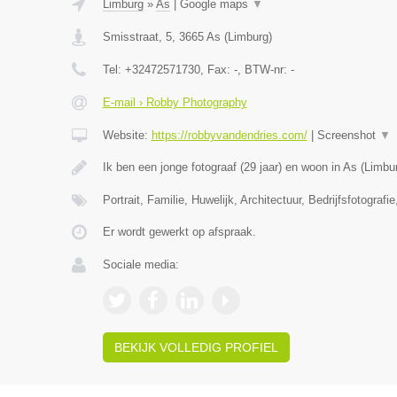
Limburg
»
As
|
Google maps
▼
Smisstraat, 5
,
3665
As
(
Limburg
)
Tel:
+32472571730
, Fax:
-
, BTW-nr:
-
E-mail › Robby Photography
Website:
https://robbyvandendries.com/
|
Screenshot
▼
Ik ben een jonge fotograaf (29 jaar) en woon in As (Limbu
Portrait, Familie, Huwelijk, Architectuur, Bedrijfsfotografi
Er wordt gewerkt op afspraak.
Sociale media:
BEKIJK VOLLEDIG PROFIEL