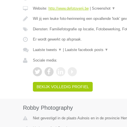
Website:
http://www.defotoverij.be
|
Screenshot
▼
Wil jij een leuke foto-herinnering een opvallende 'look' g
Diensten: Familiefotografie op locatie, Fotobewerking, Fo
Er wordt gewerkt op afspraak.
Laatste tweets
▼
|
Laatste facebook posts
▼
Sociale media:
BEKIJK VOLLEDIG PROFIEL
Robby Photography
Niet gevestigd in de plaats Aulnois en in de provincie H