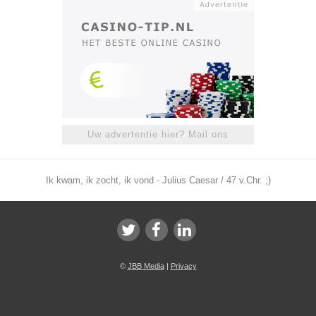
Uw advertentie hier? Mail ons
Ik kwam, ik zocht, ik vond - Julius Caesar / 47 v.Chr. ;)
©
JBB Media
|
Privacy