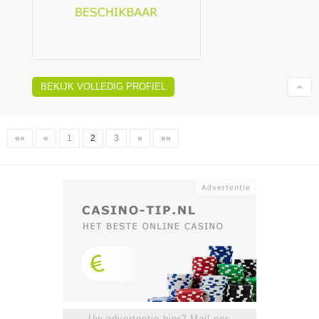
BEKIJK VOLLEDIG PROFIEL
««
«
1
2
3
»
»»
Uw advertentie hier? Mail ons