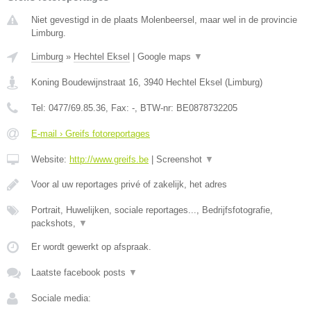
Niet gevestigd in de plaats Molenbeersel, maar wel in de provincie
Limburg.
Limburg
»
Hechtel Eksel
|
Google maps
▼
Koning Boudewijnstraat 16
,
3940
Hechtel Eksel
(
Limburg
)
Tel:
0477/69.85.36
, Fax:
-
, BTW-nr:
BE0878732205
E-mail › Greifs fotoreportages
Website:
http://www.greifs.be
|
Screenshot
▼
Voor al uw reportages privé of zakelijk, het adres
Portrait, Huwelijken, sociale reportages..., Bedrijfsfotografie,
packshots,
▼
Er wordt gewerkt op afspraak.
Laatste facebook posts
▼
Sociale media: