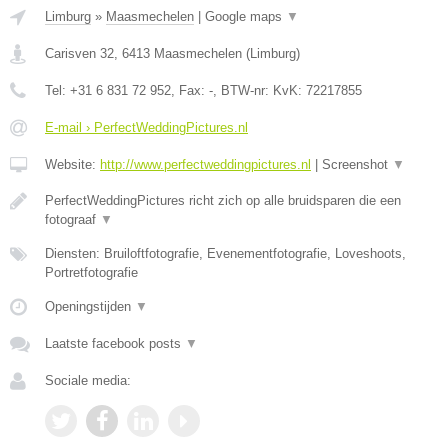
Limburg
»
Maasmechelen
|
Google maps
▼
Carisven 32
,
6413
Maasmechelen
(
Limburg
)
Tel:
+31 6 831 72 952
, Fax:
-
, BTW-nr:
KvK: 72217855
E-mail › PerfectWeddingPictures.nl
Website:
http://www.perfectweddingpictures.nl
|
Screenshot
▼
PerfectWeddingPictures richt zich op alle bruidsparen die een
fotograaf
▼
Diensten: Bruiloftfotografie, Evenementfotografie, Loveshoots,
Portretfotografie
Openingstijden
▼
Laatste facebook posts
▼
Sociale media: