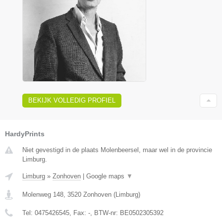
BEKIJK VOLLEDIG PROFIEL
HardyPrints
Niet gevestigd in de plaats Molenbeersel, maar wel in de provincie
Limburg.
Limburg
»
Zonhoven
|
Google maps
▼
Molenweg 148
,
3520
Zonhoven
(
Limburg
)
Tel:
0475426545
, Fax:
-
, BTW-nr:
BE0502305392