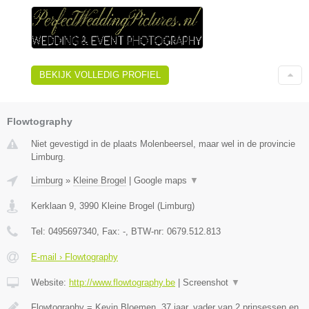
BEKIJK VOLLEDIG PROFIEL
Flowtography
Niet gevestigd in de plaats Molenbeersel, maar wel in de provincie
Limburg.
Limburg
»
Kleine Brogel
|
Google maps
▼
Kerklaan 9
,
3990
Kleine Brogel
(
Limburg
)
Tel:
0495697340
, Fax:
-
, BTW-nr:
0679.512.813
E-mail › Flowtography
Website:
http://www.flowtography.be
|
Screenshot
▼
Flowtography = Kevin Bloemen, 37 jaar, vader van 2 prinsessen en