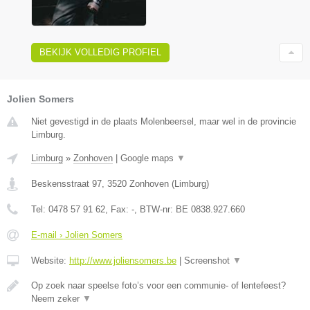
BEKIJK VOLLEDIG PROFIEL
Jolien Somers
Niet gevestigd in de plaats Molenbeersel, maar wel in de provincie
Limburg.
Limburg
»
Zonhoven
|
Google maps
▼
Beskensstraat 97
,
3520
Zonhoven
(
Limburg
)
Tel:
0478 57 91 62
, Fax:
-
, BTW-nr:
BE 0838.927.660
E-mail › Jolien Somers
Website:
http://www.joliensomers.be
|
Screenshot
▼
Op zoek naar speelse foto’s voor een communie- of lentefeest?
Neem zeker
▼