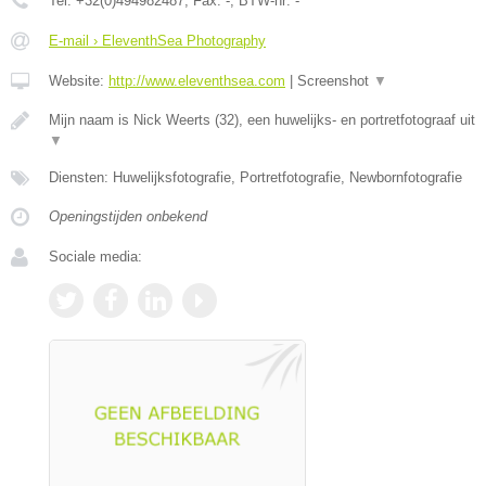
Tel:
+32(0)494982487
, Fax:
-
, BTW-nr:
-
E-mail › EleventhSea Photography
Website:
http://www.eleventhsea.com
|
Screenshot
▼
Mijn naam is Nick Weerts (32), een huwelijks- en portretfotograaf uit
▼
Diensten: Huwelijksfotografie, Portretfotografie, Newbornfotografie
Openingstijden onbekend
Sociale media: