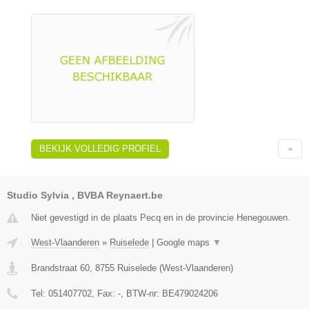
BEKIJK VOLLEDIG PROFIEL
Studio Sylvia , BVBA Reynaert.be
Niet gevestigd in de plaats Pecq en in de provincie Henegouwen.
West-Vlaanderen
»
Ruiselede
|
Google maps
▼
Brandstraat 60
,
8755
Ruiselede
(
West-Vlaanderen
)
Tel:
051407702
, Fax:
-
, BTW-nr:
BE479024206