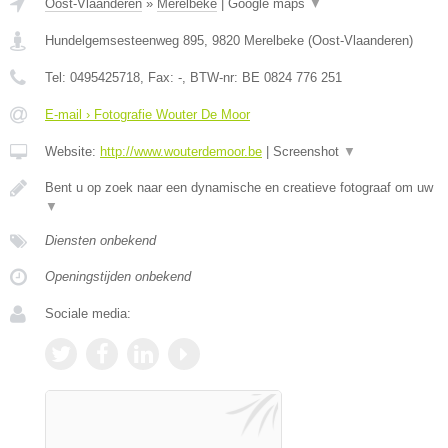
Oost-Vlaanderen
»
Merelbeke
|
Google maps
▼
Hundelgemsesteenweg 895
,
9820
Merelbeke
(
Oost-Vlaanderen
)
Tel:
0495425718
, Fax:
-
, BTW-nr:
BE 0824 776 251
E-mail › Fotografie Wouter De Moor
Website:
http://www.wouterdemoor.be
|
Screenshot
▼
Bent u op zoek naar een dynamische en creatieve fotograaf om uw
▼
Diensten onbekend
Openingstijden onbekend
Sociale media: