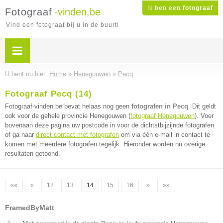
Ik ben een
fotograaf
Fotograaf
-vinden.be
Vind een fotograaf bij u in de buurt!
U bent nu hier:
Home
»
Henegouwen
»
Pecq
Fotograaf Pecq (14)
Fotograaf-vinden.be bevat helaas nog geen
fotografen in Pecq
. Dit geldt
ook voor de gehele provincie Henegouwen (
fotograaf Henegouwen
). Voer
bovenaan deze pagina uw postcode in voor de dichtstbijzijnde fotografen
of ga naar
direct contact met fotografen
om via één e-mail in contact te
komen met meerdere fotografen tegelijk. Hieronder worden nu overige
resultaten getoond.
««
«
12
13
14
15
16
»
»»
FramedByMatt