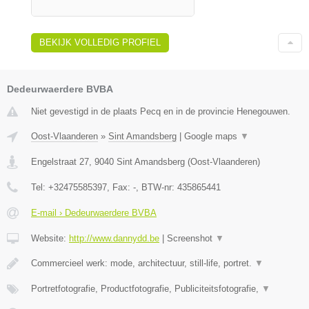
BEKIJK VOLLEDIG PROFIEL
Dedeurwaerdere BVBA
Niet gevestigd in de plaats Pecq en in de provincie Henegouwen.
Oost-Vlaanderen
»
Sint Amandsberg
|
Google maps
▼
Engelstraat 27
,
9040
Sint Amandsberg
(
Oost-Vlaanderen
)
Tel:
+32475585397
, Fax:
-
, BTW-nr:
435865441
E-mail › Dedeurwaerdere BVBA
Website:
http://www.dannydd.be
|
Screenshot
▼
Commercieel werk: mode, architectuur, still-life, portret.
▼
Portretfotografie, Productfotografie, Publiciteitsfotografie,
▼