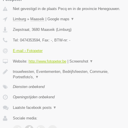
Niet gevestigd in de plaats Pecq en in de provincie Henegouwen.
Limburg
»
Maaseik
|
Google maps
▼
Ziepstraat
,
3680
Maaseik
(
Limburg
)
Tel:
0474353594
, Fax:
-
, BTW-nr:
-
E-mail › Fotopeter
Website:
http://www.fotopeter.be
|
Screenshot
▼
trouwfeesten, Eventementen, Bedrijfsfeesten, Communie,
Portretfoto's,
▼
Diensten onbekend
Openingstijden onbekend
Laatste facebook posts
▼
Sociale media: