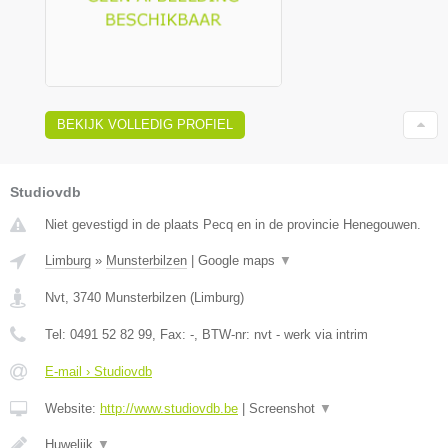
BEKIJK VOLLEDIG PROFIEL
Studiovdb
Niet gevestigd in de plaats Pecq en in de provincie Henegouwen.
Limburg
»
Munsterbilzen
|
Google maps
▼
Nvt
,
3740
Munsterbilzen
(
Limburg
)
Tel:
0491 52 82 99
, Fax:
-
, BTW-nr:
nvt - werk via intrim
E-mail › Studiovdb
Website:
http://www.studiovdb.be
|
Screenshot
▼
Huwelijk
▼