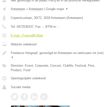
Niet gevestigd in de plaats Pecq en in de provincie Henegouwen.
Antwerpen
»
Antwerpen
|
Google maps
▼
Copernicuslaan, 30/72
,
2018
Antwerpen
(
Antwerpen
)
Tel:
0472536337
, Fax:
-
, BTW-nr:
-
E-mail › FramedByMatt
Website onbekend
Freelance fotograaf, gevestigd en Antwerpen en werkzaam tot (ver)
▼
Diensten: Event, Corporate, Concert, Clublife, Festival, Pers,
Product, Food
Openingstijden onbekend
Sociale media: