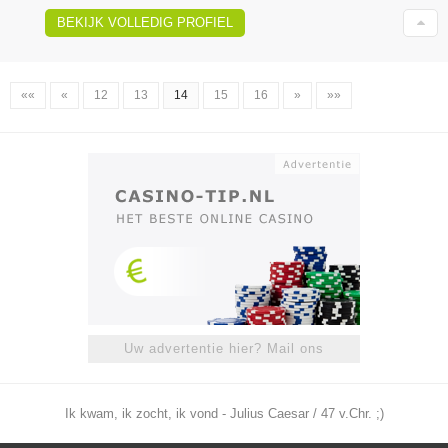
BEKIJK VOLLEDIG PROFIEL
««
«
12
13
14
15
16
»
»»
Uw advertentie hier? Mail ons
Ik kwam, ik zocht, ik vond - Julius Caesar / 47 v.Chr. ;)