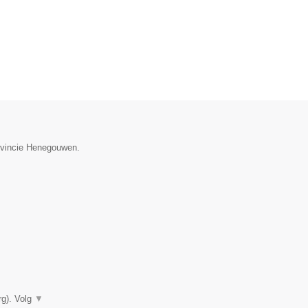
rovincie Henegouwen.
rg). Volg
▼