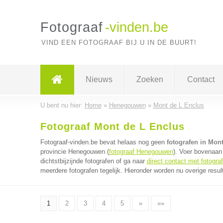
Fotograaf
-vinden.be
VIND EEN FOTOGRAAF BIJ U IN DE BUURT!
Nieuws
Zoeken
Contact
U bent nu hier:
Home
»
Henegouwen
»
Mont de L Enclus
Fotograaf Mont de L Enclus
Fotograaf-vinden.be bevat helaas nog geen
fotografen in Mon
provincie Henegouwen (
fotograaf Henegouwen
). Voer bovenaan
dichtstbijzijnde fotografen of ga naar
direct contact met fotogra
meerdere fotografen tegelijk. Hieronder worden nu overige resul
1
2
3
4
5
»
»»