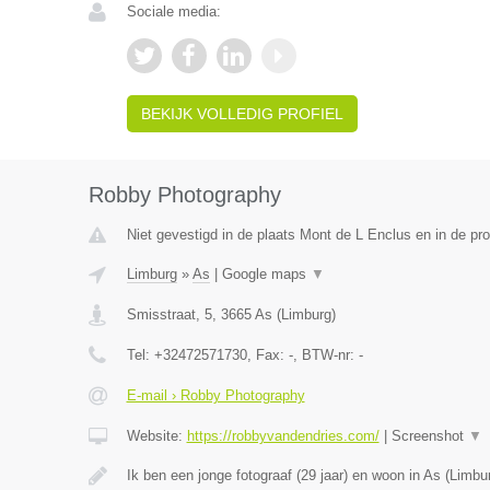
Sociale media:
BEKIJK VOLLEDIG PROFIEL
Robby Photography
Niet gevestigd in de plaats Mont de L Enclus en in de p
Limburg
»
As
|
Google maps
▼
Smisstraat, 5
,
3665
As
(
Limburg
)
Tel:
+32472571730
, Fax:
-
, BTW-nr:
-
E-mail › Robby Photography
Website:
https://robbyvandendries.com/
|
Screenshot
▼
Ik ben een jonge fotograaf (29 jaar) en woon in As (Limbu