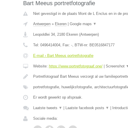
Bart Meeus portretfotografie
Niet gevestigd in de plaats Mont de L Enclus en in de p
Antwerpen
»
Ekeren
|
Google maps
▼
Leopoldlei 34
,
2180
Ekeren
(
Antwerpen
)
Tel:
0496414004
, Fax:
-
, BTW-nr:
BE0516847177
E-mail › Bart Meeus portretfotografie
Website:
https://www.portretfotograaf.one/
|
Screenshot
Portretfotograaf Bart Meeus verzorgt al uw familieportret
portretfotografie, huwelijksfotografie, architectuurfotograf
Er wordt gewerkt op afspraak.
Laatste tweets
▼
|
Laatste facebook posts
▼
|
Introduct
Sociale media: