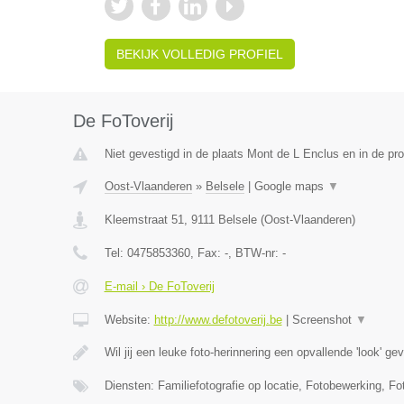
BEKIJK VOLLEDIG PROFIEL
De FoToverij
Niet gevestigd in de plaats Mont de L Enclus en in de p
Oost-Vlaanderen
»
Belsele
|
Google maps
▼
Kleemstraat 51
,
9111
Belsele
(
Oost-Vlaanderen
)
Tel:
0475853360
, Fax:
-
, BTW-nr:
-
E-mail › De FoToverij
Website:
http://www.defotoverij.be
|
Screenshot
▼
Wil jij een leuke foto-herinnering een opvallende 'look' g
Diensten: Familiefotografie op locatie, Fotobewerking, Fo