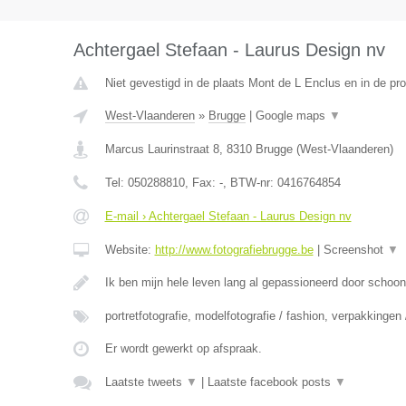
Achtergael Stefaan - Laurus Design nv
Niet gevestigd in de plaats Mont de L Enclus en in de p
West-Vlaanderen
»
Brugge
|
Google maps
▼
Marcus Laurinstraat 8
,
8310
Brugge
(
West-Vlaanderen
)
Tel:
050288810
, Fax:
-
, BTW-nr:
0416764854
E-mail › Achtergael Stefaan - Laurus Design nv
Website:
http://www.fotografiebrugge.be
|
Screenshot
▼
Ik ben mijn hele leven lang al gepassioneerd door schoo
portretfotografie, modelfotografie / fashion, verpakkingen
Er wordt gewerkt op afspraak.
Laatste tweets
▼
|
Laatste facebook posts
▼