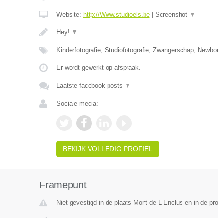
Website:
http://Www.studioels.be
|
Screenshot
▼
Hey!
▼
Kinderfotografie, Studiofotografie, Zwangerschap, Newborn
Er wordt gewerkt op afspraak.
Laatste facebook posts
▼
Sociale media:
BEKIJK VOLLEDIG PROFIEL
Framepunt
Niet gevestigd in de plaats Mont de L Enclus en in de p