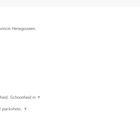
rovincie Henegouwen.
nheid. Schoonheid in
▼
 / packshots,
▼