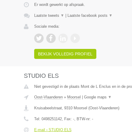
Er wordt gewerkt op afspraak.
Laatste tweets
▼
|
Laatste facebook posts
▼
Sociale media:
BEKIJK VOLLEDIG PROFIEL
STUDIO ELS
Niet gevestigd in de plaats Mont de L Enclus en in de p
Oost-Vlaanderen
»
Moorsel
|
Google maps
▼
Kruisabeelstraat
,
9310
Moorsel
(
Oost-Vlaanderen
)
Tel:
0498251142
, Fax:
-
, BTW-nr:
-
E-mail › STUDIO ELS