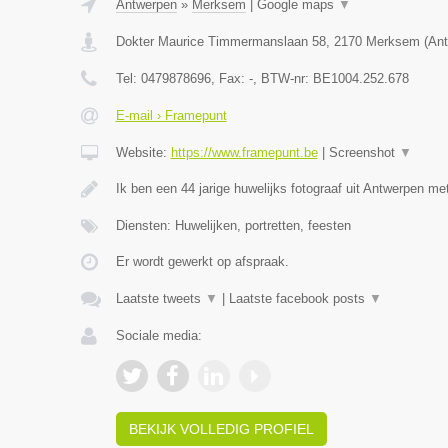
Antwerpen
»
Merksem
|
Google maps
▼
Dokter Maurice Timmermanslaan 58
,
2170
Merksem
(
Ant
Tel:
0479878696
, Fax:
-
, BTW-nr:
BE1004.252.678
E-mail › Framepunt
Website:
https://www.framepunt.be
|
Screenshot
▼
Ik ben een 44 jarige huwelijks fotograaf uit Antwerpen me
Diensten: Huwelijken, portretten, feesten
Er wordt gewerkt op afspraak.
Laatste tweets
▼
|
Laatste facebook posts
▼
Sociale media:
BEKIJK VOLLEDIG PROFIEL