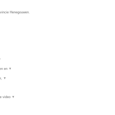
rovincie Henegouwen.
▼
ten en
▼
ie,
▼
ie video
▼