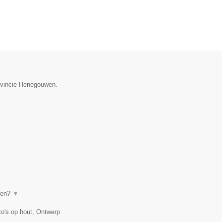
rovincie Henegouwen.
even?
▼
to's op hout, Ontwerp