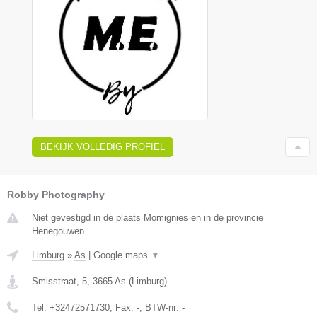
BEKIJK VOLLEDIG PROFIEL
Robby Photography
Niet gevestigd in de plaats Momignies en in de provincie
Henegouwen.
Limburg
»
As
|
Google maps
▼
Smisstraat, 5
,
3665
As
(
Limburg
)
Tel:
+32472571730
, Fax:
-
, BTW-nr:
-