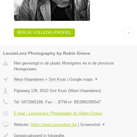
BEKIJK VOLLEDIG PROFIEL
LenzieLenz Photography by Robin Grieve
Niet gevestigd in de plaats Momignies en in de provincie
Henegouwen.
West-Vlaanderen
»
Sint Kruis
|
Google maps
▼
Pijpeweg 139
,
8310
Sint Kruis
(
West-Vlaanderen
)
Tel:
0472665189
, Fax:
-
, BTW-nr:
BE0891095547
E-mail › LenzieLenz Photography by Robin Grieve
Website:
https://www.Lenzielenz.be
|
Screenshot
▼
Gespecialiseerd in fotografie.