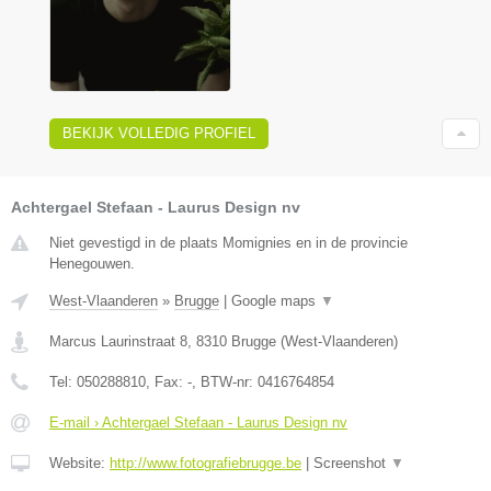
BEKIJK VOLLEDIG PROFIEL
Achtergael Stefaan - Laurus Design nv
Niet gevestigd in de plaats Momignies en in de provincie
Henegouwen.
West-Vlaanderen
»
Brugge
|
Google maps
▼
Marcus Laurinstraat 8
,
8310
Brugge
(
West-Vlaanderen
)
Tel:
050288810
, Fax:
-
, BTW-nr:
0416764854
E-mail › Achtergael Stefaan - Laurus Design nv
Website:
http://www.fotografiebrugge.be
|
Screenshot
▼