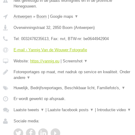
Niet gevestigd in de plaats Momignies en in de provincie
Henegouwen.
Antwerpen
»
Boom
|
Google maps
▼
Overwinningstraat 32
,
2850
Boom
(
Antwerpen
)
Tel:
0032478235613
, Fax:
nvt
, BTW-nr:
be0644942904
E-mail › Yannig Van de Wouwer Fotografie
Website:
https://yannig.eu
|
Screenshot
▼
Fotoreportages op maat, met nadruk op service en kwaliteit. Onder
andere
▼
Huwelijk, Bedrijfsreportages, Beschikbaar licht, Familiefoto's,
▼
Er wordt gewerkt op afspraak.
Laatste tweets
▼
|
Laatste facebook posts
▼
|
Introductie video
▼
Sociale media: