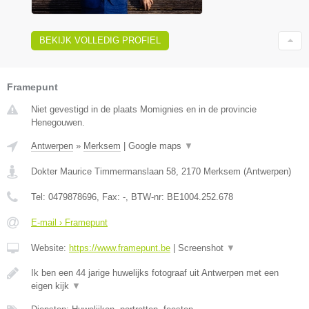
BEKIJK VOLLEDIG PROFIEL
Framepunt
Niet gevestigd in de plaats Momignies en in de provincie
Henegouwen.
Antwerpen
»
Merksem
|
Google maps
▼
Dokter Maurice Timmermanslaan 58
,
2170
Merksem
(
Antwerpen
)
Tel:
0479878696
, Fax:
-
, BTW-nr:
BE1004.252.678
E-mail › Framepunt
Website:
https://www.framepunt.be
|
Screenshot
▼
Ik ben een 44 jarige huwelijks fotograaf uit Antwerpen met een
eigen kijk
▼