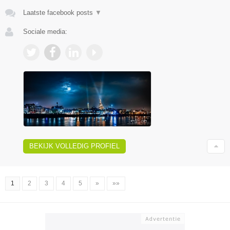
Laatste facebook posts
▼
Sociale media:
BEKIJK VOLLEDIG PROFIEL
1
2
3
4
5
»
»»