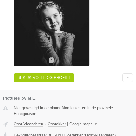
BEKIJK VOLLEDIG PROFIEL
Pictures by M.E.
Niet gevestigd in de plaats Momignies en in de provincie
Henegouwen.
Oost-Vlaanderen
»
Oostakker
|
Google maps
▼
Eekhoutdriesstraat 36
,
9041
Oostakker
(
Oost-Vlaanderen
)