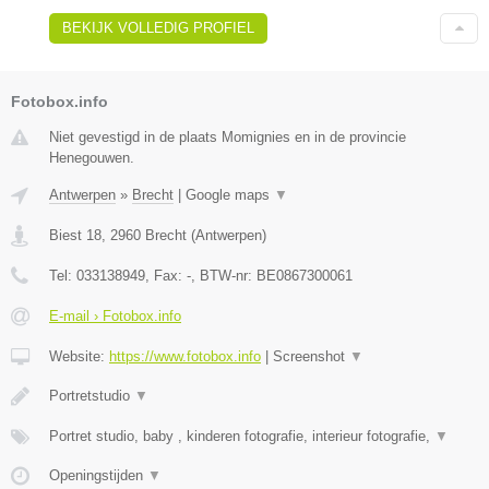
BEKIJK VOLLEDIG PROFIEL
Fotobox.info
Niet gevestigd in de plaats Momignies en in de provincie
Henegouwen.
Antwerpen
»
Brecht
|
Google maps
▼
Biest 18
,
2960
Brecht
(
Antwerpen
)
Tel:
033138949
, Fax:
-
, BTW-nr:
BE0867300061
E-mail › Fotobox.info
Website:
https://www.fotobox.info
|
Screenshot
▼
Portretstudio
▼
Portret studio, baby , kinderen fotografie, interieur fotografie,
▼
Openingstijden
▼