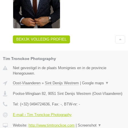
BEKIJK VOLLEDIG PROFIEL
Tim Tronckoe Photography
Niet gevestigd in de plaats Momignies en in de provincie
Henegouwen.
Oost-Vlaanderen
»
Sint Denijs Westrem
|
Google maps
▼
Poolse-Winglaan 82
,
9051
Sint Denijs Westrem
(
Oost-Vlaanderen
)
Tel:
(+32) 0494724636
, Fax:
-
, BTW-nr:
-
E-mail › Tim Tronckoe Photography
Website:
http://www.timtronckoe.com
|
Screenshot
▼