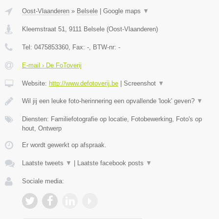
Oost-Vlaanderen
»
Belsele
|
Google maps
▼
Kleemstraat 51
,
9111
Belsele
(
Oost-Vlaanderen
)
Tel:
0475853360
, Fax:
-
, BTW-nr:
-
E-mail › De FoToverij
Website:
http://www.defotoverij.be
|
Screenshot
▼
Wil jij een leuke foto-herinnering een opvallende 'look' geven?
▼
Diensten: Familiefotografie op locatie, Fotobewerking, Foto's op
hout, Ontwerp
Er wordt gewerkt op afspraak.
Laatste tweets
▼
|
Laatste facebook posts
▼
Sociale media: