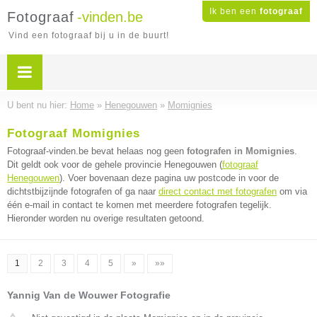
Ik ben een
fotograaf
Fotograaf
-vinden.be
Vind een fotograaf bij u in de buurt!
U bent nu hier:
Home
»
Henegouwen
»
Momignies
Fotograaf Momignies
Fotograaf-vinden.be bevat helaas nog geen
fotografen in Momignies
.
Dit geldt ook voor de gehele provincie Henegouwen (
fotograaf
Henegouwen
). Voer bovenaan deze pagina uw postcode in voor de
dichtstbijzijnde fotografen of ga naar
direct contact met fotografen
om via
één e-mail in contact te komen met meerdere fotografen tegelijk.
Hieronder worden nu overige resultaten getoond.
1
2
3
4
5
»
»»
Yannig Van de Wouwer Fotografie