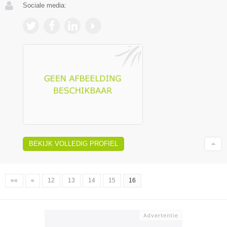
Sociale media:
BEKIJK VOLLEDIG PROFIEL
««
«
12
13
14
15
16