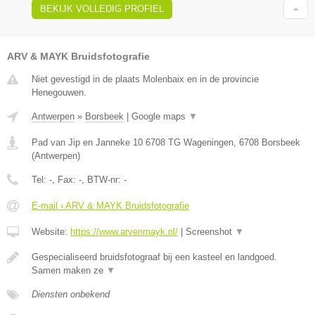
BEKIJK VOLLEDIG PROFIEL
ARV & MAYK Bruidsfotografie
Niet gevestigd in de plaats Molenbaix en in de provincie
Henegouwen.
Antwerpen
»
Borsbeek
|
Google maps
▼
Pad van Jip en Janneke 10 6708 TG Wageningen
,
6708
Borsbeek
(
Antwerpen
)
Tel:
-
, Fax:
-
, BTW-nr:
-
E-mail › ARV & MAYK Bruidsfotografie
Website:
https://www.arvenmayk.nl/
|
Screenshot
▼
Gespecialiseerd bruidsfotograaf bij een kasteel en landgoed.
Samen maken ze
▼
Diensten onbekend