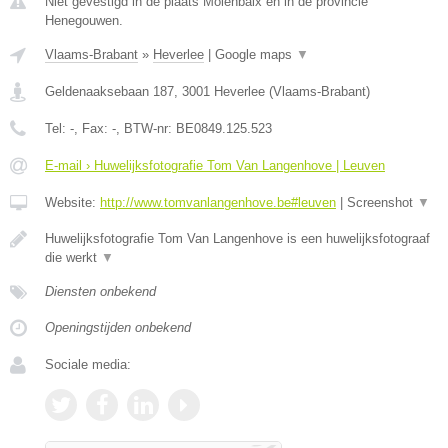
Niet gevestigd in de plaats Molenbaix en in de provincie
Henegouwen.
Vlaams-Brabant
»
Heverlee
|
Google maps
▼
Geldenaaksebaan 187
,
3001
Heverlee
(
Vlaams-Brabant
)
Tel:
-
, Fax:
-
, BTW-nr:
BE0849.125.523
E-mail › Huwelijksfotografie Tom Van Langenhove | Leuven
Website:
http://www.tomvanlangenhove.be#leuven
|
Screenshot
▼
Huwelijksfotografie Tom Van Langenhove is een huwelijksfotograaf
die werkt
▼
Diensten onbekend
Openingstijden onbekend
Sociale media: