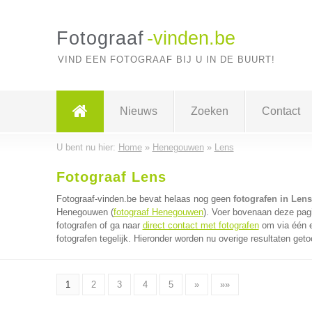
Fotograaf
-vinden.be
VIND EEN FOTOGRAAF BIJ U IN DE BUURT!
Nieuws
Zoeken
Contact
U bent nu hier:
Home
»
Henegouwen
»
Lens
Fotograaf Lens
Fotograaf-vinden.be bevat helaas nog geen
fotografen in Lens
Henegouwen (
fotograaf Henegouwen
). Voer bovenaan deze pagi
fotografen of ga naar
direct contact met fotografen
om via één e
fotografen tegelijk. Hieronder worden nu overige resultaten geto
1
2
3
4
5
»
»»