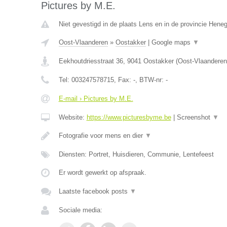
Pictures by M.E.
Niet gevestigd in de plaats Lens en in de provincie Hene
Oost-Vlaanderen
»
Oostakker
|
Google maps
▼
Eekhoutdriesstraat 36
,
9041
Oostakker
(
Oost-Vlaanderen
Tel:
003247578715
, Fax:
-
, BTW-nr:
-
E-mail › Pictures by M.E.
Website:
https://www.picturesbyme.be
|
Screenshot
▼
Fotografie voor mens en dier
▼
Diensten: Portret, Huisdieren, Communie, Lentefeest
Er wordt gewerkt op afspraak.
Laatste facebook posts
▼
Sociale media: