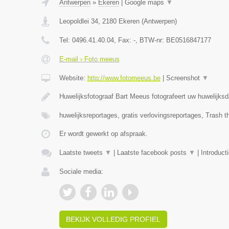
Antwerpen
»
Ekeren
|
Google maps
▼
Leopoldlei 34
,
2180
Ekeren
(
Antwerpen
)
Tel:
0496.41.40.04
, Fax:
-
, BTW-nr:
BE0516847177
E-mail › Foto meeus
Website:
http://www.fotomeeus.be
|
Screenshot
▼
Huwelijksfotograaf Bart Meeus fotografeert uw huwelijks
huwelijksreportages, gratis verlovingsreportages, Trash 
Er wordt gewerkt op afspraak.
Laatste tweets
▼
|
Laatste facebook posts
▼
|
Introduct
Sociale media:
BEKIJK VOLLEDIG PROFIEL