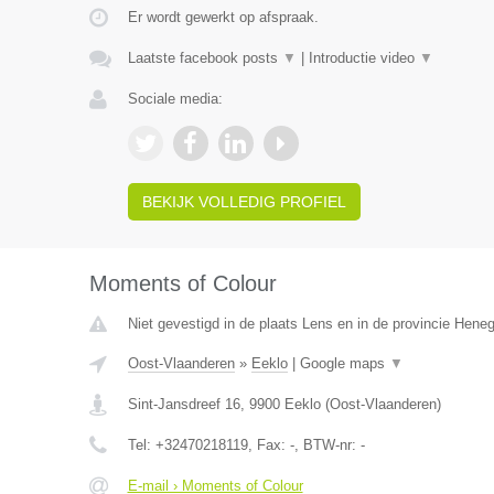
Er wordt gewerkt op afspraak.
Laatste facebook posts
▼
|
Introductie video
▼
Sociale media:
BEKIJK VOLLEDIG PROFIEL
Moments of Colour
Niet gevestigd in de plaats Lens en in de provincie Hene
Oost-Vlaanderen
»
Eeklo
|
Google maps
▼
Sint-Jansdreef 16
,
9900
Eeklo
(
Oost-Vlaanderen
)
Tel:
+32470218119
, Fax:
-
, BTW-nr:
-
E-mail › Moments of Colour