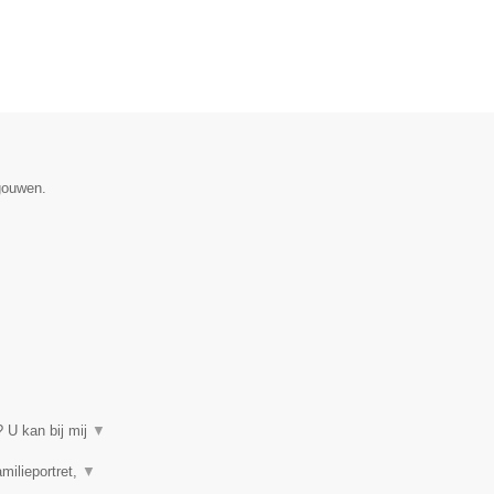
gouwen.
 U kan bij mij
▼
amilieportret,
▼