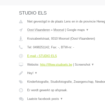
STUDIO ELS
Niet gevestigd in de plaats Lens en in de provincie Hene
Oost-Vlaanderen
»
Moorsel
|
Google maps
▼
Kruisabeelstraat
,
9310
Moorsel
(
Oost-Vlaanderen
)
Tel:
0498251142
, Fax:
-
, BTW-nr:
-
E-mail › STUDIO ELS
Website:
http://Www.studioels.be
|
Screenshot
▼
Hey!
▼
Kinderfotografie, Studiofotografie, Zwangerschap, Newborn
Er wordt gewerkt op afspraak.
Laatste facebook posts
▼