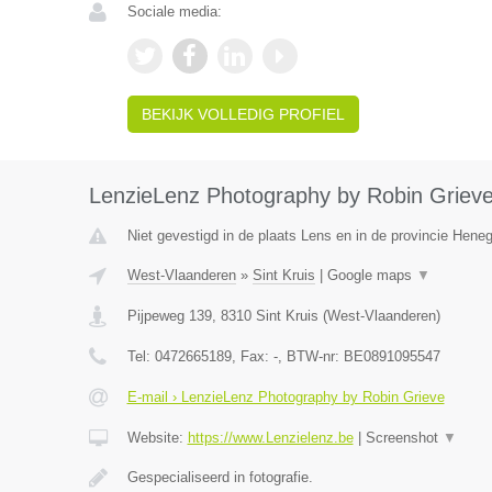
Sociale media:
BEKIJK VOLLEDIG PROFIEL
LenzieLenz Photography by Robin Griev
Niet gevestigd in de plaats Lens en in de provincie Hene
West-Vlaanderen
»
Sint Kruis
|
Google maps
▼
Pijpeweg 139
,
8310
Sint Kruis
(
West-Vlaanderen
)
Tel:
0472665189
, Fax:
-
, BTW-nr:
BE0891095547
E-mail › LenzieLenz Photography by Robin Grieve
Website:
https://www.Lenzielenz.be
|
Screenshot
▼
Gespecialiseerd in fotografie.