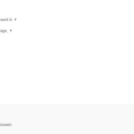
seerd in
▼
rtage,
▼
gouwen.