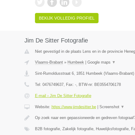
BEKIJK VOLLEDIG PROFIEL
Jim De Sitter Fotografie
Niet gevestigd in de plaats Lens en in de provincie Hene
Vlaams-Brabant
»
Humbeek
|
Google maps
▼
Sint-Rumoldusstraat 6
,
1851
Humbeek
(
Vlaams-Brabant
)
Tel:
0476749637
, Fax:
-
, BTW-nr:
BE0554706178
E-mail › Jim De Sitter Fotografie
Website:
https://www.jimdesitter.be
|
Screenshot
▼
Op zoek naar een gepassioneerde en gedreven fotograaf?
B2B fotografie, Zakelijk fotografie, Huwelijksfotografie, F