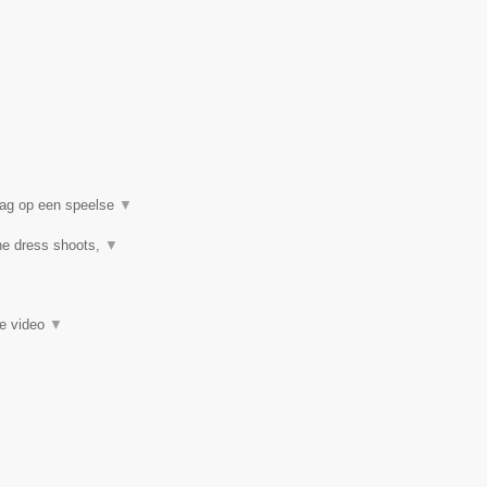
dag op een speelse
▼
the dress shoots,
▼
ie video
▼