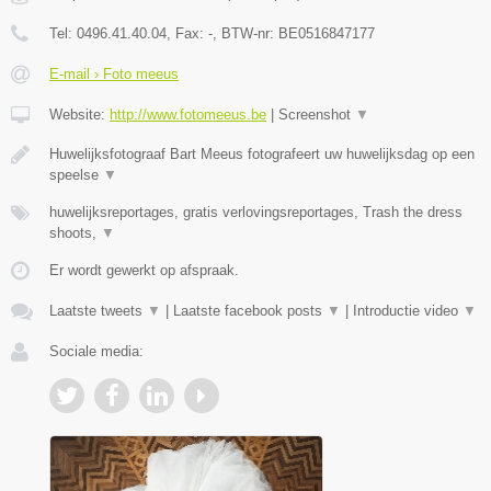
Tel:
0496.41.40.04
, Fax:
-
, BTW-nr:
BE0516847177
E-mail › Foto meeus
Website:
http://www.fotomeeus.be
|
Screenshot
▼
Huwelijksfotograaf Bart Meeus fotografeert uw huwelijksdag op een
speelse
▼
huwelijksreportages, gratis verlovingsreportages, Trash the dress
shoots,
▼
Er wordt gewerkt op afspraak.
Laatste tweets
▼
|
Laatste facebook posts
▼
|
Introductie video
▼
Sociale media: