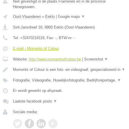
Niet gevestigd in de plaats Frameries en in de provincie
Henegouwen.
Oost-Vlaanderen
»
Eeklo
|
Google maps
▼
Sint-Jansdreef 16
,
9900
Eeklo
(
Oost-Vlaanderen
)
Tel:
+32470218119
, Fax:
-
, BTW-nr:
-
E-mail › Moments of Colour
Website:
http://www.momentsofcolour.be
|
Screenshot
▼
Moments of Colour is een foto -en videograaf, gespecialiseerd in
▼
Fotografie, Videografie, Huwelijksfotografie, Bedrijfsreportage,
▼
Er wordt gewerkt op afspraak.
Laatste facebook posts
▼
Sociale media: