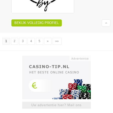
BEKIJK VOLLEDIG PROFIEL
1
2
3
4
5
»
»»
Uw advertentie hier? Mail ons