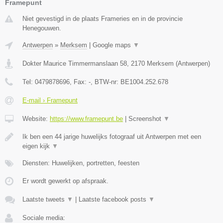
Framepunt
Niet gevestigd in de plaats Frameries en in de provincie
Henegouwen.
Antwerpen
»
Merksem
|
Google maps
▼
Dokter Maurice Timmermanslaan 58
,
2170
Merksem
(
Antwerpen
)
Tel:
0479878696
, Fax:
-
, BTW-nr:
BE1004.252.678
E-mail › Framepunt
Website:
https://www.framepunt.be
|
Screenshot
▼
Ik ben een 44 jarige huwelijks fotograaf uit Antwerpen met een
eigen kijk
▼
Diensten: Huwelijken, portretten, feesten
Er wordt gewerkt op afspraak.
Laatste tweets
▼
|
Laatste facebook posts
▼
Sociale media: