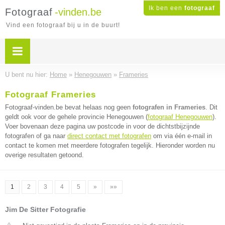
Ik ben een
fotograaf
Fotograaf
-vinden.be
Vind een fotograaf bij u in de buurt!
U bent nu hier:
Home
»
Henegouwen
»
Frameries
Fotograaf Frameries
Fotograaf-vinden.be bevat helaas nog geen
fotografen in Frameries
. Dit
geldt ook voor de gehele provincie Henegouwen (
fotograaf Henegouwen
).
Voer bovenaan deze pagina uw postcode in voor de dichtstbijzijnde
fotografen of ga naar
direct contact met fotografen
om via één e-mail in
contact te komen met meerdere fotografen tegelijk. Hieronder worden nu
overige resultaten getoond.
1
2
3
4
5
»
»»
Jim De Sitter Fotografie