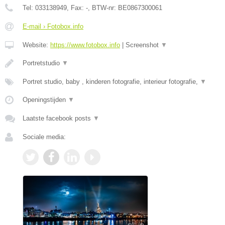
Tel:
033138949
, Fax:
-
, BTW-nr:
BE0867300061
E-mail › Fotobox.info
Website:
https://www.fotobox.info
|
Screenshot
▼
Portretstudio
▼
Portret studio, baby , kinderen fotografie, interieur fotografie,
▼
Openingstijden
▼
Laatste facebook posts
▼
Sociale media: