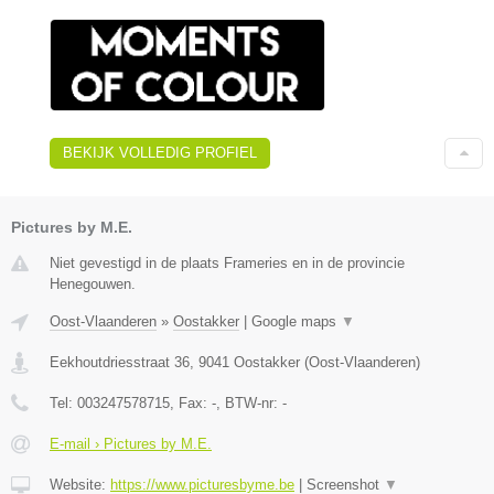
BEKIJK VOLLEDIG PROFIEL
Pictures by M.E.
Niet gevestigd in de plaats Frameries en in de provincie
Henegouwen.
Oost-Vlaanderen
»
Oostakker
|
Google maps
▼
Eekhoutdriesstraat 36
,
9041
Oostakker
(
Oost-Vlaanderen
)
Tel:
003247578715
, Fax:
-
, BTW-nr:
-
E-mail › Pictures by M.E.
Website:
https://www.picturesbyme.be
|
Screenshot
▼