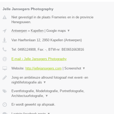
Jelle Jansegers Photography
Niet gevestigd in de plaats Frameries en in de provincie
Henegouwen.
Antwerpen
»
Kapellen
|
Google maps
▼
Van Haeftenlaan 12
,
2950
Kapellen
(
Antwerpen
)
Tel:
0495124908
, Fax:
-
, BTW-nr:
BE0651663816
E-mail › Jelle Jansegers Photography
Website:
http://jellejansegers.com
|
Screenshot
▼
Jong en ambitieuze allround fotograaf met event- en
nightlifefotografie als
▼
Eventfotografie, Modefotografie, Portretfotografie,
Architectuurfotografie,
▼
Er wordt gewerkt op afspraak.
Laatste facebook posts
▼