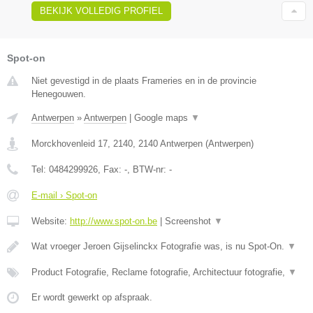
BEKIJK VOLLEDIG PROFIEL
Spot-on
Niet gevestigd in de plaats Frameries en in de provincie
Henegouwen.
Antwerpen
»
Antwerpen
|
Google maps
▼
Morckhovenleid 17, 2140
,
2140
Antwerpen
(
Antwerpen
)
Tel:
0484299926
, Fax:
-
, BTW-nr:
-
E-mail › Spot-on
Website:
http://www.spot-on.be
|
Screenshot
▼
Wat vroeger Jeroen Gijselinckx Fotografie was, is nu Spot-On.
▼
Product Fotografie, Reclame fotografie, Architectuur fotografie,
▼
Er wordt gewerkt op afspraak.