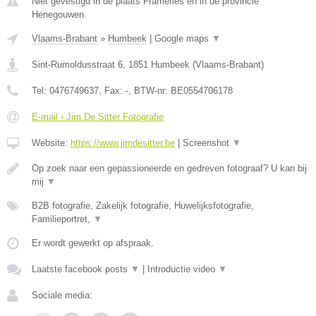
Niet gevestigd in de plaats Frameries en in de provincie
Henegouwen.
Vlaams-Brabant
»
Humbeek
|
Google maps
▼
Sint-Rumoldusstraat 6
,
1851
Humbeek
(
Vlaams-Brabant
)
Tel:
0476749637
, Fax:
-
, BTW-nr:
BE0554706178
E-mail › Jim De Sitter Fotografie
Website:
https://www.jimdesitter.be
|
Screenshot
▼
Op zoek naar een gepassioneerde en gedreven fotograaf? U kan bij
mij
▼
B2B fotografie, Zakelijk fotografie, Huwelijksfotografie,
Familieportret,
▼
Er wordt gewerkt op afspraak.
Laatste facebook posts
▼
|
Introductie video
▼
Sociale media: