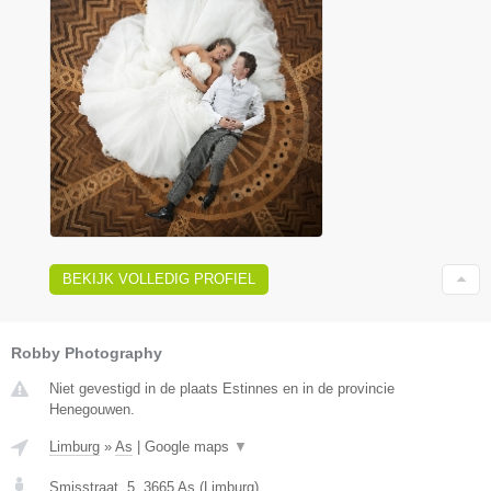
BEKIJK VOLLEDIG PROFIEL
Robby Photography
Niet gevestigd in de plaats Estinnes en in de provincie
Henegouwen.
Limburg
»
As
|
Google maps
▼
Smisstraat, 5
,
3665
As
(
Limburg
)