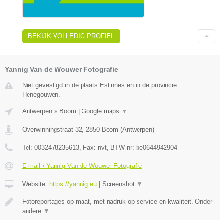
BEKIJK VOLLEDIG PROFIEL
Yannig Van de Wouwer Fotografie
Niet gevestigd in de plaats Estinnes en in de provincie
Henegouwen.
Antwerpen
»
Boom
|
Google maps
▼
Overwinningstraat 32
,
2850
Boom
(
Antwerpen
)
Tel:
0032478235613
, Fax:
nvt
, BTW-nr:
be0644942904
E-mail › Yannig Van de Wouwer Fotografie
Website:
https://yannig.eu
|
Screenshot
▼
Fotoreportages op maat, met nadruk op service en kwaliteit. Onder
andere
▼