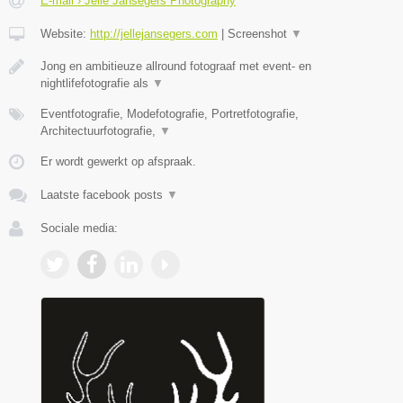
E-mail › Jelle Jansegers Photography
Website:
http://jellejansegers.com
|
Screenshot
▼
Jong en ambitieuze allround fotograaf met event- en
nightlifefotografie als
▼
Eventfotografie, Modefotografie, Portretfotografie,
Architectuurfotografie,
▼
Er wordt gewerkt op afspraak.
Laatste facebook posts
▼
Sociale media: