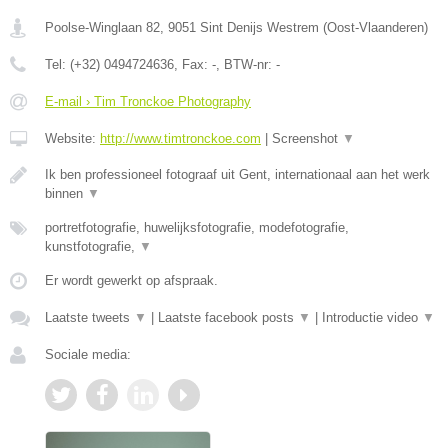
Poolse-Winglaan 82
,
9051
Sint Denijs Westrem
(
Oost-Vlaanderen
)
Tel:
(+32) 0494724636
, Fax:
-
, BTW-nr:
-
E-mail › Tim Tronckoe Photography
Website:
http://www.timtronckoe.com
|
Screenshot
▼
Ik ben professioneel fotograaf uit Gent, internationaal aan het werk
binnen
▼
portretfotografie, huwelijksfotografie, modefotografie,
kunstfotografie,
▼
Er wordt gewerkt op afspraak.
Laatste tweets
▼
|
Laatste facebook posts
▼
|
Introductie video
▼
Sociale media: