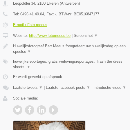
Leopoldlei 34
,
2180
Ekeren
(
Antwerpen
)
Tel:
0496.41.40.04
, Fax:
-
, BTW-nr:
BE0516847177
E-mail › Foto meeus
Website:
http://www.fotomeeus.be
|
Screenshot
▼
Huwelijksfotograaf Bart Meeus fotografeert uw huwelijksdag op een
speelse
▼
huwelijksreportages, gratis verlovingsreportages, Trash the dress
shoots,
▼
Er wordt gewerkt op afspraak.
Laatste tweets
▼
|
Laatste facebook posts
▼
|
Introductie video
▼
Sociale media: