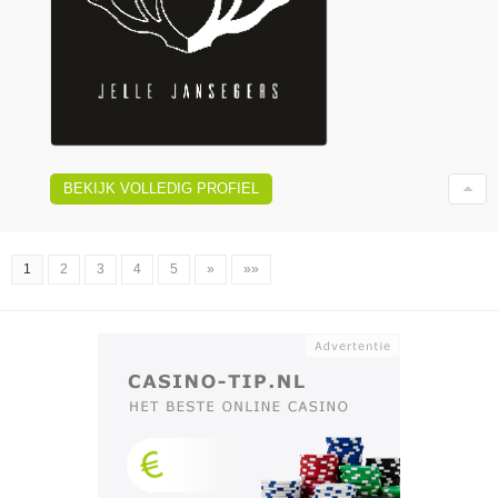
BEKIJK VOLLEDIG PROFIEL
1
2
3
4
5
»
»»