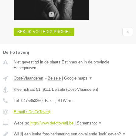
BEKIJK VOLLEDIG PROFIEL
De FoToverij
Niet gevestigd in de plaats Estinnes en in de provincie
Henegouwen.
Oost-Vlaanderen
»
Belsele
|
Google maps
▼
Kleemstraat 51
,
9111
Belsele
(
Oost-Vlaanderen
)
Tel:
0475853360
, Fax:
-
, BTW-nr:
-
E-mail › De FoToverij
Website:
http://www.defotoverij.be
|
Screenshot
▼
Wil jij een leuke foto-herinnering een opvallende 'look' geven?
▼