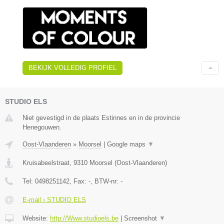
BEKIJK VOLLEDIG PROFIEL
STUDIO ELS
Niet gevestigd in de plaats Estinnes en in de provincie
Henegouwen.
Oost-Vlaanderen
»
Moorsel
|
Google maps
▼
Kruisabeelstraat
,
9310
Moorsel
(
Oost-Vlaanderen
)
Tel:
0498251142
, Fax:
-
, BTW-nr:
-
E-mail › STUDIO ELS
Website:
http://Www.studioels.be
|
Screenshot
▼