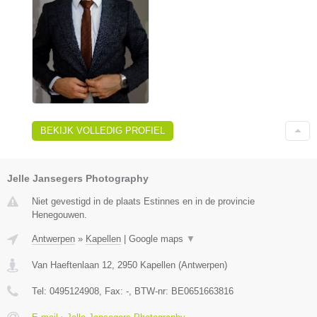
BEKIJK VOLLEDIG PROFIEL
Jelle Jansegers Photography
Niet gevestigd in de plaats Estinnes en in de provincie
Henegouwen.
Antwerpen
»
Kapellen
|
Google maps
▼
Van Haeftenlaan 12
,
2950
Kapellen
(
Antwerpen
)
Tel:
0495124908
, Fax:
-
, BTW-nr:
BE0651663816