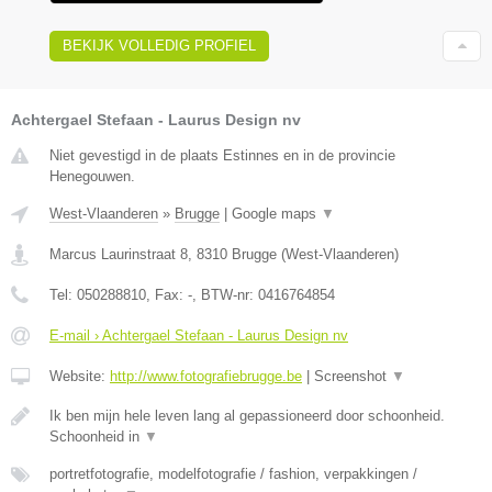
BEKIJK VOLLEDIG PROFIEL
Achtergael Stefaan - Laurus Design nv
Niet gevestigd in de plaats Estinnes en in de provincie
Henegouwen.
West-Vlaanderen
»
Brugge
|
Google maps
▼
Marcus Laurinstraat 8
,
8310
Brugge
(
West-Vlaanderen
)
Tel:
050288810
, Fax:
-
, BTW-nr:
0416764854
E-mail › Achtergael Stefaan - Laurus Design nv
Website:
http://www.fotografiebrugge.be
|
Screenshot
▼
Ik ben mijn hele leven lang al gepassioneerd door schoonheid.
Schoonheid in
▼
portretfotografie, modelfotografie / fashion, verpakkingen /