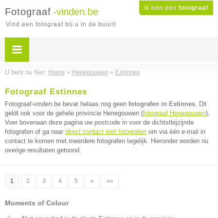
Ik ben een
fotograaf
Fotograaf
-vinden.be
Vind een fotograaf bij u in de buurt!
U bent nu hier:
Home
»
Henegouwen
»
Estinnes
Fotograaf Estinnes
Fotograaf-vinden.be bevat helaas nog geen
fotografen in Estinnes
. Dit
geldt ook voor de gehele provincie Henegouwen (
fotograaf Henegouwen
).
Voer bovenaan deze pagina uw postcode in voor de dichtstbijzijnde
fotografen of ga naar
direct contact met fotografen
om via één e-mail in
contact te komen met meerdere fotografen tegelijk. Hieronder worden nu
overige resultaten getoond.
1
2
3
4
5
»
»»
Moments of Colour