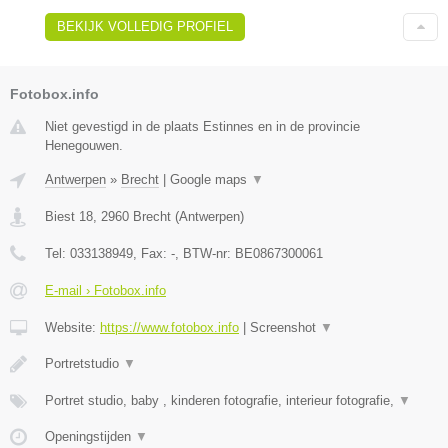
BEKIJK VOLLEDIG PROFIEL
Fotobox.info
Niet gevestigd in de plaats Estinnes en in de provincie
Henegouwen.
Antwerpen
»
Brecht
|
Google maps
▼
Biest 18
,
2960
Brecht
(
Antwerpen
)
Tel:
033138949
, Fax:
-
, BTW-nr:
BE0867300061
E-mail › Fotobox.info
Website:
https://www.fotobox.info
|
Screenshot
▼
Portretstudio
▼
Portret studio, baby , kinderen fotografie, interieur fotografie,
▼
Openingstijden
▼