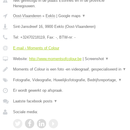
Niet gevestigd in de plaats Estinnes en in de provincie
Henegouwen.
Oost-Vlaanderen
»
Eeklo
|
Google maps
▼
Sint-Jansdreef 16
,
9900
Eeklo
(
Oost-Vlaanderen
)
Tel:
+32470218119
, Fax:
-
, BTW-nr:
-
E-mail › Moments of Colour
Website:
http://www.momentsofcolour.be
|
Screenshot
▼
Moments of Colour is een foto -en videograaf, gespecialiseerd in
▼
Fotografie, Videografie, Huwelijksfotografie, Bedrijfsreportage,
▼
Er wordt gewerkt op afspraak.
Laatste facebook posts
▼
Sociale media: