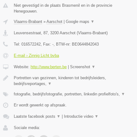
Niet gevestigd in de plaats Brasmenil en in de provincie
Henegouwen.
Vlaams-Brabant
»
Aarschot
|
Google maps
▼
Leuvensestraat, 87
,
3200
Aarschot
(
Vlaams-Brabant
)
Tel:
016572242
, Fax:
-
, BTW-nr:
BE0644842043
E-mail › Zinnig Licht bvba
Website:
http://www.berten.be
|
Screenshot
▼
Portretten van gezinnen, kinderen tot bedrijfsleiders,
bedrijfsreportages,
▼
fotografie, bedrijfsfotografie, portretten, linkedin profielfoto's,
▼
Er wordt gewerkt op afspraak.
Laatste facebook posts
▼
|
Introductie video
▼
Sociale media: