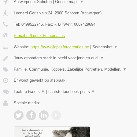
Antwerpen
»
Schoten
|
Google maps
▼
Leonard Gorisplein 24
,
2900
Schoten
(
Antwerpen
)
Tel:
0499522745
, Fax:
-
, BTW-nr:
0687429694
E-mail › JLopez Fotocreaties
Website:
https://www.jlopezfotocreaties.be
|
Screenshot
▼
Jouw droomfoto sterk in beeld voor jong en oud.
▼
Familie, Communie, Koppels, Zakelijke Portretten, Modellen,
▼
Er wordt gewerkt op afspraak.
Laatste tweets
▼
|
Laatste facebook posts
▼
Sociale media: