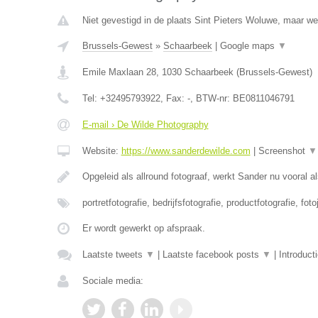
Niet gevestigd in de plaats Sint Pieters Woluwe, maar we
Brussels-Gewest
»
Schaarbeek
|
Google maps
▼
Emile Maxlaan 28
,
1030
Schaarbeek
(
Brussels-Gewest
)
Tel:
+32495793922
, Fax:
-
, BTW-nr:
BE0811046791
E-mail › De Wilde Photography
Website:
https://www.sanderdewilde.com
|
Screenshot
▼
Opgeleid als allround fotograaf, werkt Sander nu vooral al
portretfotografie, bedrijfsfotografie, productfotografie, foto
Er wordt gewerkt op afspraak.
Laatste tweets
▼
|
Laatste facebook posts
▼
|
Introduct
Sociale media: