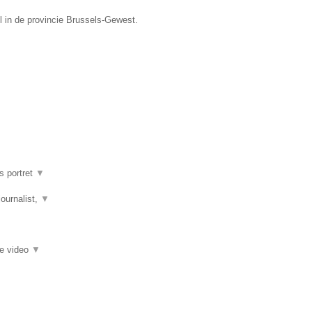
l in de provincie Brussels-Gewest.
s portret
▼
journalist,
▼
ie video
▼