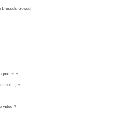
ie Brussels-Gewest.
s portret
▼
journalist,
▼
ie video
▼