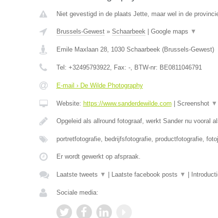
Niet gevestigd in de plaats Jette, maar wel in de provinc
Brussels-Gewest
»
Schaarbeek
|
Google maps
▼
Emile Maxlaan 28
,
1030
Schaarbeek
(
Brussels-Gewest
)
Tel:
+32495793922
, Fax:
-
, BTW-nr:
BE0811046791
E-mail › De Wilde Photography
Website:
https://www.sanderdewilde.com
|
Screenshot
▼
Opgeleid als allround fotograaf, werkt Sander nu vooral al
portretfotografie, bedrijfsfotografie, productfotografie, foto
Er wordt gewerkt op afspraak.
Laatste tweets
▼
|
Laatste facebook posts
▼
|
Introduct
Sociale media: