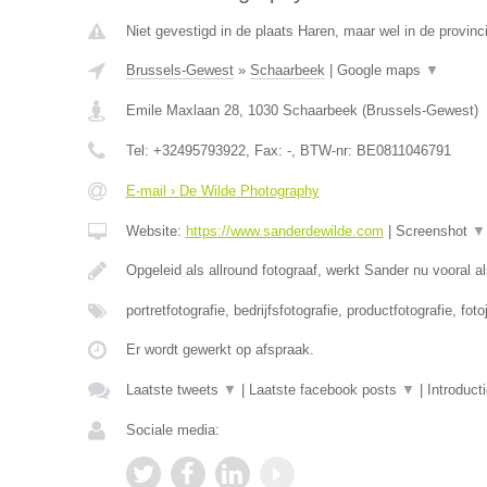
Niet gevestigd in de plaats Haren, maar wel in de provin
Brussels-Gewest
»
Schaarbeek
|
Google maps
▼
Emile Maxlaan 28
,
1030
Schaarbeek
(
Brussels-Gewest
)
Tel:
+32495793922
, Fax:
-
, BTW-nr:
BE0811046791
E-mail › De Wilde Photography
Website:
https://www.sanderdewilde.com
|
Screenshot
▼
Opgeleid als allround fotograaf, werkt Sander nu vooral al
portretfotografie, bedrijfsfotografie, productfotografie, foto
Er wordt gewerkt op afspraak.
Laatste tweets
▼
|
Laatste facebook posts
▼
|
Introduct
Sociale media: