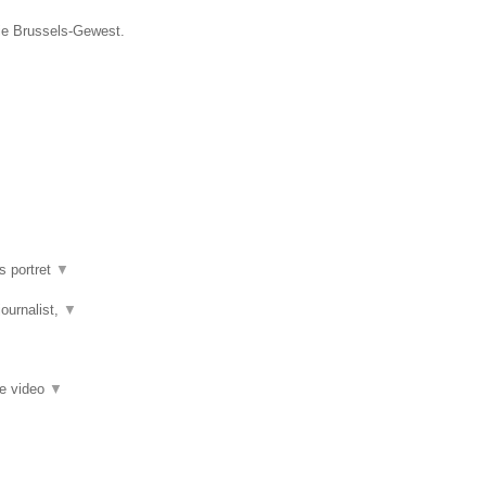
cie Brussels-Gewest.
s portret
▼
journalist,
▼
ie video
▼