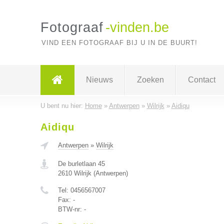
Fotograaf
-vinden.be
VIND EEN FOTOGRAAF BIJ U IN DE BUURT!
Nieuws
Zoeken
Contact
U bent nu hier:
Home
»
Antwerpen
»
Wilrijk
»
Aidiqu
Aidiqu
Antwerpen
»
Wilrijk
De burletlaan 45
2610
Wilrijk
(
Antwerpen
)
Tel:
0456567007
Fax:
-
BTW-nr:
-