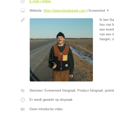
E-mail › Aidiqu
Website:
https://www.iliasdequidt.com
|
Screenshot
▼
Ik ben Ili
hou van be
een event
van een m
hangen, o
Diensten: Evenement fotograaf, Product fotograaf, portret
Er wordt gewerkt op afspraak.
Geen introductie video