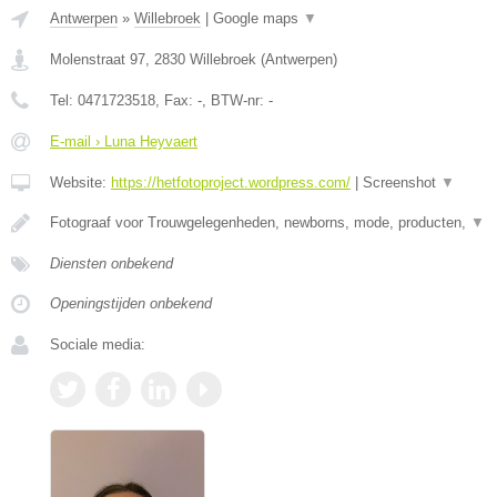
Antwerpen
»
Willebroek
|
Google maps
▼
Molenstraat 97
,
2830
Willebroek
(
Antwerpen
)
Tel:
0471723518
, Fax:
-
, BTW-nr:
-
E-mail › Luna Heyvaert
Website:
https://hetfotoproject.wordpress.com/
|
Screenshot
▼
Fotograaf voor Trouwgelegenheden, newborns, mode, producten,
▼
Diensten onbekend
Openingstijden onbekend
Sociale media: