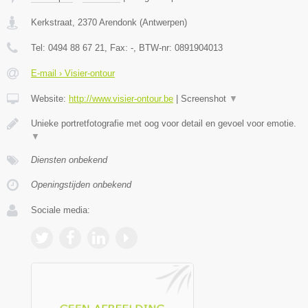
Kerkstraat
,
2370
Arendonk
(
Antwerpen
)
Tel:
0494 88 67 21
, Fax:
-
, BTW-nr:
0891904013
E-mail › Visier-ontour
Website:
http://www.visier-ontour.be
|
Screenshot
▼
Unieke portretfotografie met oog voor detail en gevoel voor emotie.
▼
Diensten onbekend
Openingstijden onbekend
Sociale media: