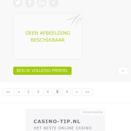
BEKIJK VOLLEDIG PROFIEL
««
«
2
3
4
5
6
»
»»