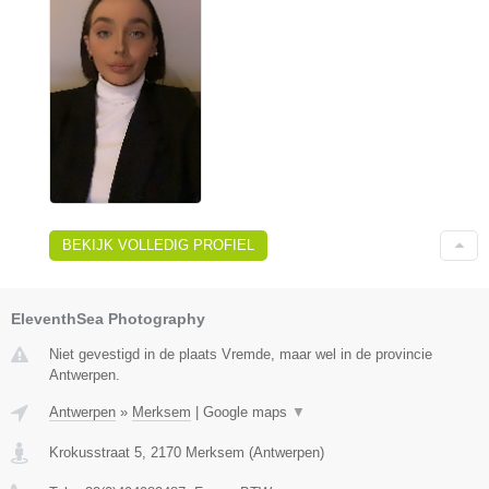
BEKIJK VOLLEDIG PROFIEL
EleventhSea Photography
Niet gevestigd in de plaats Vremde, maar wel in de provincie
Antwerpen.
Antwerpen
»
Merksem
|
Google maps
▼
Krokusstraat 5
,
2170
Merksem
(
Antwerpen
)