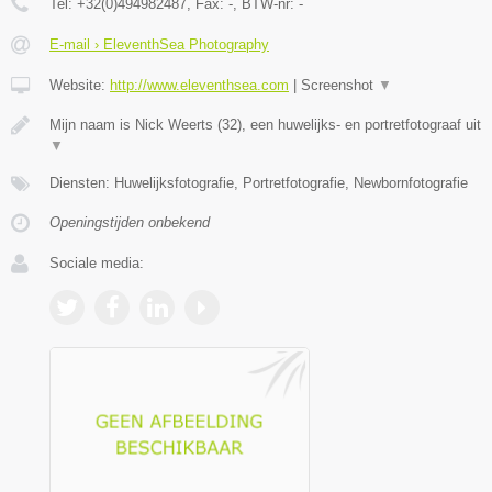
Tel:
+32(0)494982487
, Fax:
-
, BTW-nr:
-
E-mail › EleventhSea Photography
Website:
http://www.eleventhsea.com
|
Screenshot
▼
Mijn naam is Nick Weerts (32), een huwelijks- en portretfotograaf uit
▼
Diensten: Huwelijksfotografie, Portretfotografie, Newbornfotografie
Openingstijden onbekend
Sociale media: