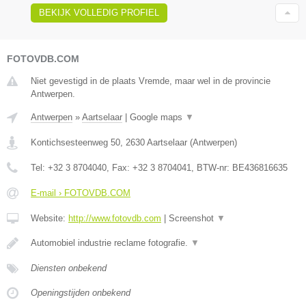
BEKIJK VOLLEDIG PROFIEL
FOTOVDB.COM
Niet gevestigd in de plaats Vremde, maar wel in de provincie
Antwerpen.
Antwerpen
»
Aartselaar
|
Google maps
▼
Kontichsesteenweg 50
,
2630
Aartselaar
(
Antwerpen
)
Tel:
+32 3 8704040
, Fax:
+32 3 8704041
, BTW-nr:
BE436816635
E-mail › FOTOVDB.COM
Website:
http://www.fotovdb.com
|
Screenshot
▼
Automobiel industrie reclame fotografie.
▼
Diensten onbekend
Openingstijden onbekend