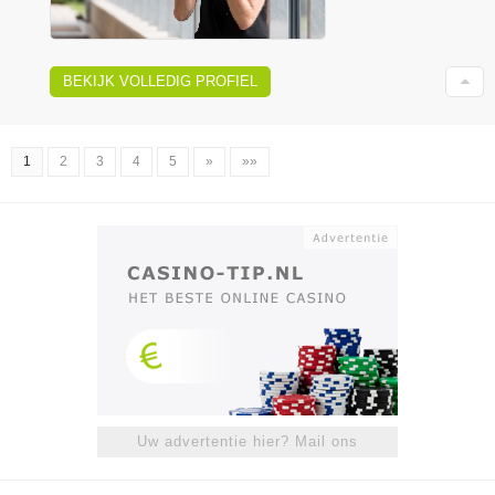
BEKIJK VOLLEDIG PROFIEL
1
2
3
4
5
»
»»
Uw advertentie hier? Mail ons