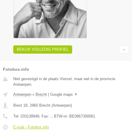
BEKIJK VOLLEDIG PROFIEL
Fotobox.info
Niet gevestigd in de plaats Viersel, maar wel in de provincie
Antwerpen.
Antwerpen
»
Brecht
|
Google maps
▼
Biest 18
,
2960
Brecht
(
Antwerpen
)
Tel:
033138949
, Fax:
-
, BTW-nr:
BE0867300061
E-mail › Fotobox.info