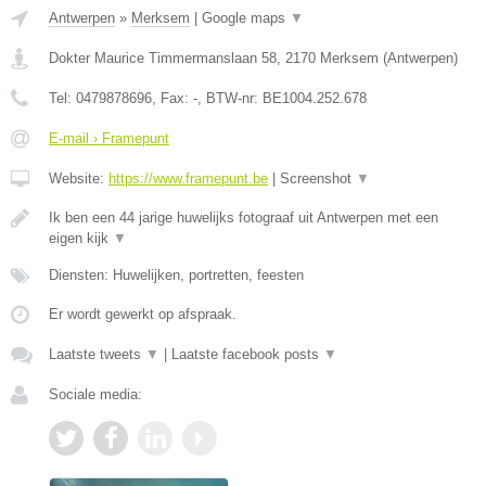
Antwerpen
»
Merksem
|
Google maps
▼
Dokter Maurice Timmermanslaan 58
,
2170
Merksem
(
Antwerpen
)
Tel:
0479878696
, Fax:
-
, BTW-nr:
BE1004.252.678
E-mail › Framepunt
Website:
https://www.framepunt.be
|
Screenshot
▼
Ik ben een 44 jarige huwelijks fotograaf uit Antwerpen met een
eigen kijk
▼
Diensten: Huwelijken, portretten, feesten
Er wordt gewerkt op afspraak.
Laatste tweets
▼
|
Laatste facebook posts
▼
Sociale media: