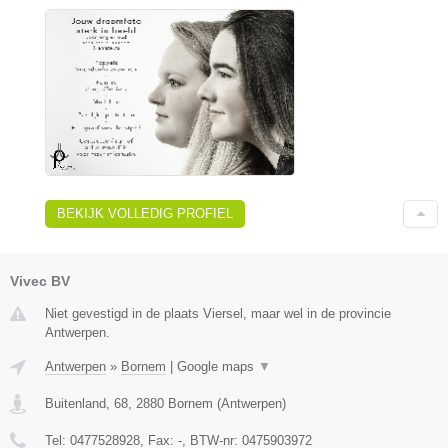
BEKIJK VOLLEDIG PROFIEL
Vivec BV
Niet gevestigd in de plaats Viersel, maar wel in de provincie
Antwerpen.
Antwerpen
»
Bornem
|
Google maps
▼
Buitenland, 68
,
2880
Bornem
(
Antwerpen
)
Tel:
0477528928
, Fax:
-
, BTW-nr:
0475903972