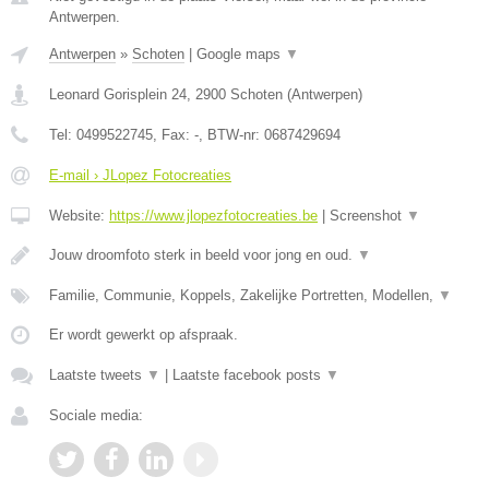
Antwerpen.
Antwerpen
»
Schoten
|
Google maps
▼
Leonard Gorisplein 24
,
2900
Schoten
(
Antwerpen
)
Tel:
0499522745
, Fax:
-
, BTW-nr:
0687429694
E-mail › JLopez Fotocreaties
Website:
https://www.jlopezfotocreaties.be
|
Screenshot
▼
Jouw droomfoto sterk in beeld voor jong en oud.
▼
Familie, Communie, Koppels, Zakelijke Portretten, Modellen,
▼
Er wordt gewerkt op afspraak.
Laatste tweets
▼
|
Laatste facebook posts
▼
Sociale media: