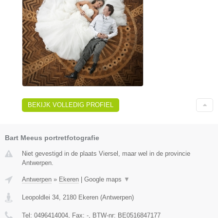
BEKIJK VOLLEDIG PROFIEL
Bart Meeus portretfotografie
Niet gevestigd in de plaats Viersel, maar wel in de provincie
Antwerpen.
Antwerpen
»
Ekeren
|
Google maps
▼
Leopoldlei 34
,
2180
Ekeren
(
Antwerpen
)
Tel:
0496414004
, Fax:
-
, BTW-nr:
BE0516847177