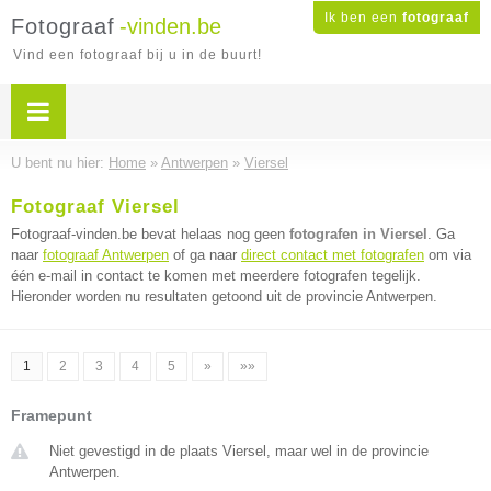
Ik ben een
fotograaf
Fotograaf
-vinden.be
Vind een fotograaf bij u in de buurt!
U bent nu hier:
Home
»
Antwerpen
»
Viersel
Fotograaf Viersel
Fotograaf-vinden.be bevat helaas nog geen
fotografen in Viersel
. Ga
naar
fotograaf Antwerpen
of ga naar
direct contact met fotografen
om via
één e-mail in contact te komen met meerdere fotografen tegelijk.
Hieronder worden nu resultaten getoond uit de provincie Antwerpen.
1
2
3
4
5
»
»»
Framepunt
Niet gevestigd in de plaats Viersel, maar wel in de provincie
Antwerpen.