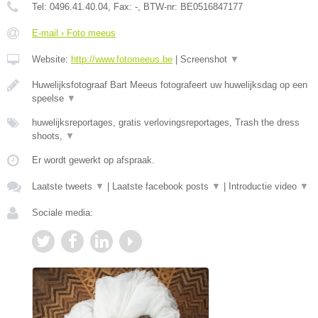
Tel:
0496.41.40.04
, Fax:
-
, BTW-nr:
BE0516847177
E-mail › Foto meeus
Website:
http://www.fotomeeus.be
|
Screenshot
▼
Huwelijksfotograaf Bart Meeus fotografeert uw huwelijksdag op een
speelse
▼
huwelijksreportages, gratis verlovingsreportages, Trash the dress
shoots,
▼
Er wordt gewerkt op afspraak.
Laatste tweets
▼
|
Laatste facebook posts
▼
|
Introductie video
▼
Sociale media: