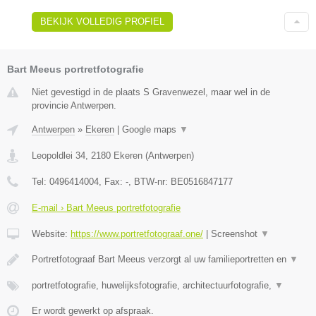
BEKIJK VOLLEDIG PROFIEL
Bart Meeus portretfotografie
Niet gevestigd in de plaats S Gravenwezel, maar wel in de
provincie Antwerpen.
Antwerpen
»
Ekeren
|
Google maps
▼
Leopoldlei 34
,
2180
Ekeren
(
Antwerpen
)
Tel:
0496414004
, Fax:
-
, BTW-nr:
BE0516847177
E-mail › Bart Meeus portretfotografie
Website:
https://www.portretfotograaf.one/
|
Screenshot
▼
Portretfotograaf Bart Meeus verzorgt al uw familieportretten en
▼
portretfotografie, huwelijksfotografie, architectuurfotografie,
▼
Er wordt gewerkt op afspraak.