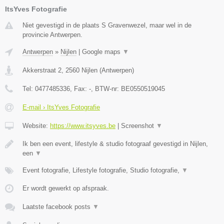
ItsYves Fotografie
Niet gevestigd in de plaats S Gravenwezel, maar wel in de
provincie Antwerpen.
Antwerpen
»
Nijlen
|
Google maps
▼
Akkerstraat 2
,
2560
Nijlen
(
Antwerpen
)
Tel:
0477485336
, Fax:
-
, BTW-nr:
BE0550519045
E-mail › ItsYves Fotografie
Website:
https://www.itsyves.be
|
Screenshot
▼
Ik ben een event, lifestyle & studio fotograaf gevestigd in Nijlen,
een
▼
Event fotografie, Lifestyle fotografie, Studio fotografie,
▼
Er wordt gewerkt op afspraak.
Laatste facebook posts
▼