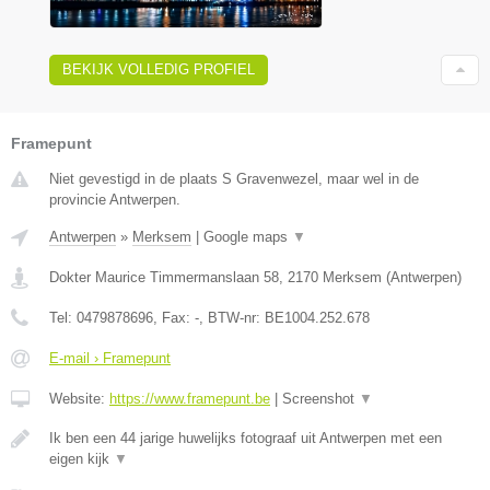
BEKIJK VOLLEDIG PROFIEL
Framepunt
Niet gevestigd in de plaats S Gravenwezel, maar wel in de
provincie Antwerpen.
Antwerpen
»
Merksem
|
Google maps
▼
Dokter Maurice Timmermanslaan 58
,
2170
Merksem
(
Antwerpen
)
Tel:
0479878696
, Fax:
-
, BTW-nr:
BE1004.252.678
E-mail › Framepunt
Website:
https://www.framepunt.be
|
Screenshot
▼
Ik ben een 44 jarige huwelijks fotograaf uit Antwerpen met een
eigen kijk
▼