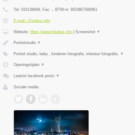
Tel:
033138949
, Fax:
-
, BTW-nr:
BE0867300061
E-mail › Fotobox.info
Website:
https://www.fotobox.info
|
Screenshot
▼
Portretstudio
▼
Portret studio, baby , kinderen fotografie, interieur fotografie,
▼
Openingstijden
▼
Laatste facebook posts
▼
Sociale media: