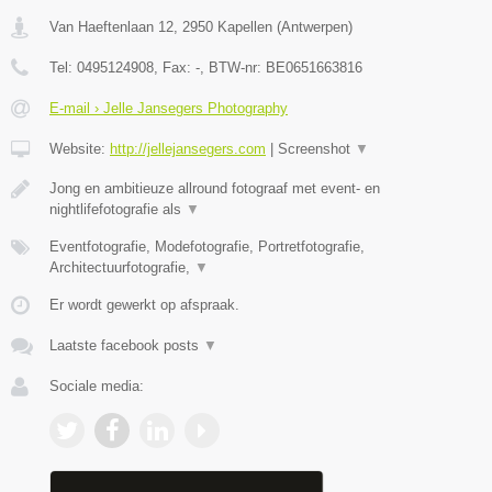
Van Haeftenlaan 12
,
2950
Kapellen
(
Antwerpen
)
Tel:
0495124908
, Fax:
-
, BTW-nr:
BE0651663816
E-mail › Jelle Jansegers Photography
Website:
http://jellejansegers.com
|
Screenshot
▼
Jong en ambitieuze allround fotograaf met event- en
nightlifefotografie als
▼
Eventfotografie, Modefotografie, Portretfotografie,
Architectuurfotografie,
▼
Er wordt gewerkt op afspraak.
Laatste facebook posts
▼
Sociale media: