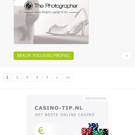
BEKIJK VOLLEDIG PROFIEL
1
2
3
4
5
»
»»