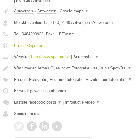
provincie Antwerpen.
Antwerpen
»
Antwerpen
|
Google maps
▼
Morckhovenleid 17, 2140
,
2140
Antwerpen
(
Antwerpen
)
Tel:
0484299926
, Fax:
-
, BTW-nr:
-
E-mail › Spot-on
Website:
http://www.spot-on.be
|
Screenshot
▼
Wat vroeger Jeroen Gijselinckx Fotografie was, is nu Spot-On.
▼
Product Fotografie, Reclame fotografie, Architectuur fotografie,
▼
Er wordt gewerkt op afspraak.
Laatste facebook posts
▼
|
Introductie video
▼
Sociale media: