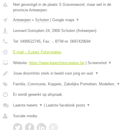
Niet gevestigd in de plaats S Gravenwezel, maar wel in de
provincie Antwerpen.
Antwerpen
»
Schoten
|
Google maps
▼
Leonard Gorisplein 24
,
2900
Schoten
(
Antwerpen
)
Tel:
0499522745
, Fax:
-
, BTW-nr:
0687429694
E-mail › JLopez Fotocreaties
Website:
https://www.jlopezfotocreaties.be
|
Screenshot
▼
Jouw droomfoto sterk in beeld voor jong en oud.
▼
Familie, Communie, Koppels, Zakelijke Portretten, Modellen,
▼
Er wordt gewerkt op afspraak.
Laatste tweets
▼
|
Laatste facebook posts
▼
Sociale media: