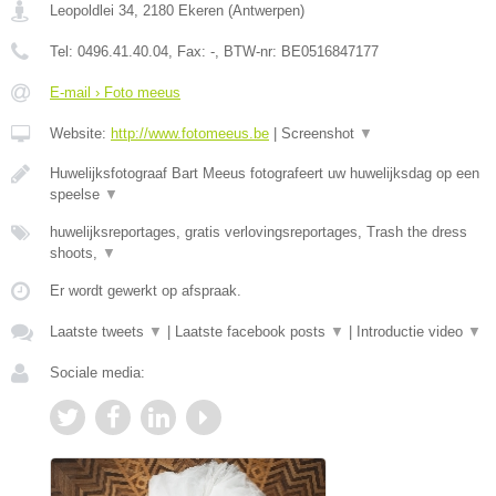
Leopoldlei 34
,
2180
Ekeren
(
Antwerpen
)
Tel:
0496.41.40.04
, Fax:
-
, BTW-nr:
BE0516847177
E-mail › Foto meeus
Website:
http://www.fotomeeus.be
|
Screenshot
▼
Huwelijksfotograaf Bart Meeus fotografeert uw huwelijksdag op een
speelse
▼
huwelijksreportages, gratis verlovingsreportages, Trash the dress
shoots,
▼
Er wordt gewerkt op afspraak.
Laatste tweets
▼
|
Laatste facebook posts
▼
|
Introductie video
▼
Sociale media: