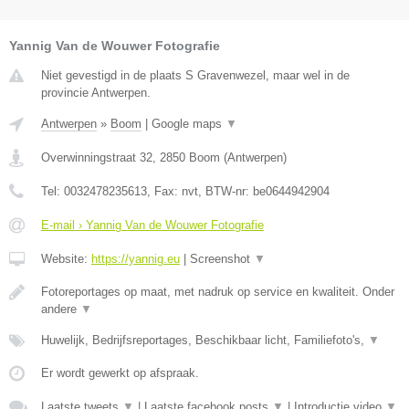
Yannig Van de Wouwer Fotografie
Niet gevestigd in de plaats S Gravenwezel, maar wel in de
provincie Antwerpen.
Antwerpen
»
Boom
|
Google maps
▼
Overwinningstraat 32
,
2850
Boom
(
Antwerpen
)
Tel:
0032478235613
, Fax:
nvt
, BTW-nr:
be0644942904
E-mail › Yannig Van de Wouwer Fotografie
Website:
https://yannig.eu
|
Screenshot
▼
Fotoreportages op maat, met nadruk op service en kwaliteit. Onder
andere
▼
Huwelijk, Bedrijfsreportages, Beschikbaar licht, Familiefoto's,
▼
Er wordt gewerkt op afspraak.
Laatste tweets
▼
|
Laatste facebook posts
▼
|
Introductie video
▼