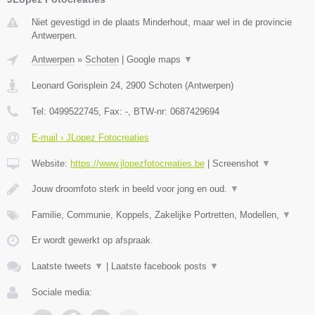
Niet gevestigd in de plaats Minderhout, maar wel in de provincie
Antwerpen.
Antwerpen
»
Schoten
|
Google maps
▼
Leonard Gorisplein 24
,
2900
Schoten
(
Antwerpen
)
Tel:
0499522745
, Fax:
-
, BTW-nr:
0687429694
E-mail › JLopez Fotocreaties
Website:
https://www.jlopezfotocreaties.be
|
Screenshot
▼
Jouw droomfoto sterk in beeld voor jong en oud.
▼
Familie, Communie, Koppels, Zakelijke Portretten, Modellen,
▼
Er wordt gewerkt op afspraak.
Laatste tweets
▼
|
Laatste facebook posts
▼
Sociale media: