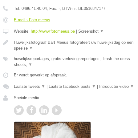
Tel:
0496.41.40.04
, Fax:
-
, BTW-nr:
BE0516847177
E-mail › Foto meeus
Website:
http://www.fotomeeus.be
|
Screenshot
▼
Huwelijksfotograaf Bart Meeus fotografeert uw huwelijksdag op een
speelse
▼
huwelijksreportages, gratis verlovingsreportages, Trash the dress
shoots,
▼
Er wordt gewerkt op afspraak.
Laatste tweets
▼
|
Laatste facebook posts
▼
|
Introductie video
▼
Sociale media: