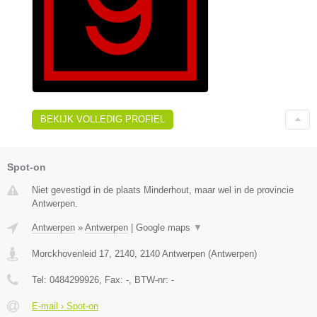
BEKIJK VOLLEDIG PROFIEL
Spot-on
Niet gevestigd in de plaats Minderhout, maar wel in de provincie
Antwerpen.
Antwerpen
»
Antwerpen
|
Google maps
▼
Morckhovenleid 17, 2140
,
2140
Antwerpen
(
Antwerpen
)
Tel:
0484299926
, Fax:
-
, BTW-nr:
-
E-mail › Spot-on