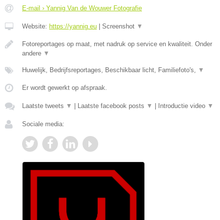
E-mail › Yannig Van de Wouwer Fotografie
Website:
https://yannig.eu
|
Screenshot
▼
Fotoreportages op maat, met nadruk op service en kwaliteit. Onder
andere
▼
Huwelijk, Bedrijfsreportages, Beschikbaar licht, Familiefoto's,
▼
Er wordt gewerkt op afspraak.
Laatste tweets
▼
|
Laatste facebook posts
▼
|
Introductie video
▼
Sociale media: