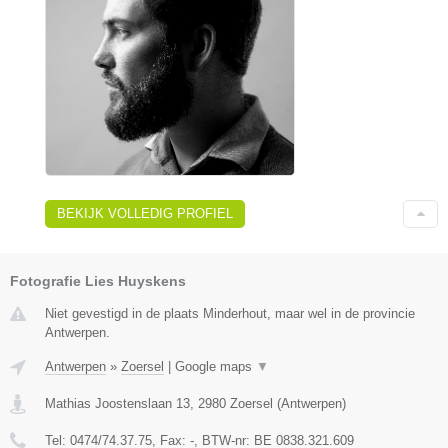
BEKIJK VOLLEDIG PROFIEL
Fotografie Lies Huyskens
Niet gevestigd in de plaats Minderhout, maar wel in de provincie
Antwerpen.
Antwerpen
»
Zoersel
|
Google maps
▼
Mathias Joostenslaan 13
,
2980
Zoersel
(
Antwerpen
)
Tel:
0474/74.37.75
, Fax:
-
, BTW-nr:
BE 0838.321.609