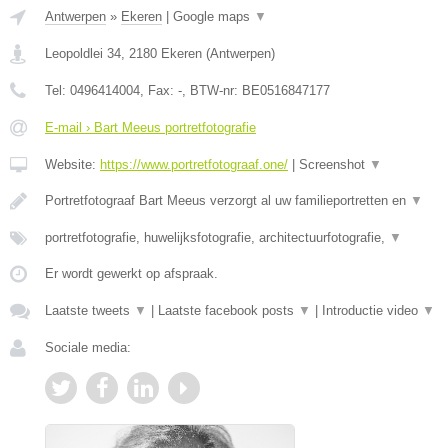
Antwerpen
»
Ekeren
|
Google maps
▼
Leopoldlei 34
,
2180
Ekeren
(
Antwerpen
)
Tel:
0496414004
, Fax:
-
, BTW-nr:
BE0516847177
E-mail › Bart Meeus portretfotografie
Website:
https://www.portretfotograaf.one/
|
Screenshot
▼
Portretfotograaf Bart Meeus verzorgt al uw familieportretten en
▼
portretfotografie, huwelijksfotografie, architectuurfotografie,
▼
Er wordt gewerkt op afspraak.
Laatste tweets
▼
|
Laatste facebook posts
▼
|
Introductie video
▼
Sociale media: