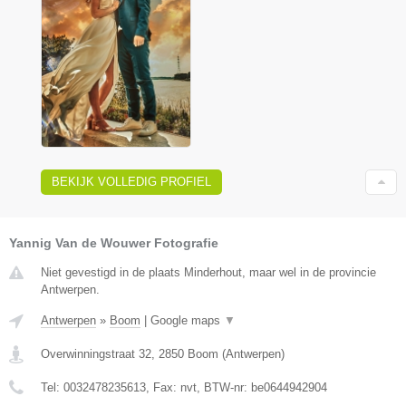
BEKIJK VOLLEDIG PROFIEL
Yannig Van de Wouwer Fotografie
Niet gevestigd in de plaats Minderhout, maar wel in de provincie
Antwerpen.
Antwerpen
»
Boom
|
Google maps
▼
Overwinningstraat 32
,
2850
Boom
(
Antwerpen
)
Tel:
0032478235613
, Fax:
nvt
, BTW-nr:
be0644942904