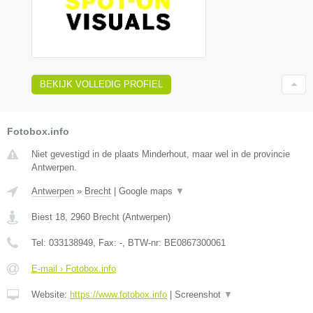
BEKIJK VOLLEDIG PROFIEL
Fotobox.info
Niet gevestigd in de plaats Minderhout, maar wel in de provincie
Antwerpen.
Antwerpen
»
Brecht
|
Google maps
▼
Biest 18
,
2960
Brecht
(
Antwerpen
)
Tel:
033138949
, Fax:
-
, BTW-nr:
BE0867300061
E-mail › Fotobox.info
Website:
https://www.fotobox.info
|
Screenshot
▼