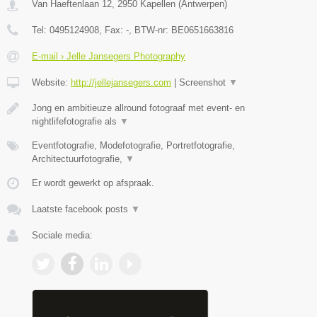
Van Haeftenlaan 12
,
2950
Kapellen
(
Antwerpen
)
Tel:
0495124908
, Fax:
-
, BTW-nr:
BE0651663816
E-mail › Jelle Jansegers Photography
Website:
http://jellejansegers.com
|
Screenshot
▼
Jong en ambitieuze allround fotograaf met event- en
nightlifefotografie als
▼
Eventfotografie, Modefotografie, Portretfotografie,
Architectuurfotografie,
▼
Er wordt gewerkt op afspraak.
Laatste facebook posts
▼
Sociale media: