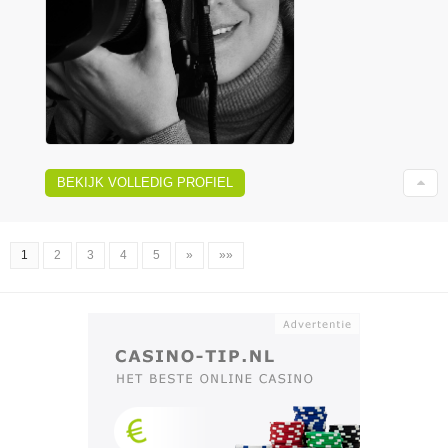
BEKIJK VOLLEDIG PROFIEL
1
2
3
4
5
»
»»