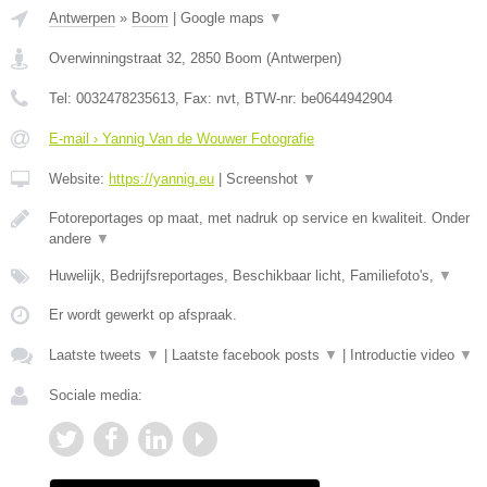
Antwerpen
»
Boom
|
Google maps
▼
Overwinningstraat 32
,
2850
Boom
(
Antwerpen
)
Tel:
0032478235613
, Fax:
nvt
, BTW-nr:
be0644942904
E-mail › Yannig Van de Wouwer Fotografie
Website:
https://yannig.eu
|
Screenshot
▼
Fotoreportages op maat, met nadruk op service en kwaliteit. Onder
andere
▼
Huwelijk, Bedrijfsreportages, Beschikbaar licht, Familiefoto's,
▼
Er wordt gewerkt op afspraak.
Laatste tweets
▼
|
Laatste facebook posts
▼
|
Introductie video
▼
Sociale media: