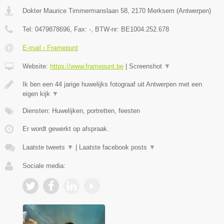
Dokter Maurice Timmermanslaan 58
,
2170
Merksem
(
Antwerpen
)
Tel:
0479878696
, Fax:
-
, BTW-nr:
BE1004.252.678
E-mail › Framepunt
Website:
https://www.framepunt.be
|
Screenshot
▼
Ik ben een 44 jarige huwelijks fotograaf uit Antwerpen met een
eigen kijk
▼
Diensten: Huwelijken, portretten, feesten
Er wordt gewerkt op afspraak.
Laatste tweets
▼
|
Laatste facebook posts
▼
Sociale media: