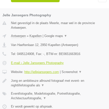
Jelle Jansegers Photography
Niet gevestigd in de plaats Meerle, maar wel in de provincie
Antwerpen.
Antwerpen
»
Kapellen
|
Google maps
▼
Van Haeftenlaan 12
,
2950
Kapellen
(
Antwerpen
)
Tel:
0495124908
, Fax:
-
, BTW-nr:
BE0651663816
E-mail › Jelle Jansegers Photography
Website:
http://jellejansegers.com
|
Screenshot
▼
Jong en ambitieuze allround fotograaf met event- en
nightlifefotografie als
▼
Eventfotografie, Modefotografie, Portretfotografie,
Architectuurfotografie,
▼
Er wordt gewerkt op afspraak.