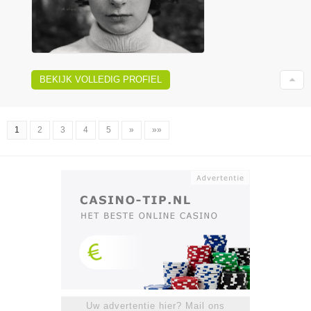
BEKIJK VOLLEDIG PROFIEL
1
2
3
4
5
»
»»
Uw advertentie hier? Mail ons