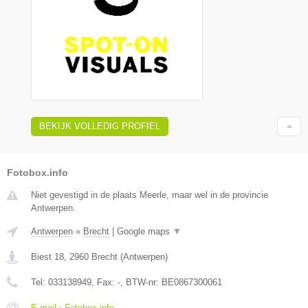
BEKIJK VOLLEDIG PROFIEL
Fotobox.info
Niet gevestigd in de plaats Meerle, maar wel in de provincie
Antwerpen.
Antwerpen
»
Brecht
|
Google maps
▼
Biest 18
,
2960
Brecht
(
Antwerpen
)
Tel:
033138949
, Fax:
-
, BTW-nr:
BE0867300061
E-mail › Fotobox.info