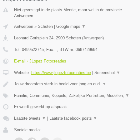
Niet gevestigd in de plaats Meerle, maar wel in de provincie
Antwerpen.
Antwerpen
»
Schoten
|
Google maps
▼
Leonard Gorisplein 24
,
2900
Schoten
(
Antwerpen
)
Tel:
0499522745
, Fax:
-
, BTW-nr:
0687429694
E-mail › JLopez Fotocreaties
Website:
https://www.jlopezfotocreaties.be
|
Screenshot
▼
Jouw droomfoto sterk in beeld voor jong en oud.
▼
Familie, Communie, Koppels, Zakelijke Portretten, Modellen,
▼
Er wordt gewerkt op afspraak.
Laatste tweets
▼
|
Laatste facebook posts
▼
Sociale media: