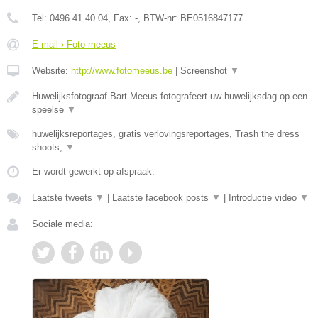
Tel:
0496.41.40.04
, Fax:
-
, BTW-nr:
BE0516847177
E-mail › Foto meeus
Website:
http://www.fotomeeus.be
|
Screenshot
▼
Huwelijksfotograaf Bart Meeus fotografeert uw huwelijksdag op een
speelse
▼
huwelijksreportages, gratis verlovingsreportages, Trash the dress
shoots,
▼
Er wordt gewerkt op afspraak.
Laatste tweets
▼
|
Laatste facebook posts
▼
|
Introductie video
▼
Sociale media: