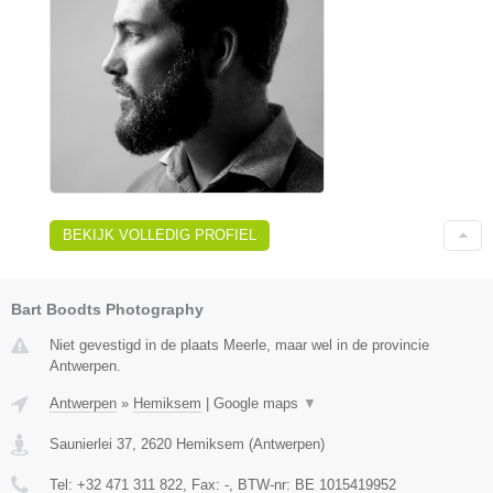
BEKIJK VOLLEDIG PROFIEL
Bart Boodts Photography
Niet gevestigd in de plaats Meerle, maar wel in de provincie
Antwerpen.
Antwerpen
»
Hemiksem
|
Google maps
▼
Saunierlei 37
,
2620
Hemiksem
(
Antwerpen
)
Tel:
+32 471 311 822
, Fax:
-
, BTW-nr:
BE 1015419952