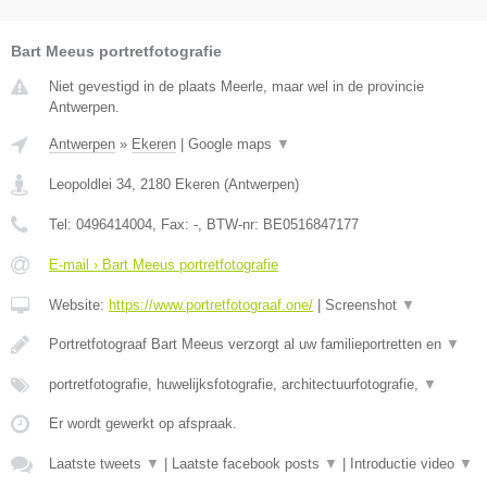
Bart Meeus portretfotografie
Niet gevestigd in de plaats Meerle, maar wel in de provincie
Antwerpen.
Antwerpen
»
Ekeren
|
Google maps
▼
Leopoldlei 34
,
2180
Ekeren
(
Antwerpen
)
Tel:
0496414004
, Fax:
-
, BTW-nr:
BE0516847177
E-mail › Bart Meeus portretfotografie
Website:
https://www.portretfotograaf.one/
|
Screenshot
▼
Portretfotograaf Bart Meeus verzorgt al uw familieportretten en
▼
portretfotografie, huwelijksfotografie, architectuurfotografie,
▼
Er wordt gewerkt op afspraak.
Laatste tweets
▼
|
Laatste facebook posts
▼
|
Introductie video
▼