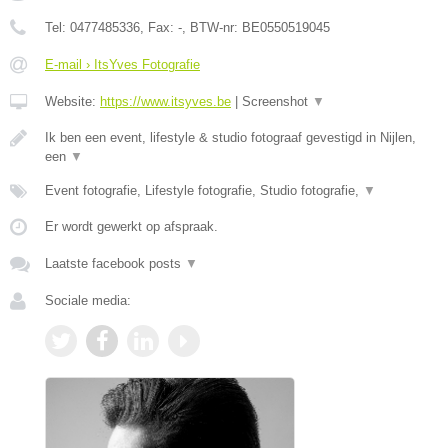
Tel:
0477485336
, Fax:
-
, BTW-nr:
BE0550519045
E-mail › ItsYves Fotografie
Website:
https://www.itsyves.be
|
Screenshot
▼
Ik ben een event, lifestyle & studio fotograaf gevestigd in Nijlen,
een
▼
Event fotografie, Lifestyle fotografie, Studio fotografie,
▼
Er wordt gewerkt op afspraak.
Laatste facebook posts
▼
Sociale media: