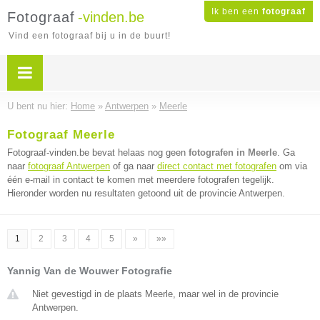
Ik ben een
fotograaf
Fotograaf
-vinden.be
Vind een fotograaf bij u in de buurt!
U bent nu hier:
Home
»
Antwerpen
»
Meerle
Fotograaf Meerle
Fotograaf-vinden.be bevat helaas nog geen
fotografen in Meerle
. Ga
naar
fotograaf Antwerpen
of ga naar
direct contact met fotografen
om via
één e-mail in contact te komen met meerdere fotografen tegelijk.
Hieronder worden nu resultaten getoond uit de provincie Antwerpen.
1
2
3
4
5
»
»»
Yannig Van de Wouwer Fotografie
Niet gevestigd in de plaats Meerle, maar wel in de provincie
Antwerpen.