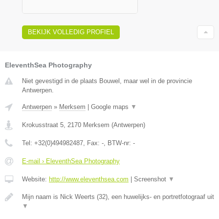
BEKIJK VOLLEDIG PROFIEL
EleventhSea Photography
Niet gevestigd in de plaats Bouwel, maar wel in de provincie
Antwerpen.
Antwerpen
»
Merksem
|
Google maps
▼
Krokusstraat 5
,
2170
Merksem
(
Antwerpen
)
Tel:
+32(0)494982487
, Fax:
-
, BTW-nr:
-
E-mail › EleventhSea Photography
Website:
http://www.eleventhsea.com
|
Screenshot
▼
Mijn naam is Nick Weerts (32), een huwelijks- en portretfotograaf uit
▼