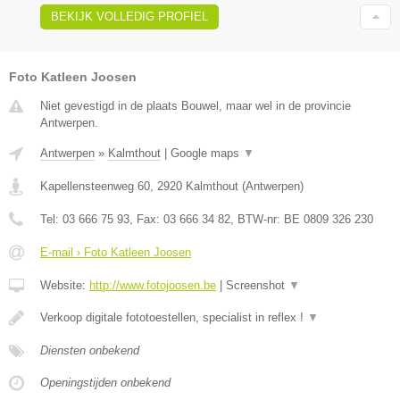
BEKIJK VOLLEDIG PROFIEL
Foto Katleen Joosen
Niet gevestigd in de plaats Bouwel, maar wel in de provincie
Antwerpen.
Antwerpen
»
Kalmthout
|
Google maps
▼
Kapellensteenweg 60
,
2920
Kalmthout
(
Antwerpen
)
Tel:
03 666 75 93
, Fax:
03 666 34 82
, BTW-nr:
BE 0809 326 230
E-mail › Foto Katleen Joosen
Website:
http://www.fotojoosen.be
|
Screenshot
▼
Verkoop digitale fototoestellen, specialist in reflex !
▼
Diensten onbekend
Openingstijden onbekend