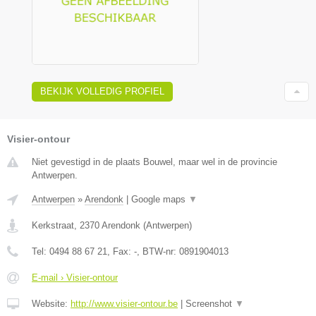
BEKIJK VOLLEDIG PROFIEL
Visier-ontour
Niet gevestigd in de plaats Bouwel, maar wel in de provincie
Antwerpen.
Antwerpen
»
Arendonk
|
Google maps
▼
Kerkstraat
,
2370
Arendonk
(
Antwerpen
)
Tel:
0494 88 67 21
, Fax:
-
, BTW-nr:
0891904013
E-mail › Visier-ontour
Website:
http://www.visier-ontour.be
|
Screenshot
▼