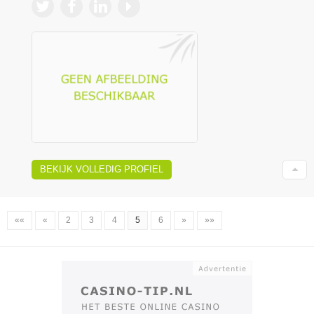
BEKIJK VOLLEDIG PROFIEL
««
«
2
3
4
5
6
»
»»