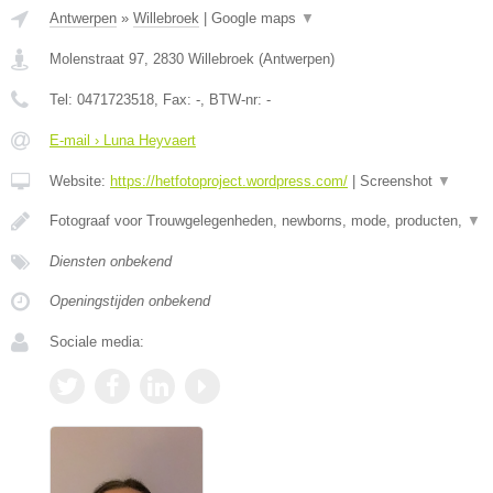
Antwerpen
»
Willebroek
|
Google maps
▼
Molenstraat 97
,
2830
Willebroek
(
Antwerpen
)
Tel:
0471723518
, Fax:
-
, BTW-nr:
-
E-mail › Luna Heyvaert
Website:
https://hetfotoproject.wordpress.com/
|
Screenshot
▼
Fotograaf voor Trouwgelegenheden, newborns, mode, producten,
▼
Diensten onbekend
Openingstijden onbekend
Sociale media: