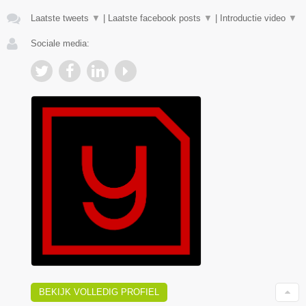
Laatste tweets
▼
|
Laatste facebook posts
▼
|
Introductie video
▼
Sociale media:
BEKIJK VOLLEDIG PROFIEL