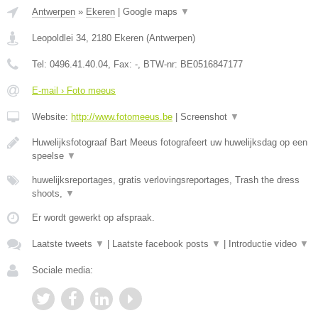
Antwerpen
»
Ekeren
|
Google maps
▼
Leopoldlei 34
,
2180
Ekeren
(
Antwerpen
)
Tel:
0496.41.40.04
, Fax:
-
, BTW-nr:
BE0516847177
E-mail › Foto meeus
Website:
http://www.fotomeeus.be
|
Screenshot
▼
Huwelijksfotograaf Bart Meeus fotografeert uw huwelijksdag op een
speelse
▼
huwelijksreportages, gratis verlovingsreportages, Trash the dress
shoots,
▼
Er wordt gewerkt op afspraak.
Laatste tweets
▼
|
Laatste facebook posts
▼
|
Introductie video
▼
Sociale media: