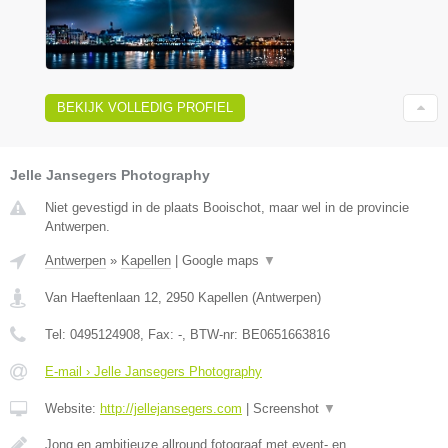
BEKIJK VOLLEDIG PROFIEL
Jelle Jansegers Photography
Niet gevestigd in de plaats Booischot, maar wel in de provincie
Antwerpen.
Antwerpen
»
Kapellen
|
Google maps
▼
Van Haeftenlaan 12
,
2950
Kapellen
(
Antwerpen
)
Tel:
0495124908
, Fax:
-
, BTW-nr:
BE0651663816
E-mail › Jelle Jansegers Photography
Website:
http://jellejansegers.com
|
Screenshot
▼
Jong en ambitieuze allround fotograaf met event- en