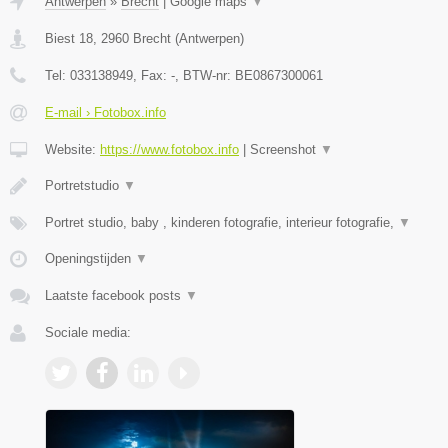
Antwerpen
»
Brecht
|
Google maps
▼
Biest 18
,
2960
Brecht
(
Antwerpen
)
Tel:
033138949
, Fax:
-
, BTW-nr:
BE0867300061
E-mail › Fotobox.info
Website:
https://www.fotobox.info
|
Screenshot
▼
Portretstudio
▼
Portret studio, baby , kinderen fotografie, interieur fotografie,
▼
Openingstijden
▼
Laatste facebook posts
▼
Sociale media: