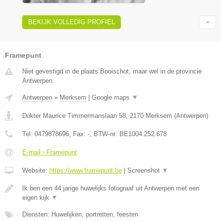
BEKIJK VOLLEDIG PROFIEL
Framepunt
Niet gevestigd in de plaats Booischot, maar wel in de provincie
Antwerpen.
Antwerpen
»
Merksem
|
Google maps
▼
Dokter Maurice Timmermanslaan 58
,
2170
Merksem
(
Antwerpen
)
Tel:
0479878696
, Fax:
-
, BTW-nr:
BE1004.252.678
E-mail › Framepunt
Website:
https://www.framepunt.be
|
Screenshot
▼
Ik ben een 44 jarige huwelijks fotograaf uit Antwerpen met een
eigen kijk
▼
Diensten: Huwelijken, portretten, feesten