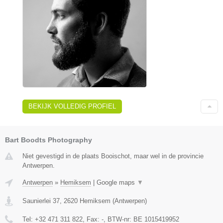
BEKIJK VOLLEDIG PROFIEL
Bart Boodts Photography
Niet gevestigd in de plaats Booischot, maar wel in de provincie
Antwerpen.
Antwerpen
»
Hemiksem
|
Google maps
▼
Saunierlei 37
,
2620
Hemiksem
(
Antwerpen
)
Tel:
+32 471 311 822
, Fax:
-
, BTW-nr:
BE 1015419952