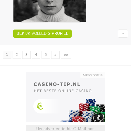
BEKIJK VOLLEDIG PROFIEL
1
2
3
4
5
»
»»
Uw advertentie hier? Mail ons