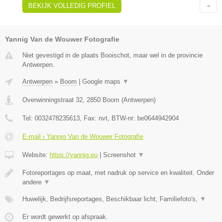
BEKIJK VOLLEDIG PROFIEL
Yannig Van de Wouwer Fotografie
Niet gevestigd in de plaats Booischot, maar wel in de provincie
Antwerpen.
Antwerpen
»
Boom
|
Google maps
▼
Overwinningstraat 32
,
2850
Boom
(
Antwerpen
)
Tel:
0032478235613
, Fax:
nvt
, BTW-nr:
be0644942904
E-mail › Yannig Van de Wouwer Fotografie
Website:
https://yannig.eu
|
Screenshot
▼
Fotoreportages op maat, met nadruk op service en kwaliteit. Onder
andere
▼
Huwelijk, Bedrijfsreportages, Beschikbaar licht, Familiefoto's,
▼
Er wordt gewerkt op afspraak.