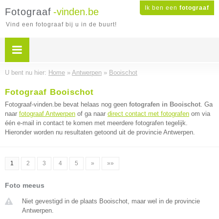
Ik ben een
fotograaf
Fotograaf
-vinden.be
Vind een fotograaf bij u in de buurt!
U bent nu hier:
Home
»
Antwerpen
»
Booischot
Fotograaf Booischot
Fotograaf-vinden.be bevat helaas nog geen
fotografen in Booischot
. Ga
naar
fotograaf Antwerpen
of ga naar
direct contact met fotografen
om via
één e-mail in contact te komen met meerdere fotografen tegelijk.
Hieronder worden nu resultaten getoond uit de provincie Antwerpen.
1
2
3
4
5
»
»»
Foto meeus
Niet gevestigd in de plaats Booischot, maar wel in de provincie
Antwerpen.