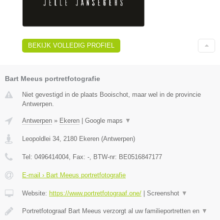
BEKIJK VOLLEDIG PROFIEL
Bart Meeus portretfotografie
Niet gevestigd in de plaats Booischot, maar wel in de provincie
Antwerpen.
Antwerpen
»
Ekeren
|
Google maps
▼
Leopoldlei 34
,
2180
Ekeren
(
Antwerpen
)
Tel:
0496414004
, Fax:
-
, BTW-nr:
BE0516847177
E-mail › Bart Meeus portretfotografie
Website:
https://www.portretfotograaf.one/
|
Screenshot
▼
Portretfotograaf Bart Meeus verzorgt al uw familieportretten en
▼