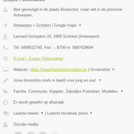
Niet gevestigd in de plaats Booischot, maar wel in de provincie
Antwerpen.
Antwerpen
»
Schoten
|
Google maps
▼
Leonard Gorisplein 24
,
2900
Schoten
(
Antwerpen
)
Tel:
0499522745
, Fax:
-
, BTW-nr:
0687429694
E-mail › JLopez Fotocreaties
Website:
https://www.jlopezfotocreaties.be
|
Screenshot
▼
Jouw droomfoto sterk in beeld voor jong en oud.
▼
Familie, Communie, Koppels, Zakelijke Portretten, Modellen,
▼
Er wordt gewerkt op afspraak.
Laatste tweets
▼
|
Laatste facebook posts
▼
Sociale media: