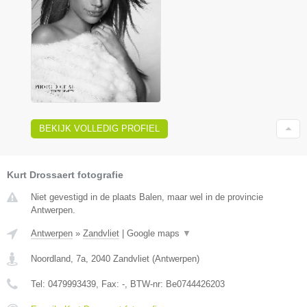
BEKIJK VOLLEDIG PROFIEL
Kurt Drossaert fotografie
Niet gevestigd in de plaats Balen, maar wel in de provincie
Antwerpen.
Antwerpen
»
Zandvliet
|
Google maps
▼
Noordland, 7a
,
2040
Zandvliet
(
Antwerpen
)
Tel:
0479993439
, Fax:
-
, BTW-nr:
Be0744426203