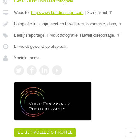
E-mail › Kurt Drossaert fotografie
Website:
http://www.kurtdrossaert.com
|
Screenshot
▼
Fotografie in al zijn facetten:huwelijken, communie, doop,
▼
Bedrijfsreportage, Productfotografie, Huwelijksreportage,
▼
Er wordt gewerkt op afspraak.
Sociale media:
BEKIJK VOLLEDIG PROFIEL