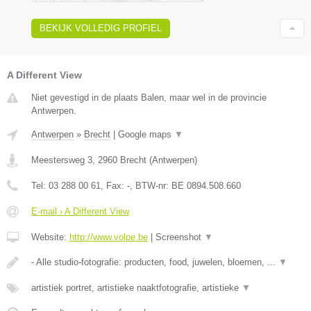
BEKIJK VOLLEDIG PROFIEL
A Different View
Niet gevestigd in de plaats Balen, maar wel in de provincie
Antwerpen.
Antwerpen
»
Brecht
|
Google maps
▼
Meestersweg 3
,
2960
Brecht
(
Antwerpen
)
Tel:
03 288 00 61
, Fax:
-
, BTW-nr:
BE 0894.508.660
E-mail › A Different View
Website:
http://www.volpe.be
|
Screenshot
▼
- Alle studio-fotografie: producten, food, juwelen, bloemen, ...
▼
artistiek portret, artistieke naaktfotografie, artistieke
▼