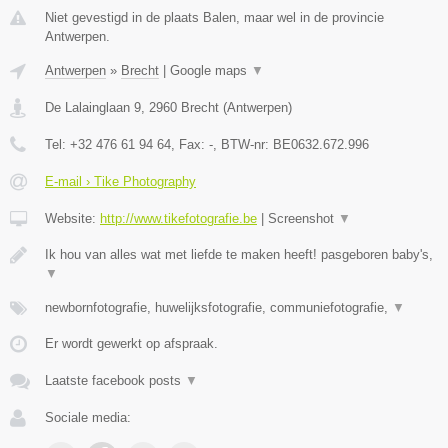
Niet gevestigd in de plaats Balen, maar wel in de provincie
Antwerpen.
Antwerpen
»
Brecht
|
Google maps
▼
De Lalainglaan 9
,
2960
Brecht
(
Antwerpen
)
Tel:
+32 476 61 94 64
, Fax:
-
, BTW-nr:
BE0632.672.996
E-mail › Tike Photography
Website:
http://www.tikefotografie.be
|
Screenshot
▼
Ik hou van alles wat met liefde te maken heeft! pasgeboren baby's,
▼
newbornfotografie, huwelijksfotografie, communiefotografie,
▼
Er wordt gewerkt op afspraak.
Laatste facebook posts
▼
Sociale media: