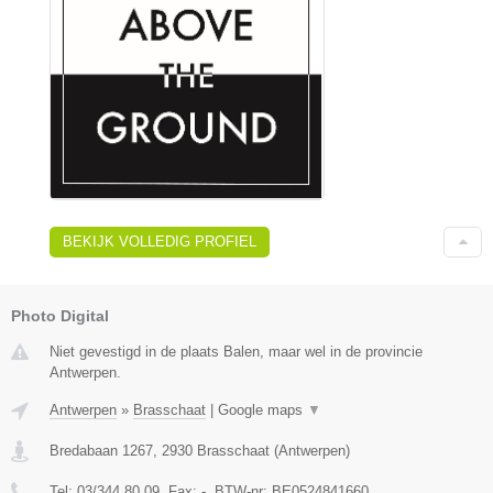
BEKIJK VOLLEDIG PROFIEL
Photo Digital
Niet gevestigd in de plaats Balen, maar wel in de provincie
Antwerpen.
Antwerpen
»
Brasschaat
|
Google maps
▼
Bredabaan 1267
,
2930
Brasschaat
(
Antwerpen
)
Tel:
03/344.80.09
, Fax:
-
, BTW-nr:
BE0524841660