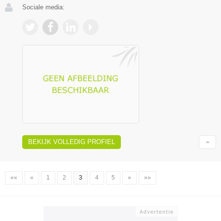
Sociale media:
BEKIJK VOLLEDIG PROFIEL
««
«
1
2
3
4
5
»
»»